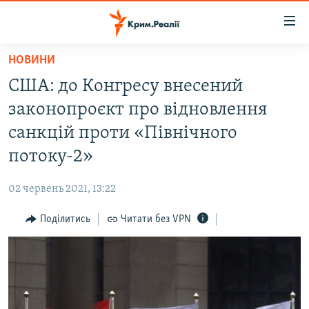
Доступність
посилання
Перейти
НОВИНИ
до
НОВИНИ
США: до Конгресу внесений
основного
ВОДА.КРИМ
матеріалу
законопроєкт про відновлення
ВІДЕО ТА ФОТО
Перейти
санкцій проти «Північного
до
ПОЛІТИКА
потоку-2»
основної
БЛОГИ
навігації
02 червень 2021, 13:22
Перейти
ПОГЛЯД
до
Поділитись
Читати без VPN
ІНТЕРВ'Ю
пошуку
ВСЕ ЗА ДЕНЬ
СПЕЦПРОЕКТИ
ЯК ОБІЙТИ БЛОКУВАННЯ
ДЕПОРТАЦІЯ