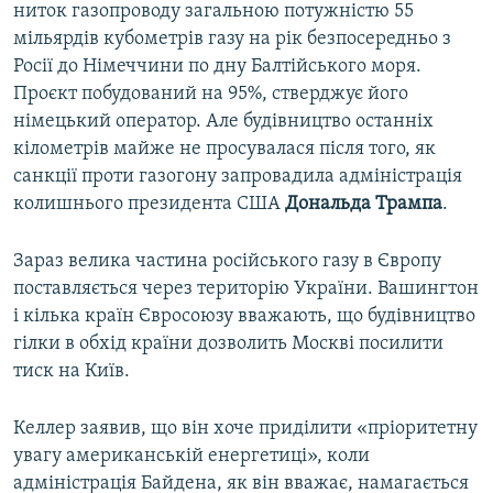
ниток газопроводу загальною потужністю 55
мільярдів кубометрів газу на рік безпосередньо з
Росії до Німеччини по дну Балтійського моря.
Проєкт побудований на 95%, стверджує його
німецький оператор. Але будівництво останніх
кілометрів майже не просувалася після того, як
санкції проти газогону запровадила адміністрація
колишнього президента США
Дональда Трампа
.
Зараз велика частина російського газу в Європу
поставляється через територію України. Вашингтон
і кілька країн Євросоюзу вважають, що будівництво
гілки в обхід країни дозволить Москві посилити
тиск на Київ.
Келлер заявив, що він хоче приділити «пріоритетну
увагу американській енергетиці», коли
адміністрація Байдена, як він вважає, намагається