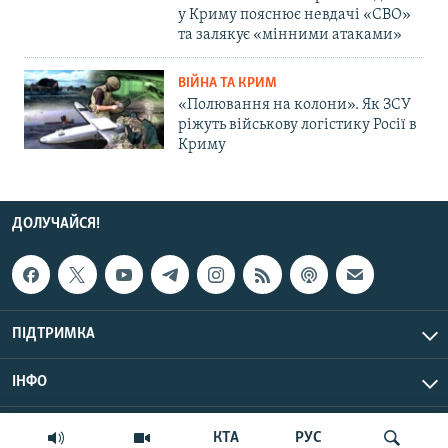
у Криму пояснює невдачі «СВО»
та залякує «мінними атаками»
ВІЙНА ТА КРИМ
«Полювання на колони». Як ЗСУ
ріжуть військову логістику Росії в
Криму
ДОЛУЧАЙСЯ!
ПІДТРИМКА
ІНФО
© Крим.Реалії, 2026 | Усі права застережено.
КТА
РУС