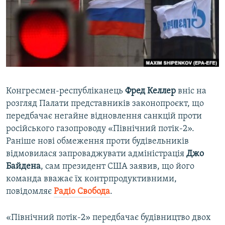
ВІДЕОУРОКИ «ELIFBE»
Русский
СВІДЧЕННЯ ОКУПАЦІЇ
Qırımtatar
УКРАЇНСЬКА ПРОБЛЕМА КРИМУ
ДОЛУЧАЙСЯ!
ІНФОГРАФІКА
Конгресмен-республіканець
Фред Келлер
вніс на
розгляд Палати представників законопроєкт, що
Усі сайти RFE/RL
передбачає негайне відновлення санкцій проти
російського газопроводу «Північний потік-2».
Раніше нові обмеження проти будівельників
відмовилася запроваджувати адміністрація
Джо
Байдена
, сам президент США заявив, що його
команда вважає їх контрпродуктивними,
повідомляє
Радіо Свобода
.
«Північний потік-2» передбачає будівництво двох