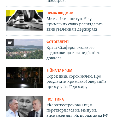
півострові
ПРАВА ЛЮДИНИ
Мить – і ти шпигун. Як у
кримських судах розглядають
звинувачення в держзраді
ФОТОГАЛЕРЕЇ
Краса Сімферопольського
водосховища та занедбаність
довкола
ВІЙНА ТА КРИМ
Сорок днів, сорок ночей. Про
результати кримської операції з
примусу Росії до миру
ПОЛІТИКА
«Короткострокова акція
перетворилася на війну на
виснаження»: Як пропаганда РФ