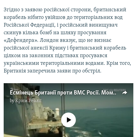
Згідно з заявою російської сторони, британський
корабель нібито увійшов до територіальних вод
Російської Федерації, і російський винищувач
скинув кілька бомб на шляху просування
«Дефендера». Лондон вказує, що не визнає
російської анексії Криму і британський корабель
цілком на законних підставах просувався
українськими територіальними водами. Крім того,
Британія заперечила заяви про обстріл.
Есмінець Британії проти ВМС Росії. Момент зустрічі (відео)
by
Крим.Реалії
No media source currently available