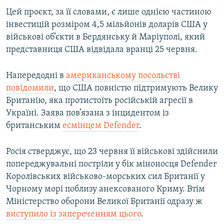
Цей проєкт, за її словами, є лише однією частиною
інвестицій розміром 4,5 мільйонів доларів США у
військові об’єкти в Бердянську й Маріуполі, який
представниця США відвідала вранці 25 червня.
Напередодні в
американському посольстві
повідомили
, що США повністю підтримують Велику
Британію, яка протистоїть російській агресії в
Україні. Заява пов’язана з інцидентом із
британським
есмінцем Defender
.
Росія стверджує, що 23 червня її військові здійснили
попереджувальні постріли у бік міноносця Defender
Королівських військово-морських сил Британії у
Чорному морі поблизу анексованого Криму. Втім
Міністерство оборони Великої Британії одразу ж
виступило із запереченням цього
.