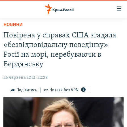
Доступність
посилання
Перейти
НОВИНИ
до
НОВИНИ
Повірена у справах США згадала
основного
ВОДА.КРИМ
матеріалу
«безвідповідальну поведінку»
ВІДЕО ТА ФОТО
Перейти
Росії на морі, перебуваючи в
до
ПОЛІТИКА
Бердянську
основної
БЛОГИ
навігації
25 червень 2021, 22:38
Перейти
ПОГЛЯД
до
Поділитись
Читати без VPN
ІНТЕРВ'Ю
пошуку
ВСЕ ЗА ДЕНЬ
СПЕЦПРОЕКТИ
ЯК ОБІЙТИ БЛОКУВАННЯ
ДЕПОРТАЦІЯ