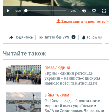
Auto
0:00
2:00
240p
Завантажити на комп'ютер
360p
Auto
240p
360p
480p
480p
Поділитись
Читати без VPN
Follow us
720p
720p
810p
Читайте також
810p
ПРАВА ЛЮДИНИ
«Крим – єдиний регіон, де
українці – меншість»: дискусія
навколо нової пам'ятної дати
ВІЙНА ТА КРИМ
Російська влада обіцяє закрити
морський шлях українським
БпЛА до Севастополя. Чи реально