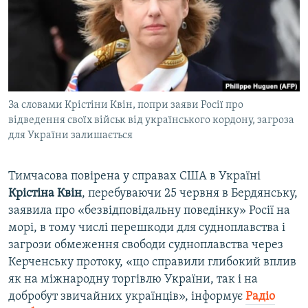
ВІДЕОУРОКИ «ELIFBE»
Русский
СВІДЧЕННЯ ОКУПАЦІЇ
Qırımtatar
УКРАЇНСЬКА ПРОБЛЕМА КРИМУ
ДОЛУЧАЙСЯ!
ІНФОГРАФІКА
За словами Крістіни Квін, попри заяви Росії про
відведення своїх військ від українського кордону, загроза
для України залишається
Усі сайти RFE/RL
Тимчасова повірена у справах США в Україні
Крістіна Квін
, перебуваючи 25 червня в Бердянську,
заявила про «безвідповідальну поведінку» Росії на
морі, в тому числі перешкоди для судноплавства і
загрози обмеження свободи судноплавства через
Керченську протоку, «що справили глибокий вплив
як на міжнародну торгівлю України, так і на
добробут звичайних українців», інформує
Радіо