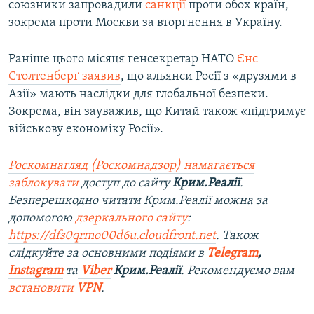
союзники запровадили
санкції
проти обох країн,
зокрема проти Москви за вторгнення в Україну.
Раніше цього місяця генсекретар НАТО
Єнс
Столтенберґ заявив
, що альянси Росії з «друзями в
Азії» мають наслідки для глобальної безпеки.
Зокрема, він зауважив, що Китай також «підтримує
військову економіку Росії».
Роскомнагляд (Роскомнадзор) намагається
заблокувати
доступ до сайту
Крим.Реалії
.
Безперешкодно читати Крим.Реалії можна за
допомогою
дзеркального сайту
:
https://dfs0qrmo00d6u.cloudfront.net
. Також
слідкуйте за основними подіями в
Telegram
,
Instagram
та
Viber
Крим.Реалії
. Рекомендуємо вам
встановити
VPN
.