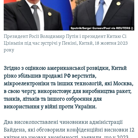
ВІДЕОУРОКИ «ELIFBE»
Русский
СВІДЧЕННЯ ОКУПАЦІЇ
Qırımtatar
УКРАЇНСЬКА ПРОБЛЕМА КРИМУ
Президент Росії Володимир Путін і президент Китаю Сі
ДОЛУЧАЙСЯ!
ІНФОГРАФІКА
Цзіньпін під час зустрічі у Пекіні, Китай, 18 жовтня 2023
року
Усі сайти RFE/RL
Згідно з оцінкою американської розвідки, Китай
різко збільшив продажі РФ верстатів,
мікроелектроніки та інших технологій, які Москва,
в свою чергу, використовує для виробництва ракет,
танків, літаків та іншого озброєння для
використання у війні проти України.
Два високопоставлені чиновники адміністрації
Байдена, які обговорили конфіденційні висновки 12
квітня на умовах анонімності, заявили, що у 2023