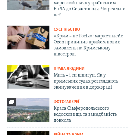
морський шлях українським
БпЛА до Севастополя. Чи реально
це?
СУСПІЛЬСТВО
«Крим – не Росія»: маркетплейс
Ozon припинив прийом нових
замовлень на Кримському
півострові
ПРАВА ЛЮДИНИ
Мить – і ти шпигун. Як у
кримських судах розглядають
звинувачення в держзраді
ФОТОГАЛЕРЕЇ
Краса Сімферопольського
водосховища та занедбаність
довкола