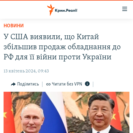
Доступність
посилання
Перейти
НОВИНИ
до
НОВИНИ
У США виявили, що Китай
основного
ВОДА.КРИМ
матеріалу
збільшив продаж обладнання до
ВІДЕО ТА ФОТО
Перейти
РФ для її війни проти України
до
ПОЛІТИКА
основної
13 квітень 2024, 09:43
БЛОГИ
навігації
Перейти
Поділитись
Читати без VPN
ПОГЛЯД
до
ІНТЕРВ'Ю
пошуку
ВСЕ ЗА ДЕНЬ
СПЕЦПРОЕКТИ
ЯК ОБІЙТИ БЛОКУВАННЯ
ДЕПОРТАЦІЯ