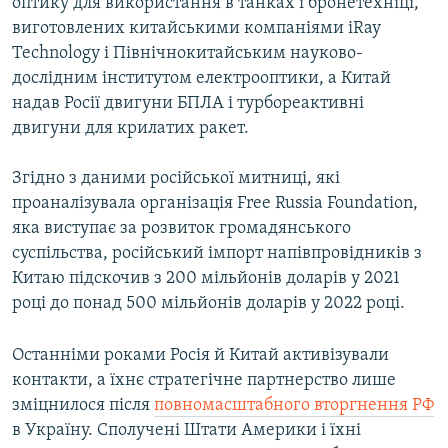
оптику для використання в танках і бронетехніці,
виготовлених китайськими компаніями iRay
Technology і Північнокитайським науково-
дослідним інститутом електрооптики, а Китай
надав Росії двигуни БПЛА і турбореактивні
двигуни для крилатих ракет.
Згідно з даними російської митниці, які
проаналізувала організація Free Russia Foundation,
яка виступає за розвиток громадянського
суспільства, російський імпорт напівпровідників з
Китаю підскочив з 200 мільйонів доларів у 2021
році до понад 500 мільйонів доларів у 2022 році.
Останніми роками Росія й Китай активізували
контакти, а їхнє стратегічне партнерство лише
зміцнилося після
повномасштабного вторгнення РФ
в Україну. Сполучені Штати Америки і їхні