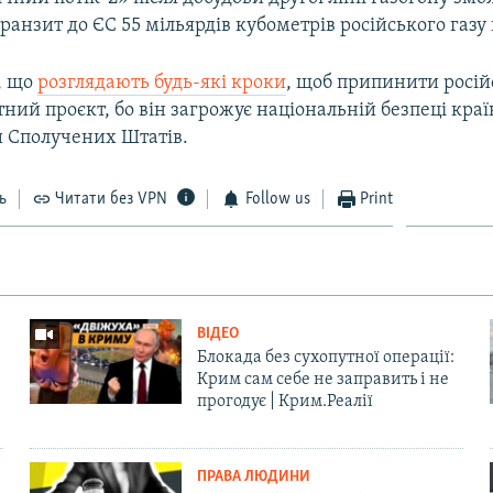
ранзит до ЄС 55 мільярдів кубометрів російського газу 
, що
розглядають будь-які кроки
, щоб припинити росі
ний проєкт, бо він загрожує національній безпеці краї
 Сполучених Штатів.
ь
Читати без VPN
Follow us
Print
ВІДЕО
Блокада без сухопутної операції:
Крим сам себе не заправить і не
прогодує | Крим.Реалії
ПРАВА ЛЮДИНИ