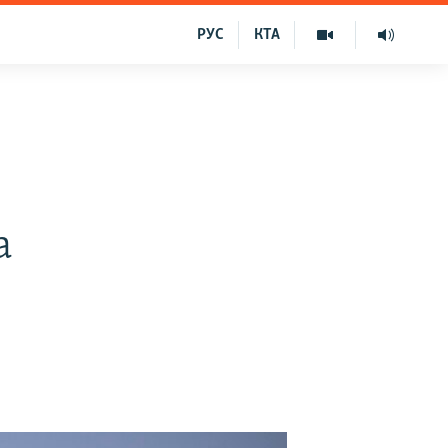
РУС
КТА
а