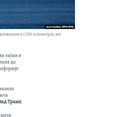
довжиною в 1 230 кілометрів, які
ла зміни в
тних до
 інформує
хвалила
ають
льд Трамп
.
римати