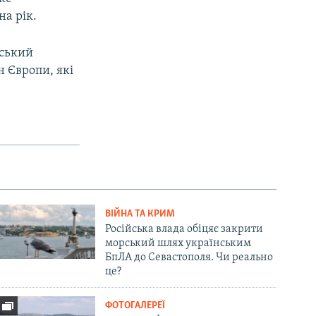
на рік.
йський
н Європи, які
ВІЙНА ТА КРИМ
Російська влада обіцяє закрити
морський шлях українським
БпЛА до Севастополя. Чи реально
це?
ФОТОГАЛЕРЕЇ