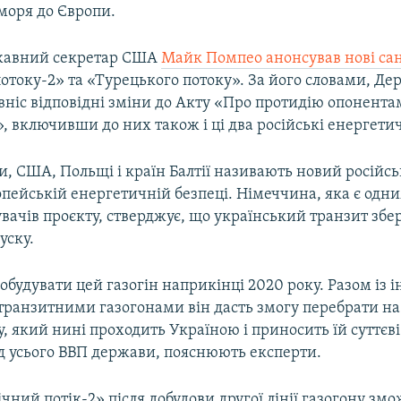
моря до Європи.
ржавний секретар США
Майк Помпео анонсував нові сан
потоку-2» та «Турецького потоку». За його словами, Д
вніс відповідні зміни до Акту «Про протидію опонент
», включивши до них також і ці два російські енергети
, США, Польщі і країн Балтії називають новий російсь
пейській енергетичній безпеці. Німеччина, яка є одни
ачів проєкту, стверджує, що український транзит збе
уску.
добудувати цей газогін наприкінці 2020 року. Разом із
транзитними газогонами він дасть змогу перебрати н
зу, який нині проходить Україною і приносить їй суттєв
ід усього ВВП держави, пояснюють експерти.
чний потік-2» після добудови другої лінії газогону зм