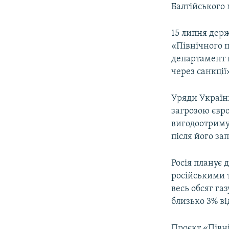
Балтійського 
15 липня де
«Північного 
департамент 
через санкції
Уряди України
загрозою євро
вигодоотримув
після його зап
Росія планує 
російськими 
весь обсяг га
близько 3% в
Проєкт «Півні