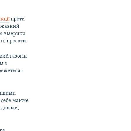
кції
проти
ержавний
ам Америки
чні проєкти.
кий газогін
м з
режеться і
 іншими
а себе майже
і доходи,
оже