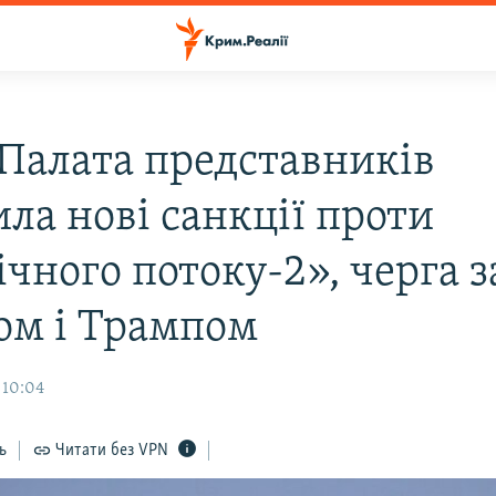
Палата представників
ла нові санкції проти
чного потоку-2», черга з
ом і Трампом
 10:04
ь
Читати без VPN