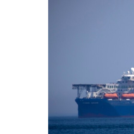
ВІДЕОУРОКИ «ELIFBE»
СВІДЧЕННЯ ОКУПАЦІЇ
УКРАЇНСЬКА ПРОБЛЕМА КРИМУ
ІНФОГРАФІКА