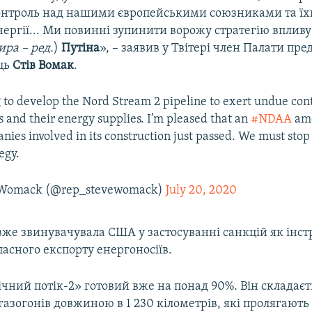
нтроль над нашими європейськими союзниками та їх
ргії... Ми повинні зупинити ворожу стратегію впливу
ира – ред.
)
Путіна
», – заявив у Твітері член Палати пре
ць
Стів Вомак
.
ng to develop the Nord Stream 2 pipeline to exert undue con
s and their energy supplies. I’m pleased that an
#NDAA
am
ies involved in its construction just passed. We must stop 
egy.
 Womack (@rep_stevewomack)
July 20, 2020
вже звинувачувала США у застосуванні санкцій як інс
асного експорту енергоносіїв.
чний потік-2» готовий вже на понад 90%. Він складаєт
азогонів довжиною в 1 230 кілометрів, які пролягають