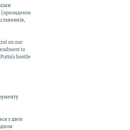
німи
 (
президента
дставників,
trol on our
endment to
Putin’s hostile
трументу
ься з двох
 дном