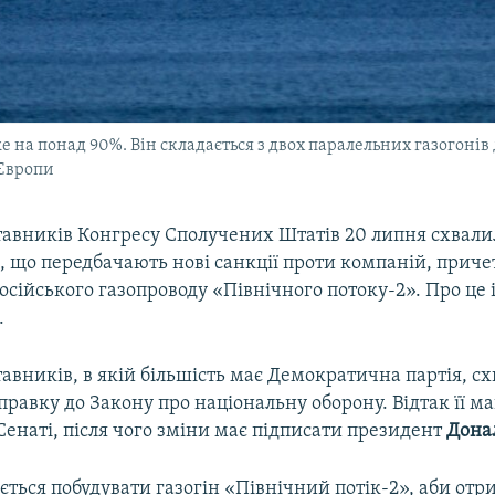
 на понад 90%. Він складається з двох паралельних газогонів 
 Європи
тавників Конгресу Сполучених Штатів 20 липня схвали
, що передбачають нові санкції проти компаній, приче
осійського газопроводу «Північного потоку-2». Про це
.
авників, в якій більшість має Демократична партія, с
правку до Закону про національну оборону. Відтак її м
Сенаті, після чого зміни має підписати президент
Дона
ється побудувати газогін «Північний потік-2», аби от