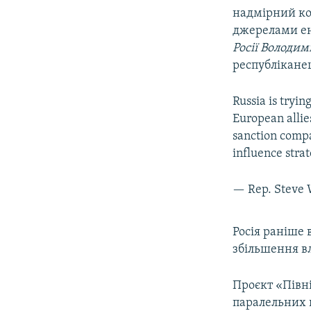
надмірний ко
джерелами ене
Росії Володим
республікане
Russia is tryi
European allie
sanction compan
influence strat
— Rep. Steve
Росія раніше 
збільшення вл
Проєкт «Півні
паралельних г