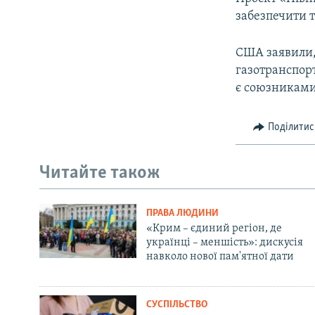
забезпечити т
США заявили
газотранспорт
є союзниками
Поділитис
Читайте також
ПРАВА ЛЮДИНИ
«Крим – єдиний регіон, де
українці – меншість»: дискусія
навколо нової пам'ятної дати
СУСПІЛЬСТВО