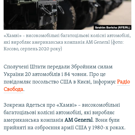
ВІДЕОУРОКИ «ELIFBE»
Русский
СВІДЧЕННЯ ОКУПАЦІЇ
Qırımtatar
УКРАЇНСЬКА ПРОБЛЕМА КРИМУ
«Хамві» – високомобільні багатоцільові колісні автомобілі,
ДОЛУЧАЙСЯ!
ІНФОГРАФІКА
які виробляє американська компанія AM General (фото:
Косово, серпень 2020 року)
Усі сайти RFE/RL
Сполучені Штати передали Збройним силам
України 20 автомобілів і 84 човни. Про це
повідомляє посольство США в Києві, інформує
Радіо
Свобода
.
Зокрема йдеться про «Хамві» – високомобільні
багатоцільові колісні автомобілі, які виробляє
американська компанія
AM General
. Вони були
прийняті на озброєння армії США у 1980-х роках.