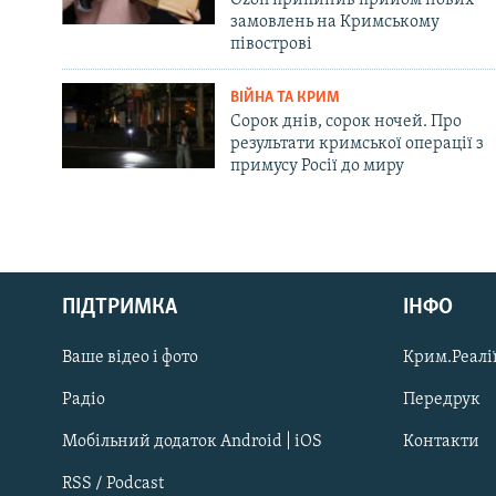
замовлень на Кримському
півострові
ВІЙНА ТА КРИМ
Сорок днів, сорок ночей. Про
результати кримської операції з
примусу Росії до миру
Русский
ПІДТРИМКА
ІНФО
Qırımtatar
Ваше відео і фото
Крим.Реалії
ДОЛУЧАЙСЯ!
Радіо
Передрук
Мобільний додаток Android | iOS
Контакти
RSS / Podcast