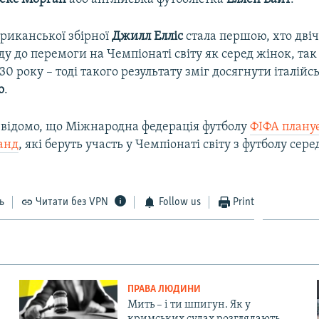
риканської збірної
Джилл Елліс
стала першою, хто двіч
у до перемоги на Чемпіонаті світу як серед жінок, так 
1930 року – тоді такого результату зміг досягнути італій
о
.
о відомо, що Міжнародна федерація футболу
ФІФА плану
манд
, які беруть участь у Чемпіонаті світу з футболу сере
.
ь
Читати без VPN
Follow us
Print
ПРАВА ЛЮДИНИ
Мить – і ти шпигун. Як у
кримських судах розглядають