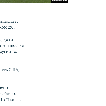
мпіонаті з
ком 2:0.
ю, доки
тчі і шостий
другий гол
асть США, і
авчиня
ь забитих
іж її колега