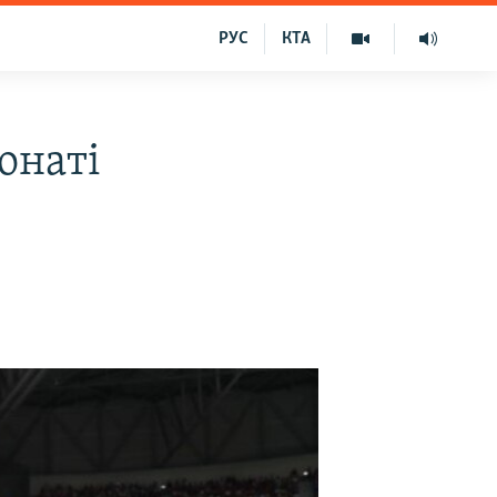
РУС
КТА
онаті