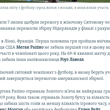
ах світу з футболу серед жінок з восьми, в яких взяли участь
ти 7 липня здобули перемогу в жіночому Світовому че
иканки перемогли збірну Нідерландів у фіналі з рахун
 в Ліоні, Франція. Перша половина гри пройшла внічи
иця США
Меган Рапіно
не забила перший гол в цьому ма
ї участі в чемпіонаті цього року. На 69-й хвилині матчу 
 забила інша напівзахисниця
Роуз Лавелл
.
ночий світовий чемпіонат з футболу, в якому беруть уч
кий завершується перемогою американської збірної.
-річна Рапіно отримала Золотого м’яча як найкраща гр
19 року. Вона також отримала Золоту бутсу за кількіст
о забила шість голів за меншу кількість ігрового часу, н
екс Морґан
або англійська футболістка
Еллен Вайт
.