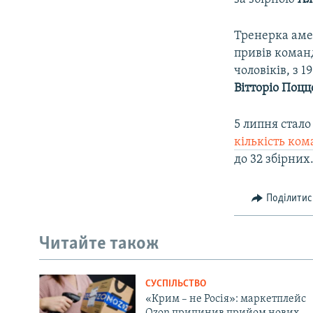
Тренерка аме
привів команд
чоловіків, з 
Вітторіо Поцц
5 липня стал
кількість ко
до 32 збірних
Поділитис
Читайте також
СУСПІЛЬСТВО
«Крим – не Росія»: маркетплейс
Ozon припинив прийом нових