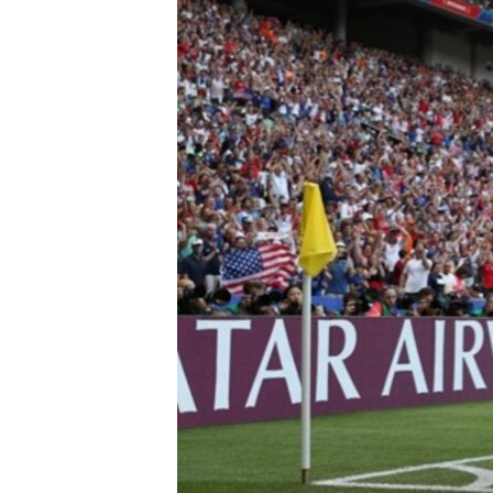
ВІДЕОУРОКИ «ELIFBE»
СВІДЧЕННЯ ОКУПАЦІЇ
УКРАЇНСЬКА ПРОБЛЕМА КРИМУ
ІНФОГРАФІКА