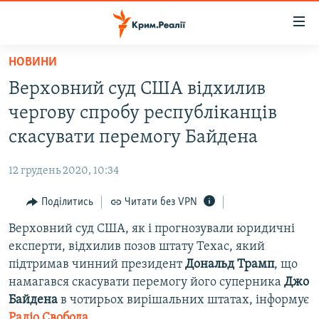
Доступність
посилання
Перейти
НОВИНИ
до
НОВИНИ
Верховний суд США відхилив
основного
ВОДА.КРИМ
матеріалу
чергову спробу республіканців
ВІДЕО ТА ФОТО
Перейти
скасувати перемогу Байдена
до
ПОЛІТИКА
основної
12 грудень 2020, 10:34
БЛОГИ
навігації
Перейти
Поділитись
Читати без VPN
ПОГЛЯД
до
Верховний суд США, як і прогнозували юридичні
ІНТЕРВ'Ю
пошуку
експерти, відхилив позов штату Техас, який
ВСЕ ЗА ДЕНЬ
підтримав чинний президент
Дональд Трамп
, що
СПЕЦПРОЕКТИ
намагався скасувати перемогу його суперника
Джо
Байдена
в чотирьох вирішальних штатах, інформує
ЯК ОБІЙТИ БЛОКУВАННЯ
ДЕПОРТАЦІЯ
Радіо Свобода
.