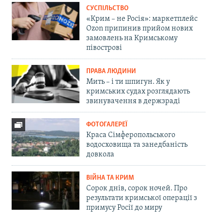
СУСПІЛЬСТВО
«Крим – не Росія»: маркетплейс
Ozon припинив прийом нових
замовлень на Кримському
півострові
ПРАВА ЛЮДИНИ
Мить – і ти шпигун. Як у
кримських судах розглядають
звинувачення в держзраді
ФОТОГАЛЕРЕЇ
Краса Сімферопольського
водосховища та занедбаність
довкола
ВІЙНА ТА КРИМ
Сорок днів, сорок ночей. Про
результати кримської операції з
примусу Росії до миру