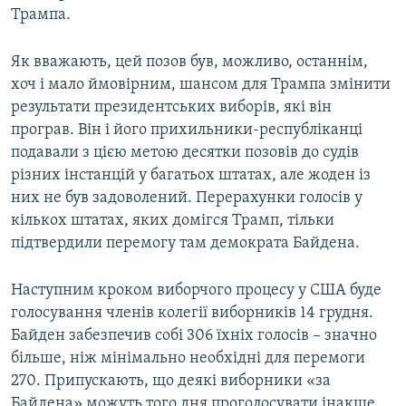
Трампа.
Як вважають, цей позов був, можливо, останнім,
хоч і мало ймовірним, шансом для Трампа змінити
результати президентських виборів, які він
програв. Він і його прихильники-республіканці
подавали з цією метою десятки позовів до судів
різних інстанцій у багатьох штатах, але жоден із
них не був задоволений. Перерахунки голосів у
кількох штатах, яких домігся Трамп, тільки
підтвердили перемогу там демократа Байдена.
Наступним кроком виборчого процесу у США буде
голосування членів колегії виборників 14 грудня.
Байден забезпечив собі 306 їхніх голосів – значно
більше, ніж мінімально необхідні для перемоги
270. Припускають, що деякі виборники «за
Байдена» можуть того дня проголосувати інакше,