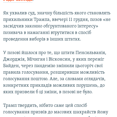
ВІДЕОУРОКИ «ELIFBE»
Русский
Як ухвалив суд, значну більшість якого становлять
СВІДЧЕННЯ ОКУПАЦІЇ
Qırımtatar
прихильники Трампа, ввечері 11 грудня, позов «не
УКРАЇНСЬКА ПРОБЛЕМА КРИМУ
засвідчив законно обґрунтованого інтересу»
позивача в намаганні втрутитися в спосіб
ДОЛУЧАЙСЯ!
ІНФОГРАФІКА
проведення виборів в інших штатах.
У позові йшлося про те, що штати Пенсильванія,
Усі сайти RFE/RL
Джорджія, Мічиган і Вісконсин, у яких переміг
Байден, через пандемію змінили цьогоріч свої
правила голосування, розширивши можливість
голосування поштою. Але, за словами оглядачів,
конкретних прикладів можливих порушень, до
яких призвели б ці зміни, в позові не було.
Трамп твердить, нібито саме цей спосіб
голосування призвів до масових шахрайств йому