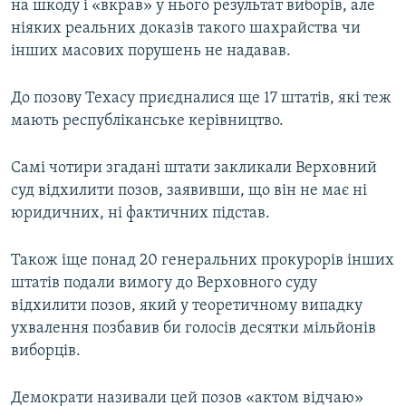
на шкоду і «вкрав» у нього результат виборів, але
ніяких реальних доказів такого шахрайства чи
інших масових порушень не надавав.
До позову Техасу приєдналися ще 17 штатів, які теж
мають республіканське керівництво.
Самі чотири згадані штати закликали Верховний
суд відхилити позов, заявивши, що він не має ні
юридичних, ні фактичних підстав.
Також іще понад 20 генеральних прокурорів інших
штатів подали вимогу до Верховного суду
відхилити позов, який у теоретичному випадку
ухвалення позбавив би голосів десятки мільйонів
виборців.
Демократи називали цей позов «актом відчаю»