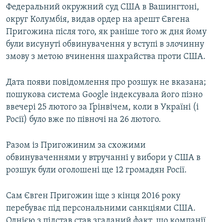
Федеральний окружний суд США в Вашингтоні,
округ Колумбія, видав ордер на арешт Євгена
Пригожина після того, як раніше того ж дня йому
були висунуті обвинувачення у вступі в злочинну
змову з метою вчинення шахрайства проти США.
Дата появи повідомлення про розшук не вказана;
пошукова система Google індексувала його пізно
ввечері 25 лютого за Ґрінвічем, коли в Україні (і
Росії) було вже по півночі на 26 лютого.
Разом із Пригожиним за схожими
обвинуваченнями у втручанні у вибори у США в
розшук були оголошені ще 12 громадян Росії.
Сам Євген Пригожин іще з кінця 2016 року
перебуває під персональними санкціями США.
Однією з підстав став згаданий факт, що компанії