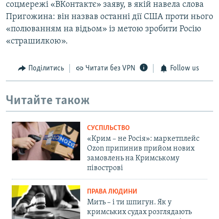
соцмережі «ВКонтактє» заяву, в якій навела слова
Пригожина: він назвав останні дії США проти нього
«полюванням на відьом» із метою зробити Росію
«страшилкою».
Поділитись
Читати без VPN
Follow us
Читайте також
СУСПІЛЬСТВО
«Крим – не Росія»: маркетплейс
Ozon припинив прийом нових
замовлень на Кримському
півострові
ПРАВА ЛЮДИНИ
Мить – і ти шпигун. Як у
кримських судах розглядають