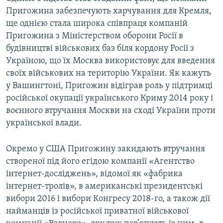
Пригожина забезпечують харчування для Кремля,
ще однією стала широка співпраця компаній
Пригожина з Міністерством оборони Росії в
будівництві військових баз біля кордону Росії з
Україною, що їх Москва використовує для введення
своїх військових на територію України. Як кажуть
у Вашингтоні, Пригожин відіграв роль у підтримці
російської окупації українського Криму 2014 року і
воєнного втручання Москви на сході України проти
української влади.
Окремо у США Пригожину закидають втручання
створеної під його егідою компанії «Агентство
інтернет-досліджень», відомої як «фабрика
інтернет-тролів», в американські президентські
вибори 2016 і вибори Конгресу 2018-го, а також дії
найманців із російської приватної військової