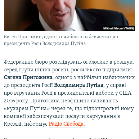
ВІДЕОУРОКИ «ELIFBE»
Русский
СВІДЧЕННЯ ОКУПАЦІЇ
Qırımtatar
УКРАЇНСЬКА ПРОБЛЕМА КРИМУ
Євген Пригожин, один із найбільш наближених до
ДОЛУЧАЙСЯ!
ІНФОГРАФІКА
президента Росії Володимира Путіна
Федеральне бюро розслідувань оголосило в розшук,
Усі сайти RFE/RL
серед групи інших росіян, російського підприємця
Євгена Пригожина
, одного з найбільш наближених
до президента Росії
Володимира Путіна
, у справі
про втручання Росії в президентські вибори у США
2016 року. Пригожина неофіційно називають
«кухарем Путіна» через те, що підконтрольні йому
компанії забезпечували послуги харчування в
Кремлі, інформує
Радіо Свобода.