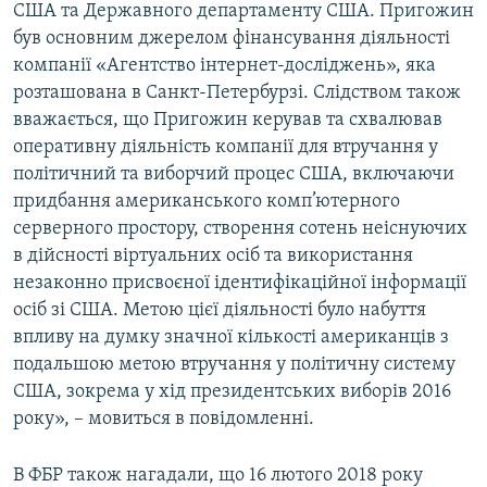
США та Державного департаменту США. Пригожин
був основним джерелом фінансування діяльності
компанії «Агентство інтернет-досліджень», яка
розташована в Санкт-Петербурзі. Слідством також
вважається, що Пригожин керував та схвалював
оперативну діяльність компанії для втручання у
політичний та виборчий процес США, включаючи
придбання американського комп’ютерного
серверного простору, створення сотень неіснуючих
в дійсності віртуальних осіб та використання
незаконно присвоєної ідентифікаційної інформації
осіб зі США. Метою цієї діяльності було набуття
впливу на думку значної кількості американців з
подальшою метою втручання у політичну систему
США, зокрема у хід президентських виборів 2016
року», – мовиться в повідомленні.
В ФБР також нагадали, що 16 лютого 2018 року