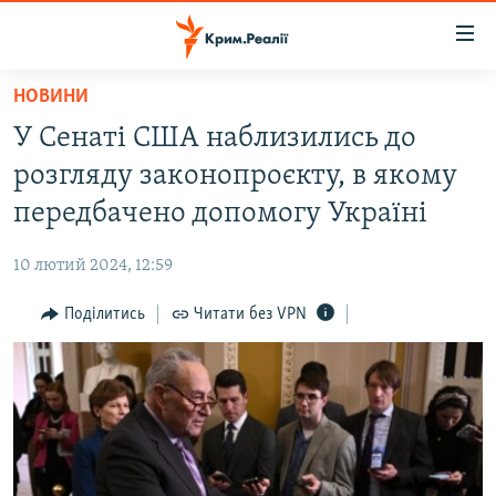
Доступність
посилання
Перейти
НОВИНИ
до
НОВИНИ
У Сенаті США наблизились до
основного
ВОДА.КРИМ
матеріалу
розгляду законопроєкту, в якому
ВІДЕО ТА ФОТО
Перейти
передбачено допомогу Україні
до
ПОЛІТИКА
основної
10 лютий 2024, 12:59
БЛОГИ
навігації
Перейти
Поділитись
Читати без VPN
ПОГЛЯД
до
ІНТЕРВ'Ю
пошуку
ВСЕ ЗА ДЕНЬ
СПЕЦПРОЕКТИ
ЯК ОБІЙТИ БЛОКУВАННЯ
ДЕПОРТАЦІЯ