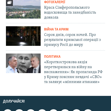
ФОТОГАЛЕРЕЇ
Краса Сімферопольського
водосховища та занедбаність
довкола
ВІЙНА ТА КРИМ
Сорок днів, сорок ночей. Про
результати кримської операції з
примусу Росії до миру
ПОЛІТИКА
«Короткострокова акція
перетворилася на війну на
виснаження»: Як пропаганда РФ
у Криму пояснює невдачі «СВО»
та залякує «мінними атаками»
ДОЛУЧАЙСЯ!