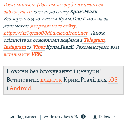
Роскомнагляд (Роскомнадзор) намагається
заблокувати
доступ до сайту
Крим.Реалії
.
Безперешкодно читати Крим.Реалії можна за
допомогою
дзеркального сайту
:
https://dfs0qrmo00d6u.cloudfront.net
. Також
слідкуйте за основними подіями в
Telegram
,
Instagram
та
Viber
Крим.Реалії
. Рекомендуємо вам
встановити
VPN
.
Новини без блокування і цензури!
Встановити
додаток
Крим.Реалії для
iOS
і
Android
.
Поділитись
Читати без VPN
Follow us