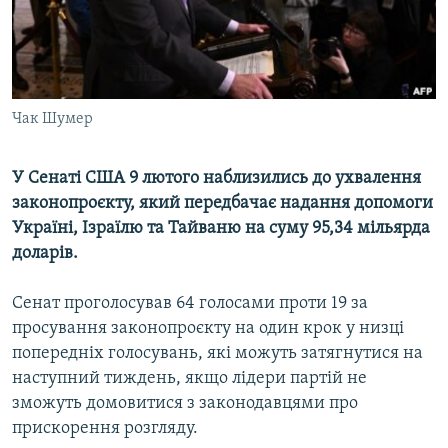
ВІДЕОУРОКИ «ELIFBE»
Русский
СВІДЧЕННЯ ОКУПАЦІЇ
Qırımtatar
УКРАЇНСЬКА ПРОБЛЕМА КРИМУ
Чак Шумер
ДОЛУЧАЙСЯ!
ІНФОГРАФІКА
У Сенаті США 9 лютого наблизились до ухвалення
законопроєкту, який передбачає надання допомоги
Усі сайти RFE/RL
Україні, Ізраїлю та Тайваню на суму 95,34 мільярда
доларів.
Сенат проголосував 64 голосами проти 19 за
просування законопроєкту на один крок у низці
попередніх голосувань, які можуть затягнутися на
наступний тиждень, якщо лідери партій не
зможуть домовитися з законодавцями про
прискорення розгляду.