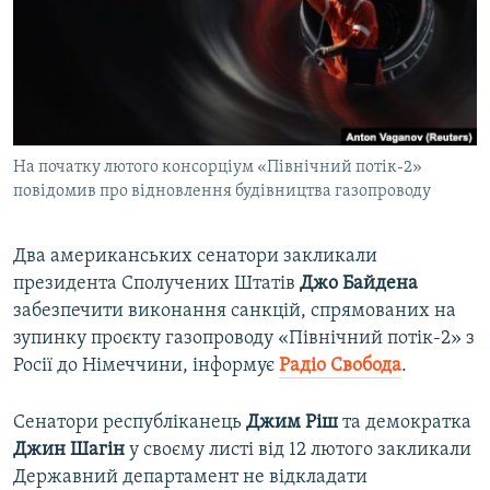
ВІДЕОУРОКИ «ELIFBE»
Русский
СВІДЧЕННЯ ОКУПАЦІЇ
Qırımtatar
УКРАЇНСЬКА ПРОБЛЕМА КРИМУ
ДОЛУЧАЙСЯ!
ІНФОГРАФІКА
На початку лютого консорціум «Північний потік-2»
повідомив про відновлення будівництва газопроводу
Усі сайти RFE/RL
Два американських сенатори закликали
президента Сполучених Штатів
Джо Байдена
забезпечити виконання санкцій, спрямованих на
зупинку проєкту газопроводу «Північний потік-2» з
Росії до Німеччини, інформує
Радіо Свобода
.
Сенатори республіканець
Джим Ріш
та демократка
Джин Шагін
у своєму листі від 12 лютого закликали
Державний департамент не відкладати