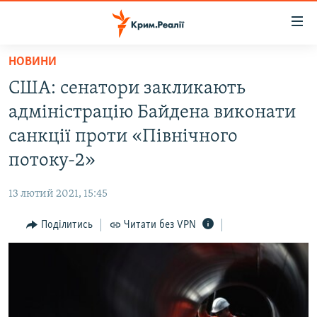
Доступність
посилання
Перейти
НОВИНИ
до
НОВИНИ
США: сенатори закликають
основного
ВОДА.КРИМ
матеріалу
адміністрацію Байдена виконати
ВІДЕО ТА ФОТО
Перейти
санкції проти «Північного
до
ПОЛІТИКА
потоку-2»
основної
БЛОГИ
навігації
13 лютий 2021, 15:45
Перейти
ПОГЛЯД
до
Поділитись
Читати без VPN
ІНТЕРВ'Ю
пошуку
ВСЕ ЗА ДЕНЬ
СПЕЦПРОЕКТИ
ЯК ОБІЙТИ БЛОКУВАННЯ
ДЕПОРТАЦІЯ