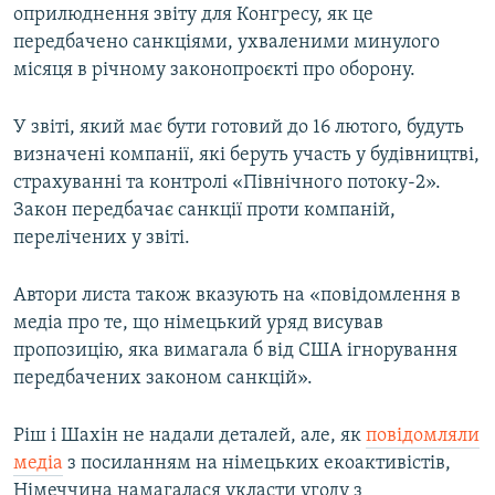
оприлюднення звіту для Конгресу, як це
передбачено санкціями, ухваленими минулого
місяця в річному законопроєкті про оборону.
У звіті, який має бути готовий до 16 лютого, будуть
визначені компанії, які беруть участь у будівництві,
страхуванні та контролі «Північного потоку-2».
Закон передбачає санкції проти компаній,
перелічених у звіті.
Автори листа також вказують на «повідомлення в
медіа про те, що німецький уряд висував
пропозицію, яка вимагала б від США ігнорування
передбачених законом санкцій».
Ріш і Шахін не надали деталей, але, як
повідомляли
медіа
з посиланням на німецьких екоактивістів,
Німеччина намагалася укласти угоду з