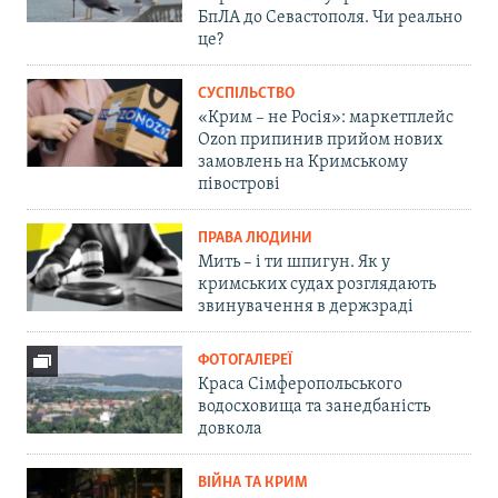
БпЛА до Севастополя. Чи реально
це?
СУСПІЛЬСТВО
«Крим – не Росія»: маркетплейс
Ozon припинив прийом нових
замовлень на Кримському
півострові
ПРАВА ЛЮДИНИ
Мить – і ти шпигун. Як у
кримських судах розглядають
звинувачення в держзраді
ФОТОГАЛЕРЕЇ
Краса Сімферопольського
водосховища та занедбаність
довкола
ВІЙНА ТА КРИМ