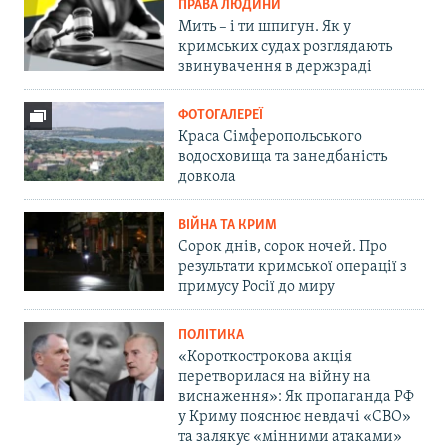
ПРАВА ЛЮДИНИ
Мить – і ти шпигун. Як у
кримських судах розглядають
звинувачення в держзраді
ФОТОГАЛЕРЕЇ
Краса Сімферопольського
водосховища та занедбаність
довкола
ВІЙНА ТА КРИМ
Сорок днів, сорок ночей. Про
результати кримської операції з
примусу Росії до миру
ПОЛІТИКА
«Короткострокова акція
перетворилася на війну на
виснаження»: Як пропаганда РФ
у Криму пояснює невдачі «СВО»
та залякує «мінними атаками»