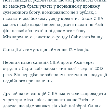
Нові санкції передбачають, що американські банки
не зможуть брати участь у первинному продажу
суверенного боргу, номінованого не в рублях, і
надавати російському уряду кредити. Також США
мають намір надалі перешкоджати наданню Росії
фінансової або технічної допомоги з боку
Міжнародного валютного фонду і Світового банку.
Санкції діятимуть щонайменше 12 місяців.
Перший пакет санкцій США проти Росії через
отруєння Скрипалів набрав чинності в серпні 2018
року. Він передбачає заборону постачання продукції
подвійного призначення.
Другий пакет санкцій США планували запровадити
через три місяці після першого, якщо Росія не
доведе, що відмовилася від хімічної зброї. Однак