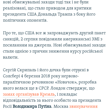
нові обмежувальні заходи тоді так і не були
реалізовані, що стало приводом для критики
президента США Дональда Трампа з боку його
політичних опонентів.
Про те, що США все ж запроваджують другий пакет
санкцій, 2 серпня повідомили американські ЗМІ з
посиланням на джерела. Нові обмежувальні заходи
стали однією з причин зниження курсу російської
валюти.
Сергій Скрипаль і його дочка були отруєні в
Солсбері 4 березня 2018 року нервово-
паралітичною речовиною «Новачок», розробка
якого велася ще в СРСР. Лондон стверджує, що
замах організував Кремль
, і покладає
відповідальність за нього особисто на президента
Росії
Володимира Путіна
. Москва
звинувачення