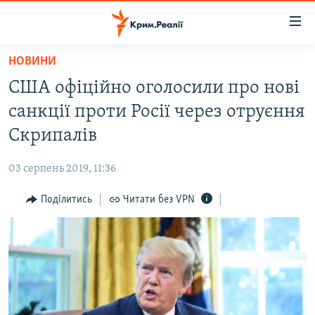
Доступність
посилання
Перейти
НОВИНИ
до
НОВИНИ
США офіційно оголосили про нові
основного
ВОДА.КРИМ
матеріалу
санкції проти Росії через отруєння
ВІДЕО ТА ФОТО
Перейти
Скрипалів
до
ПОЛІТИКА
основної
03 серпень 2019, 11:36
БЛОГИ
навігації
Перейти
Поділитись
Читати без VPN
ПОГЛЯД
до
ІНТЕРВ'Ю
пошуку
ВСЕ ЗА ДЕНЬ
СПЕЦПРОЕКТИ
ЯК ОБІЙТИ БЛОКУВАННЯ
ДЕПОРТАЦІЯ