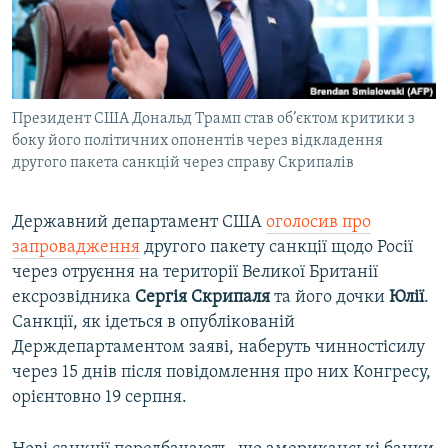
ВІДЕОУРОКИ «ELIFBE»
Русский
СВІДЧЕННЯ ОКУПАЦІЇ
Qırımtatar
УКРАЇНСЬКА ПРОБЛЕМА КРИМУ
Президент США Дональд Трамп став об’єктом критики з
ДОЛУЧАЙСЯ!
ІНФОГРАФІКА
боку його політичних опонентів через відкладення
другого пакета санкцій через справу Скрипалів
Усі сайти RFE/RL
Державний департамент США
оголосив про
запровадження
другого пакету санкції щодо Росії
через отруєння на території Великої Британії
ексрозвідника
Сергія Скрипаля
та його дочки
Юлії
.
Санкції, як ідеться в опублікованій
Держдепартаментом заяві, наберуть чинностісилу
через 15 днів після повідомлення про них Конгресу,
орієнтовно 19 серпня.