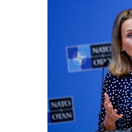
ВІДЕОУРОКИ «ELIFBE»
СВІДЧЕННЯ ОКУПАЦІЇ
УКРАЇНСЬКА ПРОБЛЕМА КРИМУ
ІНФОГРАФІКА