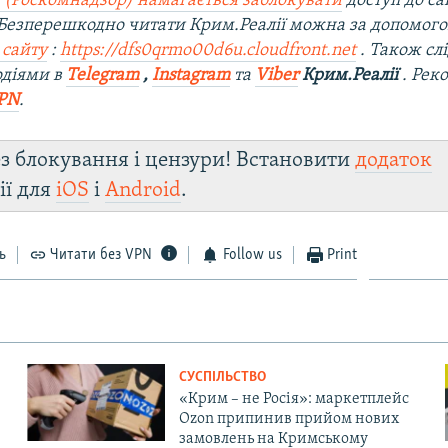
 (Роскомнадзор) намагається заблокувати
доступ до са
 Безперешкодно читати Крим.Реалії можна за допомог
 сайту
:
https://dfs0qrmo00d6u.cloudfront.net
. Також сл
одіями в
Telegram
,
Instagram
та
Viber
Крим.Реалії
. Рек
PN
.
з блокування і цензури! Встановити
додаток
ії для
iOS
і
Android
.
ь
Читати без VPN
Follow us
Print
СУСПІЛЬСТВО
«Крим – не Росія»: маркетплейс
Ozon припинив прийом нових
замовлень на Кримському