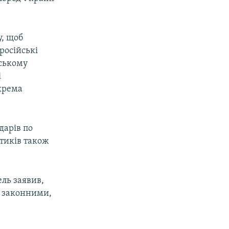
, щоб
російські
йському
і
крема
дарів по
ітиків також
ль заявив,
ї законними,