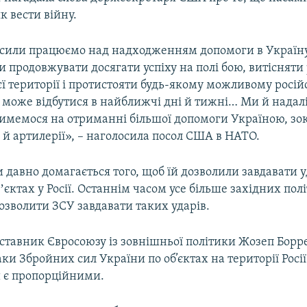
к вести війну.
сили працюємо над надходженням допомоги в Україну
и продовжувати досягати успіху на полі бою, витісняти 
оєї території і протистояти будь-якому можливому росі
 може відбутися в найближчі дні й тижні… Ми й надал
имемося на отриманні більшої допомоги Україною, зо
й артилерії», – наголосила посол США в НАТО.
 давно домагається того, щоб їй дозволили завдавати у
ʼєктах у Росії. Останнім часом усе більше західних пол
озволити ЗСУ завдавати таких ударів.
ставник Євросоюзу із зовнішньої політики Жозеп Борре
ки Збройних сил України по об’єктах на території Росі
и є пропорційними.