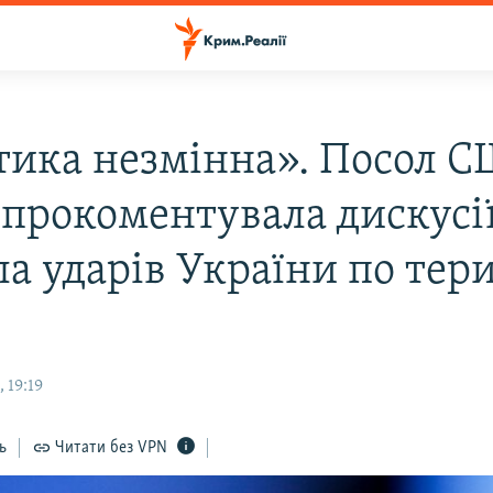
тика незмінна». Посол С
прокоментувала дискусі
а ударів України по тери
 19:19
ь
Читати без VPN