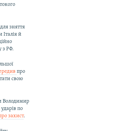
стокого
для зняття
 Італія й
ційно
 з РФ.
ільшої
передив
про
стати свою
ни Володимир
 ударів по
про захист
.