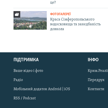
це?
ФОТОГАЛЕРЕЇ
Краса Сімферопольського
водосховища та занедбаність
довкола
Русский
ПІДТРИМКА
ІНФО
Qırımtatar
Ваше відео і фото
Крим.Реалії
ДОЛУЧАЙСЯ!
Радіо
Передрук
Мобільний додаток Android | iOS
Контакти
RSS / Podcast
Усі сайти RFE/RL