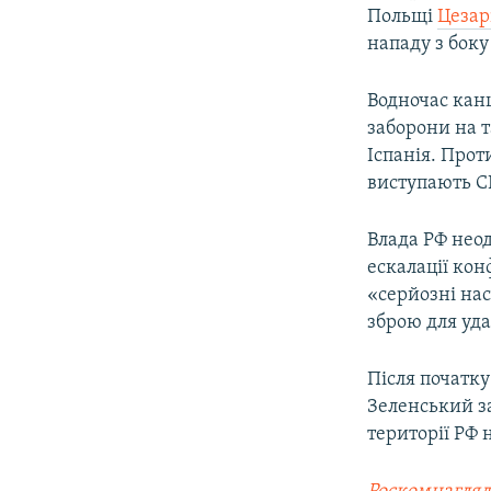
Польщі
Цезар
нападу з боку
Водночас кан
заборони на т
Іспанія. Прот
виступають С
Влада РФ неод
ескалації кон
«серйозні нас
зброю для удар
Після початк
Зеленський за
території РФ 