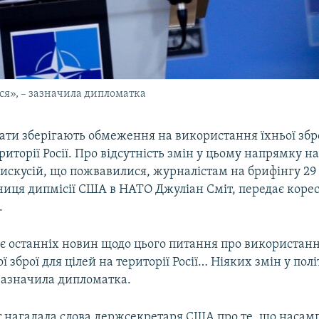
ося», – зазначила дипломатка
ти зберігають обмеження на використання їхньої збро
риторії Росії. Про відсутність змін у цьому напрямку на
дискусій, що пожвавилися, журналістам на брифінгу 29
ьниця дипмісії США в НАТО Джуліан Сміт, передає кор
.
є останніх новин щодо цього питання про використан
 зброї для цілей на території Росії… Ніяких змін у пол
 зазначила дипломатка.
т нагадала слова держсекретаря США про те, що насам