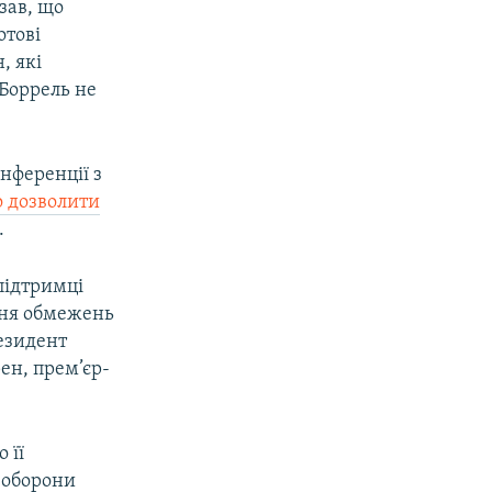
зав, що
отові
, які
 Боррель не
нференції з
о дозволити
.
підтримці
ння обмежень
езидент
ен, прем’єр-
 її
а оборони