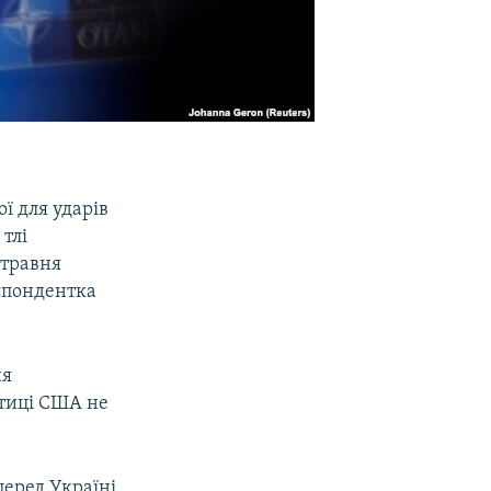
ї для ударів
 тлі
 травня
еспондентка
ня
ітиці США не
перед Україні