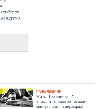
йту
ою
ідкуйте за
омендуємо
ПРАВА ЛЮДИНИ
Мить – і ти шпигун. Як у
кримських судах розглядають
звинувачення в держзраді