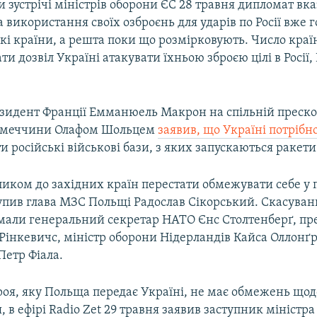
 зустрічі міністрів оборони ЄС 28 травня дипломат вка
використання своїх озброєнь для ударів по Росії вже г
кі країни, а решта поки що розмірковують. Число країн
ти дозвіл Україні атакувати їхньою зброєю цілі в Росії,
езидент Франції Емманюель Макрон на спільній преско
імеччини Олафом Шольцем
заявив, що Україні потрібн
и російські військові бази, з яких запускаються ракети
ликом до західних країн перестати обмежувати себе у 
упив глава МЗС Польщі Радослав Сікорський. Скасува
мали генеральний секретар НАТО Єнс Столтенберґ, пр
 Рінкевичс, міністр оборони Нідерландів Кайса Оллонґр
 Петр Фіала.
роя, яку Польща передає Україні, не має обмежень щодо
 в ефірі Radio Zet 29 травня заявив заступник міністр