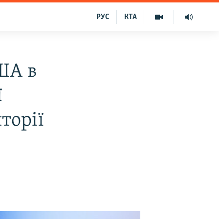
РУС
КТА
ША в
ї
торії