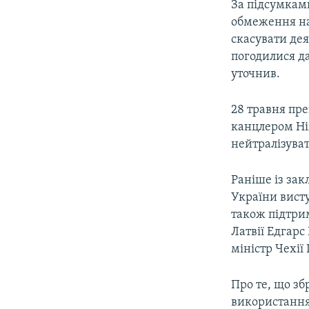
За підсумками
обмеження на 
скасувати дея
погодилися да
уточнив.
28 травня пр
канцлером Н
нейтралізуват
Раніше із зак
України вист
також підтри
Латвії Едгарс
міністр Чехії
Про те, що зб
використання,