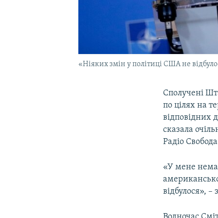
«Ніяких змін у політиці США не відбул
Сполучені Шта
по цілях на те
відповідних 
сказала очіл
Радіо Свобода
«У мене нема
американської
відбулося», –
Водночас Смі