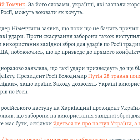
ій Томчик
. За його словами, українці, які зазнали жор
 Росії, можуть воювати як хочуть.
цлер Німеччини заявив, що поки що не бачить причин 
акі удари. Проти скасування заборони також виступили
и використання західної зброї для ударів по Росії тради
ША, побоюючись, що це призведе до прямого конфлікту
норазово заявляла, що такі удари призведеуть до ще б
флікту. Президент Росії Володимир
Путін 28 травня по
лідки», якщо країни Заходу дозволять Україні викори
ів по Росії.
у російського наступу на Харківщині президент Украї
явив, що заборони на використання західної зброї для
не має бути, оскільки
йдеться не про наступ України, а 