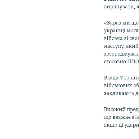
вирішувати, я
«Зараз ми що
українці могл
війська зі св
наступу, який
зосереджуват
стосовно ППО 
Влада України
військових об
закликають д
Високий пред
що вважає ата
якщо ці удар