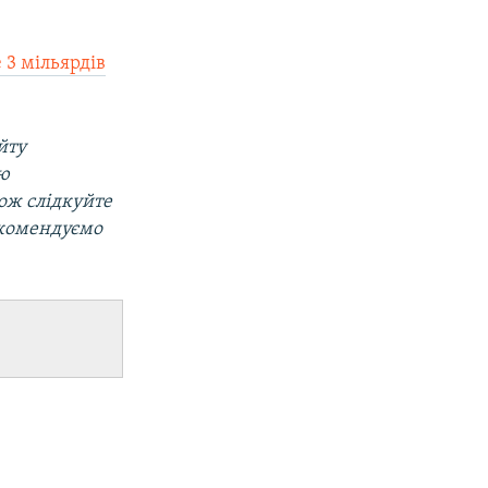
 3 мільярдів
йту
ою
кож слідкуйте
екомендуємо