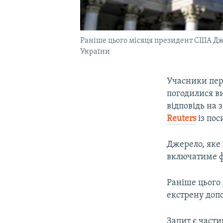
Раніше цього місяця президент США Джо
України
Учасники пер
погодилися ви
відповідь на 
Reuters
із пос
Джерело, яке
включатиме ф
Раніше цього
екстрену допо
Запит є част