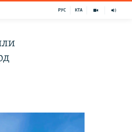
РУС
КТА
или
рд