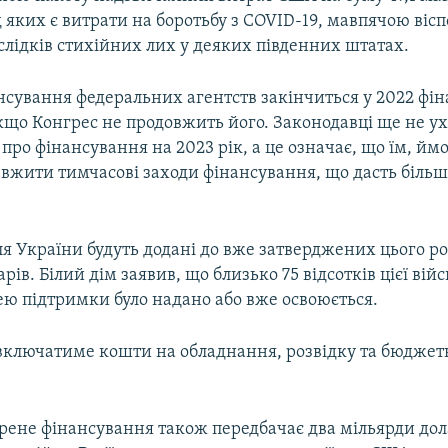
д яких є витрати на боротьбу з COVID-19, мавпячою вісп
слідків стихійних лих у деяких південних штатах.
нсування федеральних агентств закінчиться у 2022 фін
якщо Конгрес не продовжить його. Законодавці ще не у
про фінансування на 2023 рік, а це означає, що їм, ймо
 вжити тимчасові заходи фінансування, що дасть більш
я України будуть додані до вже затверджених цього р
рів. Білий дім заявив, що близько 75 відсотків цієї війс
нею підтримки було надано або вже освоюється.
включатиме кошти на обладнання, розвідку та бюджет
трене фінансування також передбачає два мільярди дол