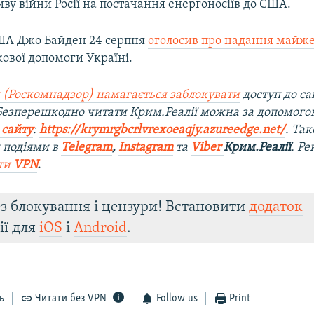
ву війни Росії на постачання енергоносіїв до США.
ША Джо Байден 24 серпня
оголосив про надання майже
ової допомоги Україні.
 (Роскомнадзор) намагається заблокувати
доступ до са
 Безперешкодно читати Крим.Реалії можна за допомог
 сайту
:
https://krymrgbcrlvrexoeaqjy.azureedge.net/
. Та
 подіями в
Telegram
,
Instagram
та
Viber
Крим.Реалії
. Р
ти
VPN
.
з блокування і цензури! Встановити
додаток
ії для
iOS
і
Android
.
ь
Читати без VPN
Follow us
Print