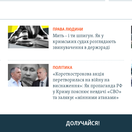
ПРАВА ЛЮДИНИ
Мить – і ти шпигун. Як у
кримських судах розглядають
звинувачення в держзраді
ПОЛІТИКА
«Короткострокова акція
перетворилася на війну на
виснаження»: Як пропаганда РФ
у Криму пояснює невдачі «СВО»
та залякує «мінними атаками»
ДОЛУЧАЙСЯ!