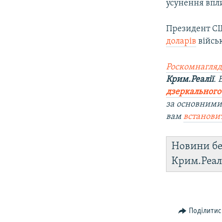
усунення впли
Президент С
доларів
військ
Роскомнагляд
Крим.Реалії
.
дзеркального
за основними
вам
встанови
Новини бе
Крим.Реал
Поділитис