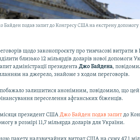
 Байден подав запит до Конгресу США на екстрену допомогу в р
еговорів щодо законопроєкту про тимчасові витрати в
ділити близько 12 мільярдів доларів нової допомоги Ук
запит адміністрації президента
Джо Байдена
, повідоми
иланням на джерело, знайоме з ходом переговорів.
 побажало залишитися анонімним, повідомило, що цей
інансування переселення афганських біженців.
 місяця президент США
Джо Байден подав запит
до Кон
могу в розмірі 11,7 мільярда доларів для України.
иною пакету надзвичайних витрат США на суму 47,1 мі