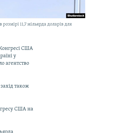
озмірі 11,7 мільярда доларів для
 Конгресі США
раїні у
ло агентство
 захід також
гресу США на
льярда