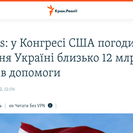
rs: у Конгресі США погод
ня Україні близько 12 мл
ів допомоги
2, 12:06
ь
Читати без VPN