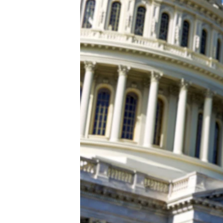
ВІДЕОУРОКИ «ELIFBE»
СВІДЧЕННЯ ОКУПАЦІЇ
УКРАЇНСЬКА ПРОБЛЕМА КРИМУ
ІНФОГРАФІКА