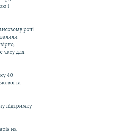
ою і
ансовому році
хвалили
вірно,
е часу для
оку 40
ькової та
ну підтримку
арів на