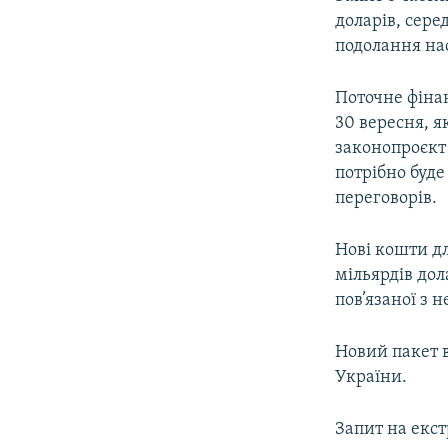
доларів, сере
подолання на
Поточне фіна
30 вересня, 
законопроєкт 
потрібно буде
переговорів.
Нові кошти дл
мільярдів дола
пов’язаної з 
Новий пакет 
України.
Запит на екс