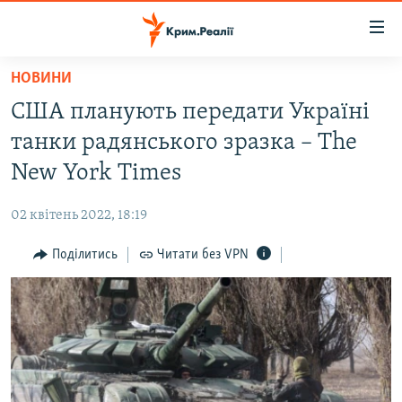
Доступність
посилання
Перейти
НОВИНИ
до
НОВИНИ
США планують передати Україні
основного
ВОДА.КРИМ
матеріалу
танки радянського зразка – The
ВІДЕО ТА ФОТО
Перейти
New York Times
до
ПОЛІТИКА
основної
02 квітень 2022, 18:19
БЛОГИ
навігації
Перейти
Поділитись
Читати без VPN
ПОГЛЯД
до
ІНТЕРВ'Ю
пошуку
ВСЕ ЗА ДЕНЬ
СПЕЦПРОЕКТИ
ЯК ОБІЙТИ БЛОКУВАННЯ
ДЕПОРТАЦІЯ