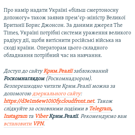
Про намір надати Україні «більш смертоносну
допомогу» також заявив премʼєр-міністр Великої
Британії Борис Джонсон. За даними джерел The
Times, Україні потрібні системи ураження великого
радіусу дії, щоби витіснити російські війська на
сході країни. Операторам цього складного
обладнання потрібний час на навчання.
Доступ до сайту
Крим.Реалії
заблокований
Роскомнаглядом
(Роскомнадзором).
Безперешкодно читати Крим.Реалії можна за
допомогою
дзеркального сайту
:
https://d3e1m6ew10i0fy.cloudfront.net
. Також
слідкуйте за основними подіями в
Telegram
,
Instagram
та
Viber
Крим.Реалії
. Рекомендуємо вам
встановити
VPN
.