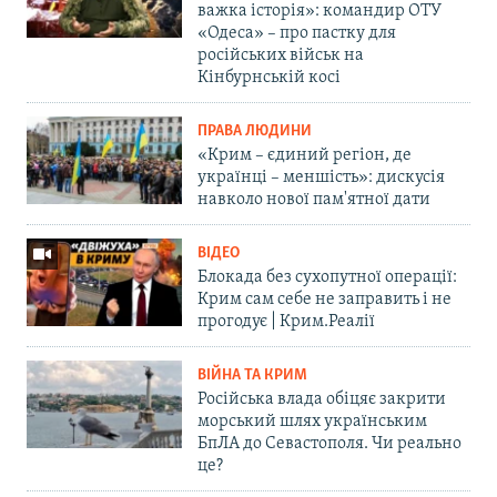
важка історія»: командир ОТУ
«Одеса» – про пастку для
російських військ на
Кінбурнській косі
ПРАВА ЛЮДИНИ
«Крим – єдиний регіон, де
українці – меншість»: дискусія
навколо нової пам'ятної дати
ВІДЕО
Блокада без сухопутної операції:
Крим сам себе не заправить і не
прогодує | Крим.Реалії
ВІЙНА ТА КРИМ
Російська влада обіцяє закрити
морський шлях українським
БпЛА до Севастополя. Чи реально
це?