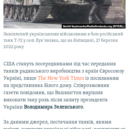
ВІДЕОУРОКИ «ELIFBE»
Русский
СВІДЧЕННЯ ОКУПАЦІЇ
Qırımtatar
УКРАЇНСЬКА ПРОБЛЕМА КРИМУ
Захоплений українськими військовими в бою російський
ДОЛУЧАЙСЯ!
ІНФОГРАФІКА
танк Т-72 у селі Лукʼянівка, що на Київщині, 27 березня
2022 року
Усі сайти RFE/RL
США стануть посередниками під час передання
танків радянського виробництва з країн Євросоюзу
Україні, пише
The New York Times
із посиланням
на представника Білого дому. Співрозмовник
газети повідомив, що Вашингтон вирішив
виконати таку роль після запиту президента
України
Володимира Зеленського
.
За даними джерел, постачання танків, якими