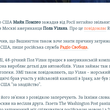
ар США
Майк Помпео
зажадав від Росії негайно звільни
в Москві американця
Пола Уілана
. Про це
повідомляє
R
чив, що Вашингтон також хоче знати причину затрим
США, пише російська служба
Радіо Свобода
.
І, 48-річний Пол Уілан працює в американській компа
она виробляє деталі для автомобілів. Уілан займає там 
безпеки. ЗМІ також повідомляють, що Уілан – морський
 двічі брав участь у військовій кампанії в Іраку, але був
США "за злодійство".
 його зв'язки з розвідкою заперечують. За їхніми слова
скви на весілля друга. Газета The Washington Post рані
о затриманий міг спілкуватися російською мовою і з 