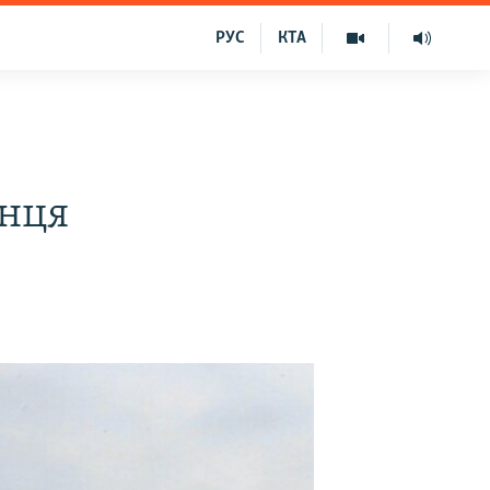
РУС
КТА
анця