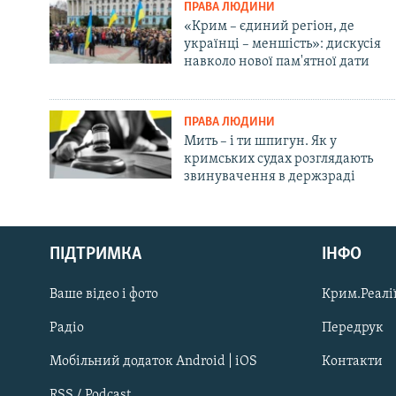
ПРАВА ЛЮДИНИ
«Крим – єдиний регіон, де
українці – меншість»: дискусія
навколо нової пам'ятної дати
ПРАВА ЛЮДИНИ
Мить – і ти шпигун. Як у
кримських судах розглядають
звинувачення в держзраді
Русский
ПІДТРИМКА
ІНФО
Qırımtatar
Ваше відео і фото
Крим.Реалії
ДОЛУЧАЙСЯ!
Радіо
Передрук
Мобільний додаток Android | iOS
Контакти
RSS / Podcast