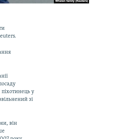
ти
euters.
ання
нії
посаду
 піхотинець у
 звільнений зі
ми, він
ше
2007 року