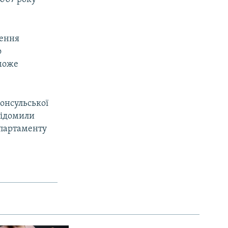
дення
о
 може
консульської
відомили
епартаменту