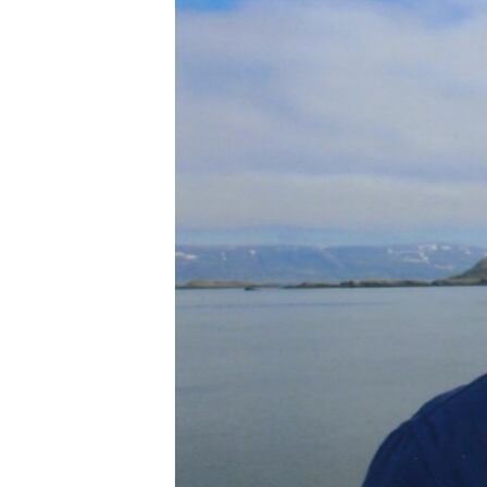
ВІДЕОУРОКИ «ELIFBE»
СВІДЧЕННЯ ОКУПАЦІЇ
УКРАЇНСЬКА ПРОБЛЕМА КРИМУ
ІНФОГРАФІКА