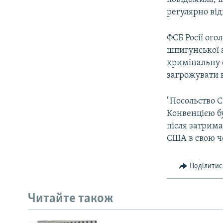
регулярно від
ФСБ Росії ого
шпигунської а
кримінальну 
загрожувати в
"Посольство С
Конвенцією б
після затрим
США в свою ч
Поділитис
Читайте також