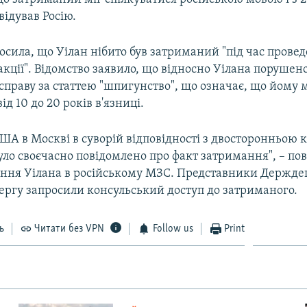
відував Росію.
лосила, що Уілан нібито був затриманий "під час прове
кції". Відомство заявило, що відносно Уілана порушен
справу за статтею "шпигунство", що означає, що йому
ід 10 до 20 років в'язниці.
ША в Москві в суворій відповідності з двосторонньою 
уло своєчасно повідомлено про факт затримання", – по
ання Уілана в російському МЗС. Представники Держд
ергу запросили консульський доступ до затриманого.
ь
Читати без VPN
Follow us
Print