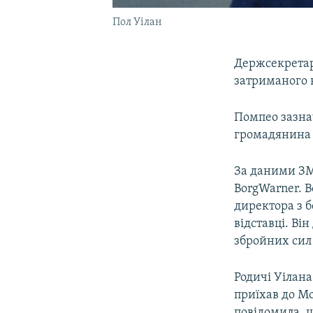
Пол Уілан
Держсекрет
затриманого 
Помпео зазна
громадянина 
За даними ЗМ
BorgWarner. В
директора з 
відставці. Він
збройних сил 
Родичі Уілана
приїхав до Мо
повідомила, щ