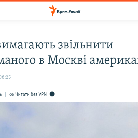
имагають звільнити
маного в Москві америк
08:25
ь
Читати без VPN