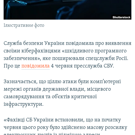
ВІДЕОУРОКИ «ELIFBE»
Русский
СВІДЧЕННЯ ОКУПАЦІЇ
Qırımtatar
Ілюстративне фото
УКРАЇНСЬКА ПРОБЛЕМА КРИМУ
ДОЛУЧАЙСЯ!
ІНФОГРАФІКА
Служба безпеки України повідомила про виявлення
своїми кіберфахівцями «шкідливого програмного
забезпечення», яке поширювали спецслужби Росії.
Усі сайти RFE/RL
Про це
повідомила
4 червня пресслужба СБУ.
Зазначається, що ціллю атаки були комп’ютерні
мережі органів державної влади, місцевого
самоврядування та об’єктів критичної
інфраструктури.
«Фахівці СБ України встановили, що на початку
червня цього року було здійснено масову розсилку