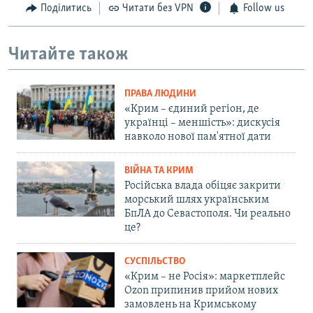
Поділитись
Читати без VPN
Follow us
Читайте також
ПРАВА ЛЮДИНИ
«Крим – єдиний регіон, де
українці – меншість»: дискусія
навколо нової пам'ятної дати
ВІЙНА ТА КРИМ
Російська влада обіцяє закрити
морський шлях українським
БпЛА до Севастополя. Чи реально
це?
СУСПІЛЬСТВО
«Крим – не Росія»: маркетплейс
Ozon припинив прийом нових
замовлень на Кримському