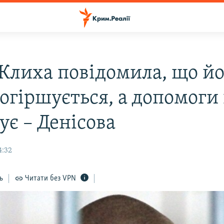
Клиха повідомила, що йо
огіршується, а допомоги 
ує – Денісова
4:32
ь
Читати без VPN