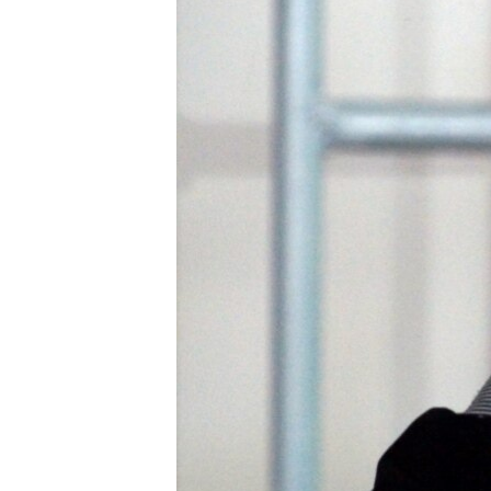
ВІДЕОУРОКИ «ELIFBE»
СВІДЧЕННЯ ОКУПАЦІЇ
УКРАЇНСЬКА ПРОБЛЕМА КРИМУ
ІНФОГРАФІКА