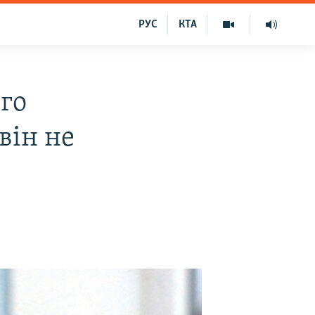
РУС
КТА
го
він не