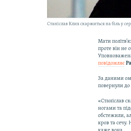
Станіслав Клих скаржиться на біль у сер
Мати політв’
проте він не 
Уповноважена
повідомляє
Ра
За даними ом
повернули до 
«Станіслав ск
ногами та під
обстежили, ал
кров та сечу.
каже вона.