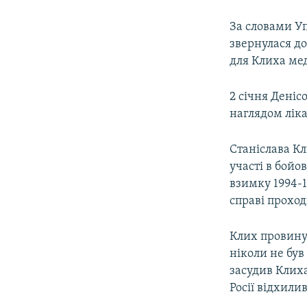
За словами Уп
звернулася до
для Клиха ме
2 січня Деніс
наглядом ліка
Станіслава Кл
участі в бойо
взимку 1994-1
справі прохо
Клих провину 
ніколи не був 
засудив Клиха
Росії відхили