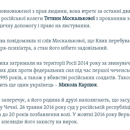
овноваженої з прав людини, вона втретє за останні два
 російської колеги
Тетяни Москалькової
з проханням 
дичну допомогу і право на листування.
ова повідомляла зі слів Москалькової, що Клих перебува
ря-психіатра, а стан його нібито задовільний.
иха затримали на території Росії 2014 року за звинува
вих діях проти федеральних сил під час першої чеченсь
995 років, а також у вбивстві російських солдатів. Тако
дить ще один українець –
Микола Карпюк
.
заперечує, а його родина й друзі наполягають, що за
у Чечні. 26 травня 2016 року суд у російській республіц
 до 20 років позбавлення волі. У жовтні 2016 року Вер
в апеляцію його захисту на вирок.