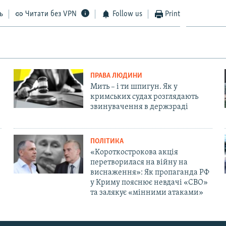
ь
Читати без VPN
Follow us
Print
ПРАВА ЛЮДИНИ
Мить – і ти шпигун. Як у
кримських судах розглядають
звинувачення в держзраді
ПОЛІТИКА
«Короткострокова акція
перетворилася на війну на
виснаження»: Як пропаганда РФ
у Криму пояснює невдачі «СВО»
та залякує «мінними атаками»