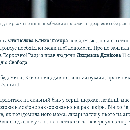
ці, нирках і печінці, проблеми з ногами і підозрює в себе рак
язня
Станіслава Клиха Тамара
повідомляє, що його стан
отримує необхідної медичної допомоги. Про це заявила
 Верховної Ради з прав людини
Людмила Денісова
11 
діо Свобода
.
будсмена, Клиха нещодавно госпіталізували, проте нев
в’язниці.
аржиться на сильний біль у серці, нирках, печінці, ма
озрює ймовірне захворювання на рак шкіри. Він хотів,
е, як повідомила його мама, лікарі взяли у нього на ан
 Ніякого діагнозу так і не поставили та повернули в тюре