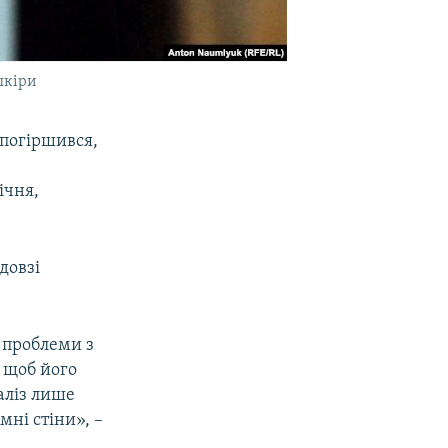
 шкіри
 погіршився,
січня,
довзі
є проблеми з
 щоб його
аліз лише
мні стіни», –