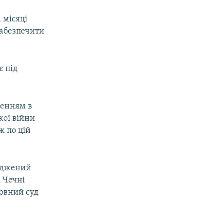
 місяці
забезпечити
є під
ченням в
кої війни
ж по цій
суджений
і Чечні
ховний суд