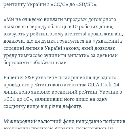
рейтингу України з «CC/C» до «SD/SD».
«Ми не очікуємо виплати впродовж договірного
пільгового періоду облігації в 10 робочих днів», –
вказують у рейтинговому агентстві продовжив він,
додаючи, що ця думка ґрунтується на «ухваленні в
середині липня в Україні закону, який дозволяє
уряду тимчасово зупинити виплати» за деякими
борговими зобов’язаннями.
Рішення S&P ухвалене після рішення ще одного
провідного рейтингового агентства США Fitch. 24
липня воно знизило кредитний рейтинг України з
«CC» до «C», залишивши його лише на одну
сходинку вище від рівня дефолту.
Міжнародний валютний фонд нещодавно погіршив
економічні прогнози України, посилаючись на