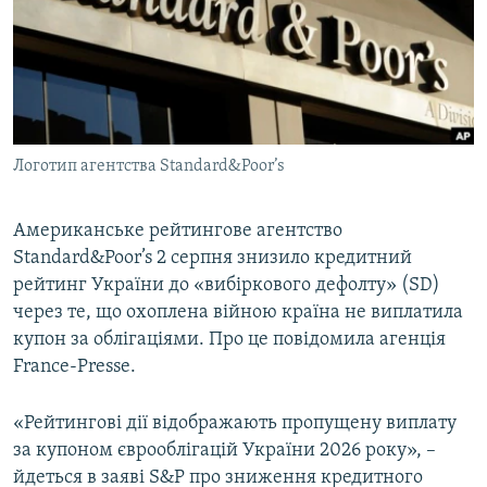
ВІДЕОУРОКИ «ELIFBE»
Русский
СВІДЧЕННЯ ОКУПАЦІЇ
Qırımtatar
УКРАЇНСЬКА ПРОБЛЕМА КРИМУ
ДОЛУЧАЙСЯ!
ІНФОГРАФІКА
Логотип агентства Standard&Poor’s
Американське рейтингове агентство
Усі сайти RFE/RL
Standard&Poor’s 2 серпня знизило кредитний
рейтинг України до «вибіркового дефолту» (SD)
через те, що охоплена війною країна не виплатила
купон за облігаціями. Про це повідомила агенція
France-Presse.
«Рейтингові дії відображають пропущену виплату
за купоном єврооблігацій України 2026 року», –
йдеться в заяві S&P про зниження кредитного