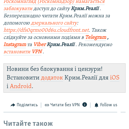
Роскомнагляд (Роскомнадзор) намагається
заблокувати
доступ до сайту
Крим.Реалії
.
Безперешкодно читати Крим.Реалії можна за
допомогою
дзеркального сайту
:
https://dfs0qrmo00d6u.cloudfront.net
. Також
слідкуйте за основними подіями в
Telegram
,
Instagram
та
Viber
Крим.Реалії
. Рекомендуємо
встановити
VPN
.
Новини без блокування і цензури!
Встановити
додаток
Крим.Реалії для
iOS
і
Android
.
Поділитись
Читати без VPN
Follow us
Читайте також