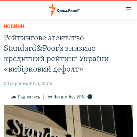
Доступність
посилання
Перейти
НОВИНИ
до
НОВИНИ
Рейтингове агентство
основного
ВОДА.КРИМ
матеріалу
Standard&Poor’s знизило
ВІДЕО ТА ФОТО
Перейти
кредитний рейтинг України –
до
ПОЛІТИКА
«вибірковий дефолт»
основної
БЛОГИ
навігації
03 серпень 2024, 13:05
Перейти
ПОГЛЯД
до
Поділитись
Читати без VPN
ІНТЕРВ'Ю
пошуку
ВСЕ ЗА ДЕНЬ
СПЕЦПРОЕКТИ
ЯК ОБІЙТИ БЛОКУВАННЯ
ДЕПОРТАЦІЯ