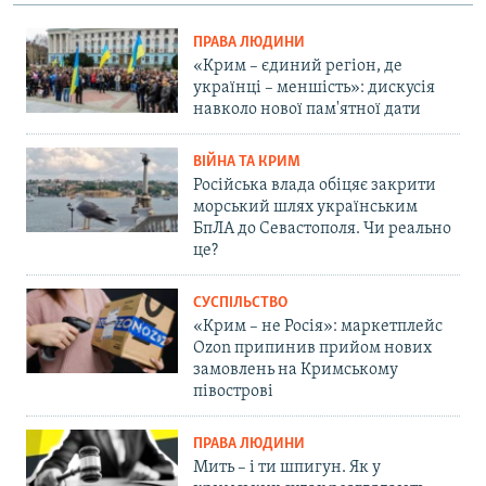
ПРАВА ЛЮДИНИ
«Крим – єдиний регіон, де
українці – меншість»: дискусія
навколо нової пам'ятної дати
ВІЙНА ТА КРИМ
Російська влада обіцяє закрити
морський шлях українським
БпЛА до Севастополя. Чи реально
це?
СУСПІЛЬСТВО
«Крим – не Росія»: маркетплейс
Ozon припинив прийом нових
замовлень на Кримському
півострові
ПРАВА ЛЮДИНИ
Мить – і ти шпигун. Як у