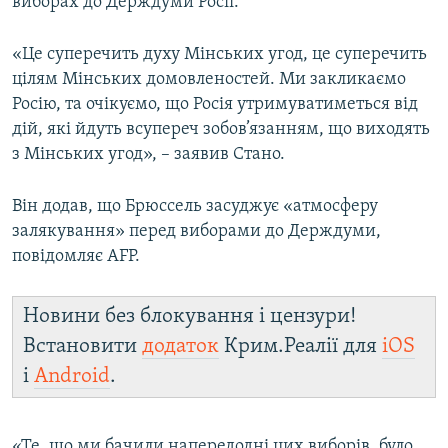
виборах до Держдуми Росії.
«Це суперечить духу Мінських угод, це суперечить
цілям Мінських домовленостей. Ми закликаємо
Росію, та очікуємо, що Росія утримуватиметься від
дій, які йдуть всупереч зобов’язанням, що виходять
з Мінських угод», – заявив Стано.
Він додав, що Брюссель засуджує «атмосферу
залякування» перед виборами до Держдуми,
повідомляє AFP.
Новини без блокування і цензури!
Встановити
додаток
Крим.Реалії для
iOS
і
Android
.
«Те, що ми бачили напередодні цих виборів, було