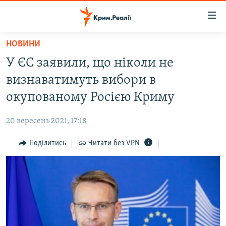
Доступність
посилання
Перейти
НОВИНИ
до
НОВИНИ
У ЄС заявили, що ніколи не
основного
ВОДА.КРИМ
матеріалу
визнаватимуть вибори в
ВІДЕО ТА ФОТО
Перейти
окупованому Росією Криму
до
ПОЛІТИКА
основної
20 вересень 2021, 17:18
БЛОГИ
навігації
Перейти
Поділитись
Читати без VPN
ПОГЛЯД
до
ІНТЕРВ'Ю
пошуку
ВСЕ ЗА ДЕНЬ
СПЕЦПРОЕКТИ
ЯК ОБІЙТИ БЛОКУВАННЯ
ДЕПОРТАЦІЯ