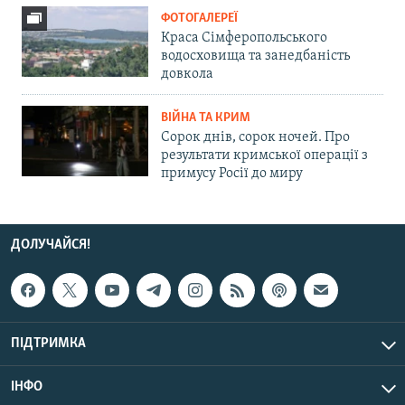
ФОТОГАЛЕРЕЇ
Краса Сімферопольського
водосховища та занедбаність
довкола
ВІЙНА ТА КРИМ
Сорок днів, сорок ночей. Про
результати кримської операції з
примусу Росії до миру
ДОЛУЧАЙСЯ!
ПІДТРИМКА
ІНФО