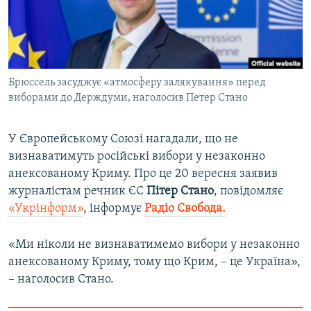
ВІДЕОУРОКИ «ELIFBE»
Русский
СВІДЧЕННЯ ОКУПАЦІЇ
Qırımtatar
УКРАЇНСЬКА ПРОБЛЕМА КРИМУ
Брюссель засуджує «атмосферу залякування» перед
ДОЛУЧАЙСЯ!
ІНФОГРАФІКА
виборами до Держдуми, наголосив Петер Стано
У Європейському Союзі нагадали, що не
Усі сайти RFE/RL
визнаватимуть російські вибори у незаконно
анексованому Криму. Про це 20 вересня заявив
журналістам речник ЄС
Пітер Стано
, повідомляє
«Укрінформ»
, інформує
Радіо Свобода.
«Ми ніколи не визнаватимемо вибори у незаконно
анексованому Криму, тому що Крим, – це Україна»,
– наголосив Стано.