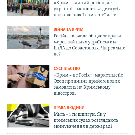
«Крим – єдиний регіон, де
українці – меншість»: дискусія
навколо нової пам'ятної дати
ВІЙНА ТА КРИМ
Російська влада обіцяє закрити
морський шлях українським
БпЛА до Севастополя. Чи реально
це?
СУСПІЛЬСТВО
«Крим – не Росія»: маркетплейс
Ozon припинив прийом нових
замовлень на Кримському
півострові
ПРАВА ЛЮДИНИ
Мить – і ти шпигун. Як у
кримських судах розглядають
звинувачення в держзраді