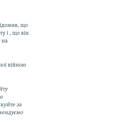
відомив, що
у і , що він
 на
ної війною
йту
ою
дкуйте за
омендуємо