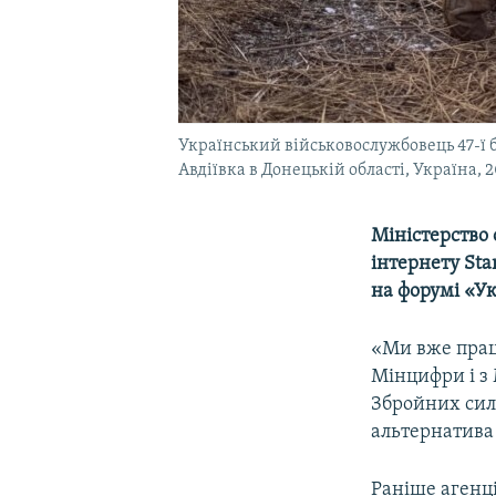
Український військовослужбовець 47-ї б
Авдіївка в Донецькій області, Україна, 
Міністерство
інтернету Sta
на форумі «Ук
«Ми вже прац
Мінцифри і з
Збройних сил
альтернатива 
Раніше агенці