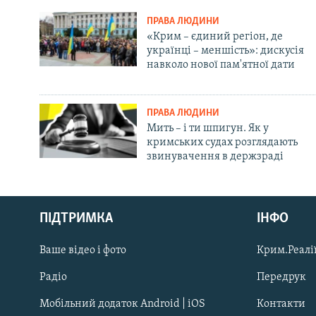
ПРАВА ЛЮДИНИ
«Крим – єдиний регіон, де
українці – меншість»: дискусія
навколо нової пам'ятної дати
ПРАВА ЛЮДИНИ
Мить – і ти шпигун. Як у
кримських судах розглядають
звинувачення в держзраді
Русский
ПІДТРИМКА
ІНФО
Qırımtatar
Ваше відео і фото
Крим.Реалії
ДОЛУЧАЙСЯ!
Радіо
Передрук
Мобільний додаток Android | iOS
Контакти