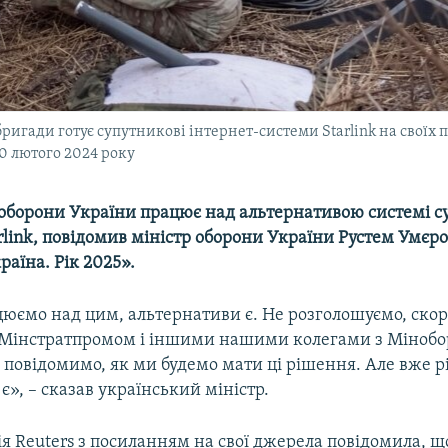
ригади готує супутникові інтернет-системи Starlink на своїх 
20 лютого 2024 року
 оборони України працює над альтернативою системі с
rlink, повідомив міністр оборони України Рустем Умєро
раїна. Рік 2025».
юємо над цим, альтернативи є. Не розголошуємо, скоро
 Мінстратпромом і іншими нашими колегами з Мінобо
 повідомимо, як ми будемо мати ці рішення. Але вже р
є», – сказав український міністр.
я Reuters з посиланням на свої джерела повідомила, щ