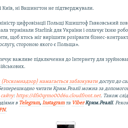
і Київ, ні Вашингтон не підтверджували.
міністр цифровізації Польщі Кшиштоф Гавковський по
ла термінали Starlink для України і оплачує їхню робот
ти, щоб хтось міг вирішити розірвати бізнес-контракт
ослугу, стороною якого є Польща».
зпечує важливе підключення до Інтернету для зруйнова
 військових.
 (Роскомнадзор) намагається заблокувати
доступ до са
 Безперешкодно читати Крим.Реалії можна за допомог
 сайту
:
https://dfs0qrmo00d6u.cloudfront.net
. Також слі
одіями в
Telegram
,
Instagram
та
Viber
Крим.Реалії
. Рек
PN
.