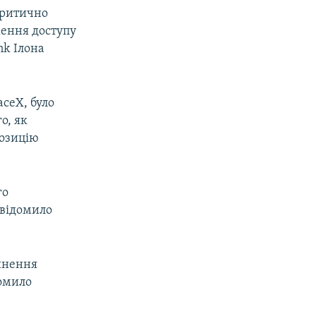
критично
ення доступу
nk Ілона
ceX, було
о, як
позицію
го
овідомило
пинення
домило