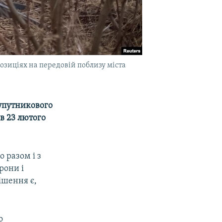
позиціях на передовій поблизу міста
упутникового
в 23 лютого
 разом і з
рони і
ішення є,
о