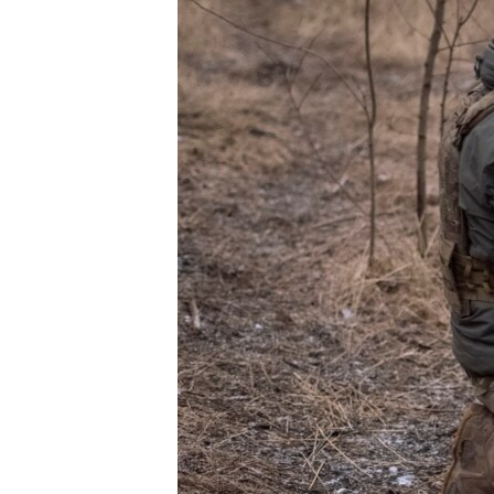
ВІДЕОУРОКИ «ELIFBE»
СВІДЧЕННЯ ОКУПАЦІЇ
УКРАЇНСЬКА ПРОБЛЕМА КРИМУ
ІНФОГРАФІКА