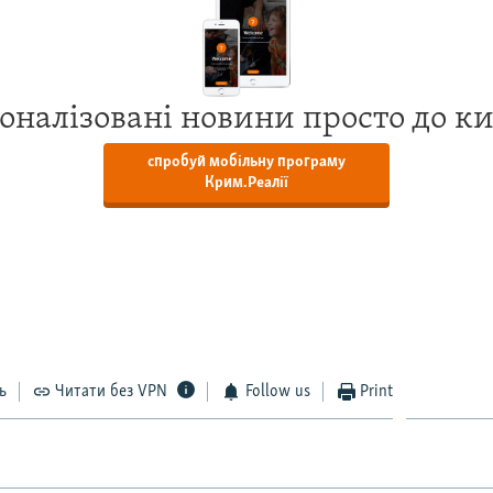
оналізовані новини просто до к
спробуй мобільну програму
Крим.Реалії
ь
Читати без VPN
Follow us
Print