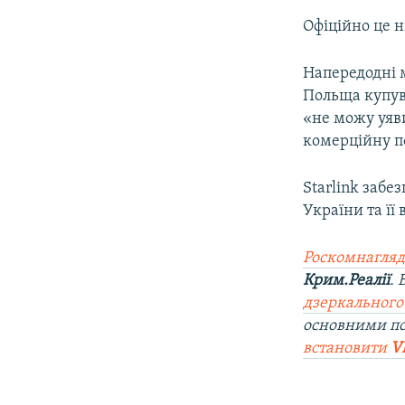
Офіційно це н
Напередодні 
Польща купува
«не можу уяви
комерційну п
Starlink забе
України та її
Роскомнагляд
Крим.Реалії
.
дзеркального
основними п
встановити
V