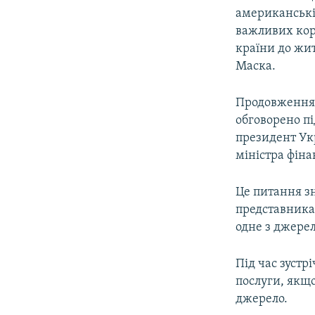
американські
важливих кор
країни до жит
Маска.
Продовження д
обговорено пі
президент Ук
міністра фін
Це питання зн
представника
одне з джерел
Під час зустр
послуги, якщ
джерело.