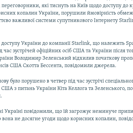
 переговорники, які тиснуть на Київ щодо доступу до 
исних копалин України, порушили ймовірність обмеж
тєво важливої системи супутникового Інтернету Starli
оступу України до компанії Starlink, що належить Spa
д час зустрічей офіційних осіб США та України після тог
раїни Володимир Зеленський відхилив початкову про
ансів США Скотта Бессента, повідомили джерела.
ову було порушено в четвер під час зустрічі спеціально
 США з питань України Кіта Келлога та Зеленського, п
.
ічі Україні повідомили, що їй загрожує неминуче при
о вона не досягне угоди щодо корисних копалин, пові