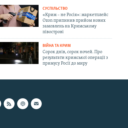
СУСПІЛЬСТВО
«Крим – не Росія»: маркетплейс
Ozon припинив прийом нових
замовлень на Кримському
півострові
ВІЙНА ТА КРИМ
Сорок днів, сорок ночей. Про
результати кримської операції з
примусу Росії до миру