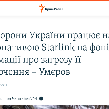
орони України працює н
нативою Starlink на фон
ації про загрозу її
ючення – Умєров
17:01
ь
Читати без VPN