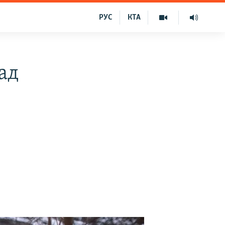
РУС
КТА
ад
і