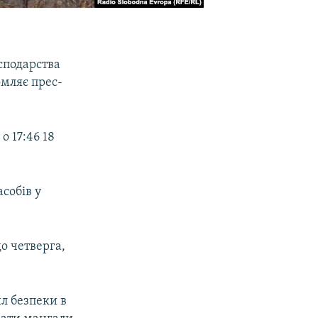
сподарства
омляє прес-
 17:46 18
асобів у
о четверга,
л безпеки в