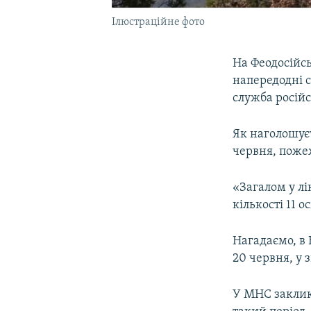
Ілюстраційне фото
На Феодосійсь
напередодні с
служба росій
Як наголошує
червня, пожеж
«Загалом у лік
кількості 11 о
Нагадаємо, в
20 червня, у 
У МНС заклик