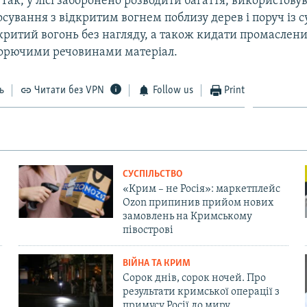
 Так, у лісі заборонено розводити багаття, використов
осування з відкритим вогнем поблизу дерев і поруч із 
критий вогонь без нагляду, а також кидати промаслени
орючими речовинами матеріал.
ь
Читати без VPN
Follow us
Print
СУСПІЛЬСТВО
«Крим – не Росія»: маркетплейс
Ozon припинив прийом нових
замовлень на Кримському
півострові
ВІЙНА ТА КРИМ
Сорок днів, сорок ночей. Про
результати кримської операції з
примусу Росії до миру