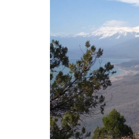
ВІДЕОУРОКИ «ELIFBE»
СВІДЧЕННЯ ОКУПАЦІЇ
УКРАЇНСЬКА ПРОБЛЕМА КРИМУ
ІНФОГРАФІКА