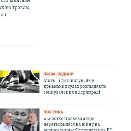
увати мангали
сухою травою,
й і
ПРАВА ЛЮДИНИ
Мить – і ти шпигун. Як у
кримських судах розглядають
звинувачення в держзраді
ПОЛІТИКА
«Короткострокова акція
перетворилася на війну на
виснаження»: Як пропаганда РФ