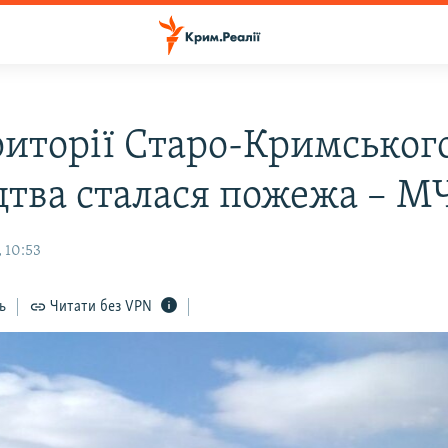
риторії Старо-Кримськог
цтва сталася пожежа – М
 10:53
ь
Читати без VPN