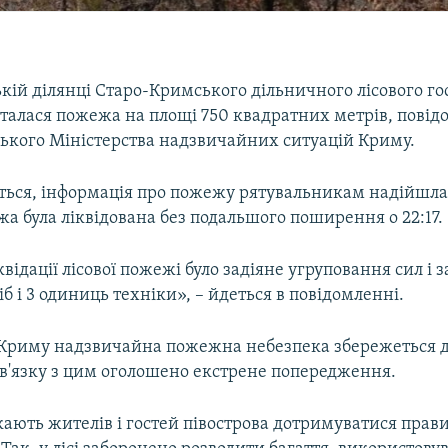
кій ділянці Старо-Кримського дільничного лісового го
талася пожежа на площі 750 квадратних метрів, повід
ського Міністерства надзвичайних ситуацій Криму.
ться, інформація про пожежу рятувальникам надійшла о
а була ліквідована без подальшого поширення о 22:17.
відації лісової пожежі було задіяне угруповання сил і з
сіб і 3 одиниць техніки», – йдеться в повідомленні.
 Криму надзвичайна пожежна небезпека збережеться д
зв'язку з цим оголошено екстрене попередження.
ають жителів і гостей півострова дотримуватися прави