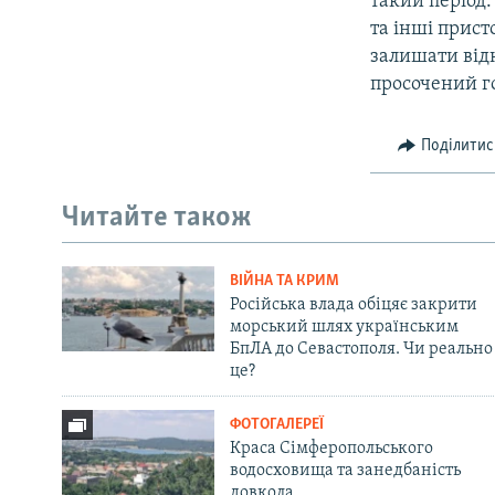
такий період.
та інші прист
залишати від
просочений г
Поділитис
Читайте також
ВІЙНА ТА КРИМ
Російська влада обіцяє закрити
морський шлях українським
БпЛА до Севастополя. Чи реально
це?
ФОТОГАЛЕРЕЇ
Краса Сімферопольського
водосховища та занедбаність
довкола