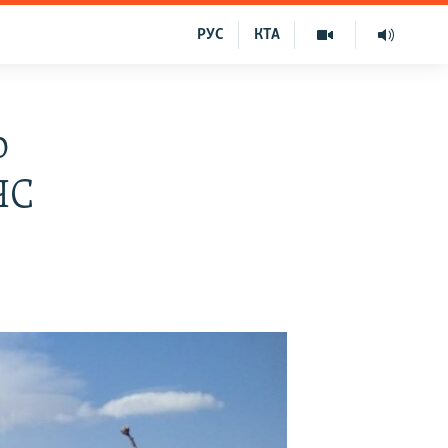
РУС
КТА
о
ЧС