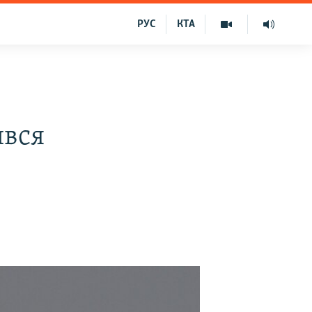
РУС
КТА
ився