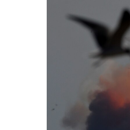
ВІДЕОУРОКИ «ELIFBE»
СВІДЧЕННЯ ОКУПАЦІЇ
УКРАЇНСЬКА ПРОБЛЕМА КРИМУ
ІНФОГРАФІКА