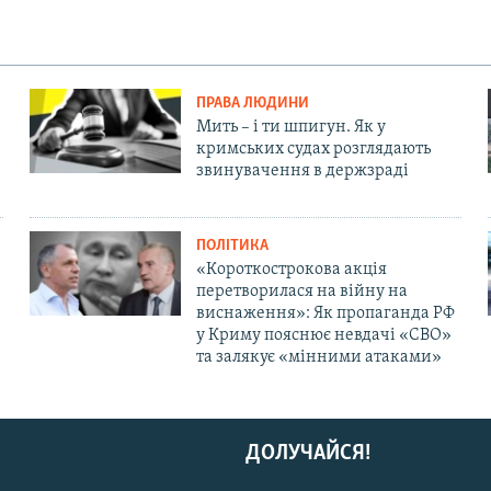
ПРАВА ЛЮДИНИ
Мить – і ти шпигун. Як у
кримських судах розглядають
звинувачення в держзраді
ПОЛІТИКА
«Короткострокова акція
перетворилася на війну на
виснаження»: Як пропаганда РФ
у Криму пояснює невдачі «СВО»
та залякує «мінними атаками»
ДОЛУЧАЙСЯ!