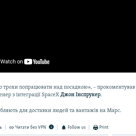
о трохи попрацювати над посадкою», – прокоментував
нер з інтеграції SpaceX
Джон Інспрукер
.
обляють для доставки людей та вантажів на Марс.
ь
Читати без VPN
Follow us
Print