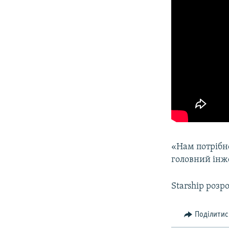
«Нам потрібн
головний інже
Starship розр
Поділитис