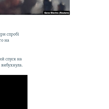
при спробі
го на
ий спуск на
і вибухнула.