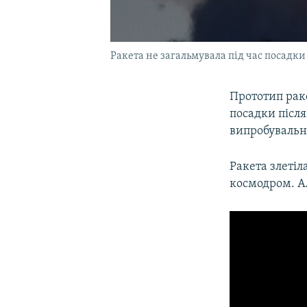
Ракета не загальмувала під час посадки
Прототип раке
посадки після
випробувально
Ракета злетіл
космодром. Ал