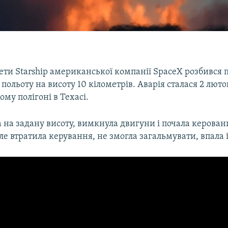
ти Starship американської компанії SpaceX розбився 
 польоту на висоту 10 кілометрів. Аварія сталася 2 люто
му полігоні в Техасі.
а на задану висоту, вимкнула двигуни і почала керован
е втратила керування, не змогла загальмувати, впала 