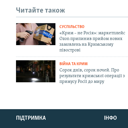
Читайте також
СУСПІЛЬСТВО
«Крим – не Росія»: маркетплейс
Ozon припинив прийом нових
замовлень на Кримському
півострові
ВІЙНА ТА КРИМ
Сорок днів, сорок ночей. Про
результати кримської операції з
примусу Росії до миру
Русский
ПІДТРИМКА
ІНФО
Qırımtatar