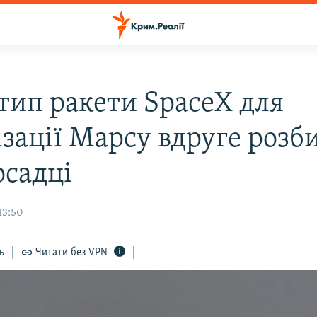
тип ракети SpaceX для
ізації Марсу вдруге розб
осадці
13:50
ь
Читати без VPN