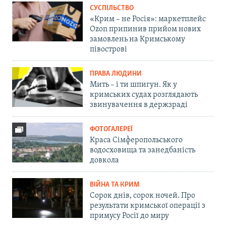
СУСПІЛЬСТВО
«Крим – не Росія»: маркетплейс
Ozon припинив прийом нових
замовлень на Кримському
півострові
ПРАВА ЛЮДИНИ
Мить – і ти шпигун. Як у
кримських судах розглядають
звинувачення в держзраді
ФОТОГАЛЕРЕЇ
Краса Сімферопольського
водосховища та занедбаність
довкола
ВІЙНА ТА КРИМ
Сорок днів, сорок ночей. Про
результати кримської операції з
примусу Росії до миру