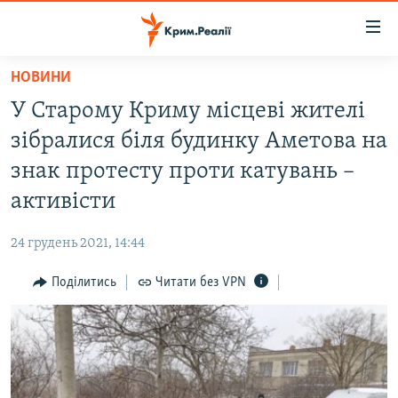
Доступність
посилання
Перейти
НОВИНИ
до
НОВИНИ
У Старому Криму місцеві жителі
основного
ВОДА.КРИМ
матеріалу
зібралися біля будинку Аметова на
ВІДЕО ТА ФОТО
Перейти
знак протесту проти катувань –
до
ПОЛІТИКА
активісти
основної
БЛОГИ
навігації
24 грудень 2021, 14:44
Перейти
ПОГЛЯД
до
Поділитись
Читати без VPN
ІНТЕРВ'Ю
пошуку
ВСЕ ЗА ДЕНЬ
СПЕЦПРОЕКТИ
ЯК ОБІЙТИ БЛОКУВАННЯ
ДЕПОРТАЦІЯ