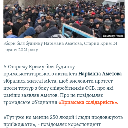
ВІДЕОУРОКИ «ELIFBE»
Русский
СВІДЧЕННЯ ОКУПАЦІЇ
Qırımtatar
УКРАЇНСЬКА ПРОБЛЕМА КРИМУ
ДОЛУЧАЙСЯ!
ІНФОГРАФІКА
Збори біля будинку Нарімана Аметова, Старий Крим 24
грудня 2021 року
Усі сайти RFE/RL
У Старому Криму біля будинку
кримськотатарського активіста
Нарімана Аметова
зібралися жителі міста, щоб висловити протест
проти тортур з боку співробітників ФСБ, про які
раніше заявляв Аметов. Про це повідомляє
громадське об’єднання
«Кримська солідарність».
«
Тут уже не менше 250 людей і люди продовжують
приїжджати», - повідомляє кореспондент