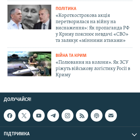
ПОЛІТИКА
«Короткострокова акція
перетворилася на війну на
виснаження»: Як пропаганда РФ
у Криму пояснює невдачі «СВО»
та залякує «мінними атаками»
ВІЙНА ТА КРИМ
«Полювання на колони». Як ЗСУ
ріжуть військову логістику Росії в
Криму
ДОЛУЧАЙСЯ!
ПІДТРИМКА