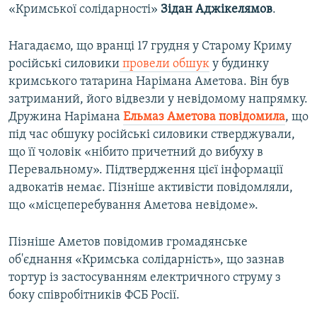
«Кримської солідарності»
Зідан Аджікелямов
.
Нагадаємо, що вранці 17 грудня у Старому Криму
російські силовики
провели обшук
у будинку
кримського татарина Нарімана Аметова. Він був
затриманий, його відвезли у невідомому напрямку.
Дружина Нарімана
Ельмаз Аметова повідомила
, що
під час обшуку російські силовики стверджували,
що її чоловік «нібито причетний до вибуху в
Перевальному». Підтвердження цієї інформації
адвокатів немає. Пізніше активісти повідомляли,
що «місцеперебування Аметова невідоме».
Пізніше Аметов повідомив громадянське
об'єднання «Кримська солідарність», що зазнав
тортур із застосуванням електричного струму з
боку співробітників ФСБ Росії.