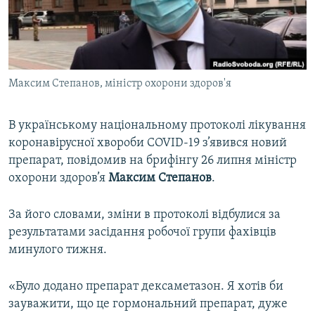
ВІДЕОУРОКИ «ELIFBE»
Русский
СВІДЧЕННЯ ОКУПАЦІЇ
Qırımtatar
УКРАЇНСЬКА ПРОБЛЕМА КРИМУ
Максим Степанов, міністр охорони здоров'я
ДОЛУЧАЙСЯ!
ІНФОГРАФІКА
В українському національному протоколі лікування
коронавірусної хвороби COVID-19 з’явився новий
Усі сайти RFE/RL
препарат, повідомив на брифінгу 26 липня міністр
охорони здоров’я
Максим Степанов
.
За його словами, зміни в протоколі відбулися за
результатами засідання робочої групи фахівців
минулого тижня.
«Було додано препарат дексаметазон. Я хотів би
зауважити, що це гормональний препарат, дуже