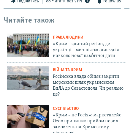
Поділитись
Читати без VPN
Follow us
Читайте також
ПРАВА ЛЮДИНИ
«Крим – єдиний регіон, де
українці – меншість»: дискусія
навколо нової пам'ятної дати
ВІЙНА ТА КРИМ
Російська влада обіцяє закрити
морський шлях українським
БпЛА до Севастополя. Чи реально
це?
СУСПІЛЬСТВО
«Крим – не Росія»: маркетплейс
Ozon припинив прийом нових
замовлень на Кримському
півострові