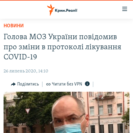
Доступність
посилання
Перейти
НОВИНИ
до
НОВИНИ
Голова МОЗ України повідомив
основного
ВОДА.КРИМ
матеріалу
про зміни в протоколі лікування
ВІДЕО ТА ФОТО
Перейти
COVID-19
до
ПОЛІТИКА
основної
26 липень 2020, 14:10
БЛОГИ
навігації
Перейти
Поділитись
Читати без VPN
ПОГЛЯД
до
ІНТЕРВ'Ю
пошуку
ВСЕ ЗА ДЕНЬ
СПЕЦПРОЕКТИ
ЯК ОБІЙТИ БЛОКУВАННЯ
ДЕПОРТАЦІЯ