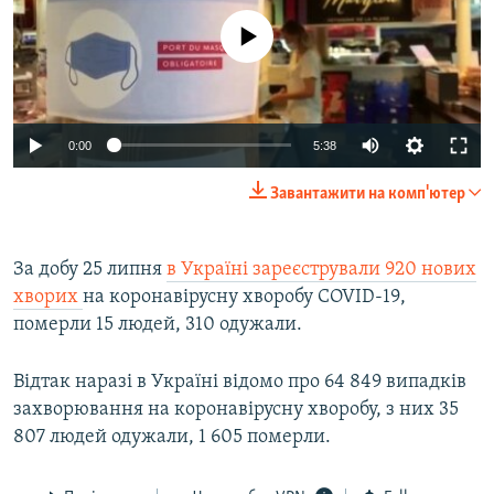
No media source currently available
Auto
0:00
5:38
240p
Завантажити на комп'ютер
360p
Auto
240p
360p
480p
480p
За добу 25 липня
в Україні зареєстрували 920 нових
хворих
на коронавірусну хворобу COVID-19,
720p
720p
1080p
померли 15 людей, 310 одужали.
1080p
Відтак наразі в Україні відомо про 64 849 випадків
захворювання на коронавірусну хворобу, з них 35
807 людей одужали, 1 605 померли.