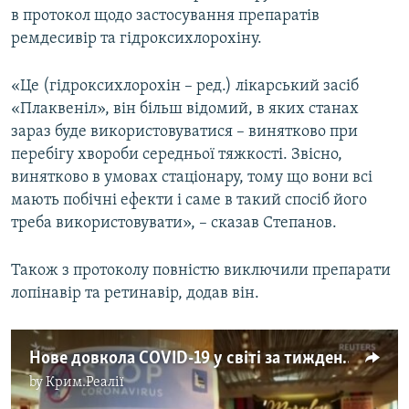
в протокол щодо застосування препаратів
ремдесивір та гідроксихлорохіну.
«Це (гідроксихлорохін – ред.) лікарський засіб
«Плаквеніл», він більш відомий, в яких станах
зараз буде використовуватися – винятково при
перебігу хвороби середньої тяжкості. Звісно,
винятково в умовах стаціонару, тому що вони всі
мають побічні ефекти і саме в такий спосіб його
треба використовувати», – сказав Степанов.
Також з протоколу повністю виключили препарати
лопінавір та ретинавір, додав він.
Нове довкола COVID-19 у світі за тиждень – відеорепортаж
by
Крим.Реалії