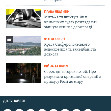
ПРАВА ЛЮДИНИ
Мить – і ти шпигун. Як у
кримських судах розглядають
звинувачення в держзраді
ФОТОГАЛЕРЕЇ
Краса Сімферопольського
водосховища та занедбаність
довкола
ВІЙНА ТА КРИМ
Сорок днів, сорок ночей. Про
результати кримської операції з
примусу Росії до миру
ДОЛУЧАЙСЯ!