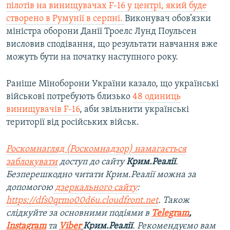
пілотів на винищувачах F-16 у центрі, який буде
створено в Румунії в серпні.
Виконувач обов’язки
міністра оборони Данії Троелс Лунд Поульсен
висловив сподівання, що результати навчання вже
можуть бути на початку наступного року.
Раніше Міноборони України казало, що українські
військові потребують близько
48 одиниць
винищувачів F-16
, аби звільнити українські
території від російських військ.
Роскомнагляд (Роскомнадзор) намагається
заблокувати
доступ до сайту
Крим.Реалії
.
Безперешкодно читати Крим.Реалії можна за
допомогою
дзеркального сайту
:
https://dfs0qrmo00d6u.cloudfront.net
. Також
слідкуйте за основними подіями в
Telegram
,
Instagram
та
Viber
Крим.Реалії
. Рекомендуємо вам