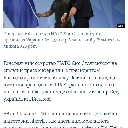
ВІДЕОУРОКИ «ELIFBE»
Русский
СВІДЧЕННЯ ОКУПАЦІЇ
Qırımtatar
УКРАЇНСЬКА ПРОБЛЕМА КРИМУ
Генеральний секретар НАТО Єнс Столтенберґ та
ДОЛУЧАЙСЯ!
ІНФОГРАФІКА
президент України Володимир Зеленський у Вільнюсі, 12
липня 2023 року
Усі сайти RFE/RL
Генеральний секретар НАТО Єнс Столтенберґ на
спільній пресконференції із президентом
Володимиром Зеленським у Вільнюсі заявив, що
питання про надання F16 Україні не стоїть, поки
навчання з пілотування цими літаками не пройдуть
українські військові.
«Вже більш ніж 10 країн приєдналися до коаліції з
підготовки пілотів. І це дасть нам можливість