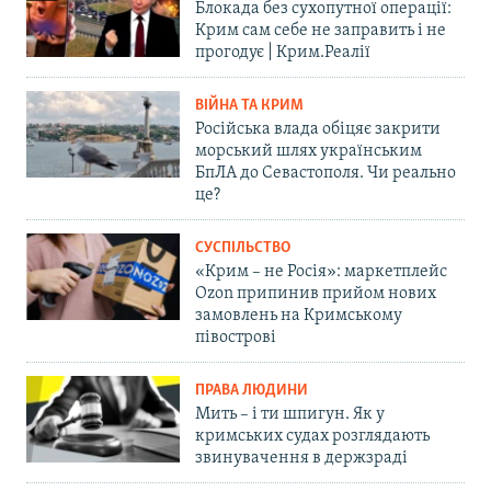
Блокада без сухопутної операції:
Крим сам себе не заправить і не
прогодує | Крим.Реалії
ВІЙНА ТА КРИМ
Російська влада обіцяє закрити
морський шлях українським
БпЛА до Севастополя. Чи реально
це?
СУСПІЛЬСТВО
«Крим – не Росія»: маркетплейс
Ozon припинив прийом нових
замовлень на Кримському
півострові
ПРАВА ЛЮДИНИ
Мить – і ти шпигун. Як у
кримських судах розглядають
звинувачення в держзраді