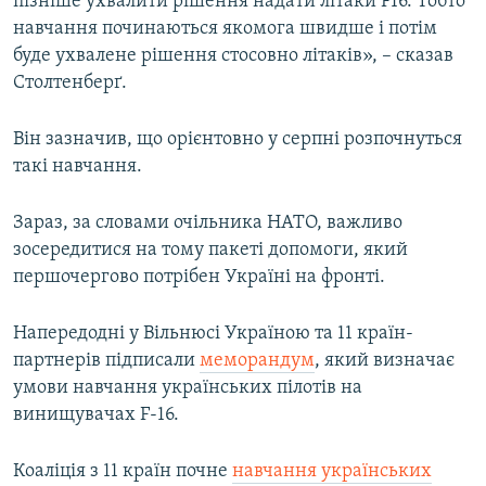
пізніше ухвалити рішення надати літаки F16. Тобто
навчання починаються якомога швидше і потім
буде ухвалене рішення стосовно літаків», – сказав
Столтенберґ.
Він зазначив, що орієнтовно у серпні розпочнуться
такі навчання.
Зараз, за словами очільника НАТО, важливо
зосередитися на тому пакеті допомоги, який
першочергово потрібен Україні на фронті.
Напередодні у Вільнюсі Україною та 11 країн-
партнерів підписали
меморандум
, який визначає
умови навчання українських пілотів на
винищувачах F-16.
Коаліція з 11 країн почне
навчання українських