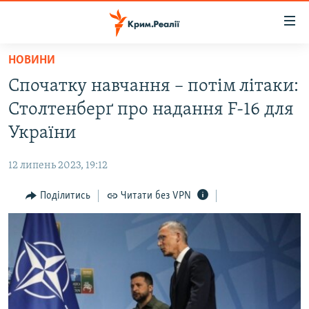
Доступність
посилання
Перейти
НОВИНИ
до
НОВИНИ
Спочатку навчання – потім літаки:
основного
ВОДА.КРИМ
матеріалу
Столтенберґ про надання F-16 для
ВІДЕО ТА ФОТО
Перейти
України
до
ПОЛІТИКА
основної
12 липень 2023, 19:12
БЛОГИ
навігації
Перейти
Поділитись
Читати без VPN
ПОГЛЯД
до
ІНТЕРВ'Ю
пошуку
ВСЕ ЗА ДЕНЬ
СПЕЦПРОЕКТИ
ЯК ОБІЙТИ БЛОКУВАННЯ
ДЕПОРТАЦІЯ