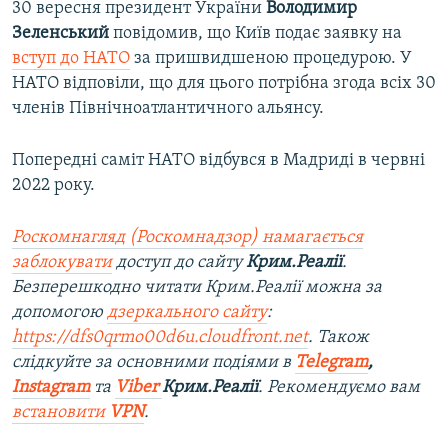
30 вересня президент України
Володимир
Зеленський
повідомив, що Київ подає заявку на
вступ до НАТО
за пришвидшеною процедурою. У
НАТО відповіли, що для цього потрібна згода всіх 30
членів Північноатлантичного альянсу.
Попередні саміт НАТО відбувся в Мадриді в червні
2022 року.
Роскомнагляд (Роскомнадзор) намагається
заблокувати
доступ до сайту
Крим.Реалії
.
Безперешкодно читати Крим.Реалії можна за
допомогою
дзеркального сайту
:
https://dfs0qrmo00d6u.cloudfront.net
. Також
слідкуйте за основними подіями в
Telegram
,
Instagram
та
Viber
Крим.Реалії
. Рекомендуємо вам
встановити
VPN
.