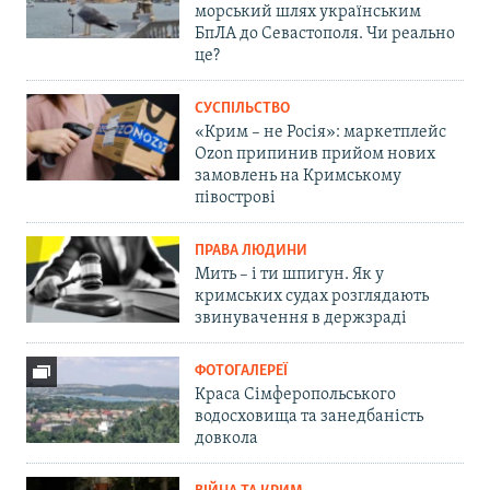
морський шлях українським
БпЛА до Севастополя. Чи реально
це?
СУСПІЛЬСТВО
«Крим – не Росія»: маркетплейс
Ozon припинив прийом нових
замовлень на Кримському
півострові
ПРАВА ЛЮДИНИ
Мить – і ти шпигун. Як у
кримських судах розглядають
звинувачення в держзраді
ФОТОГАЛЕРЕЇ
Краса Сімферопольського
водосховища та занедбаність
довкола