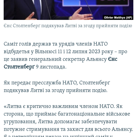
ВІДЕОУРОКИ «ELIFBE»
Русский
СВІДЧЕННЯ ОКУПАЦІЇ
Qırımtatar
Єнс Столтенберґ подякував Литві за згоду прийняти подію
УКРАЇНСЬКА ПРОБЛЕМА КРИМУ
ДОЛУЧАЙСЯ!
ІНФОГРАФІКА
Саміт голів держав та урядів членів НАТО
відбудетья у Вільнюсі 11 і 12 липня 2023 року – про
це заявив генеральний секретар Альянсу
Єнс
Усі сайти RFE/RL
Столтенберґ
9 листопада.
Як передає пресслужба НАТО, Столтенберґ
подякував Литві за згоду прийняти подію.
«Литва є критично важливим членом НАТО. Як
сторона, що приймає багатонаціональне військове
угруповання, Литва допомагає забезпечувати
потужне стримування та захист для всього Альянсу.