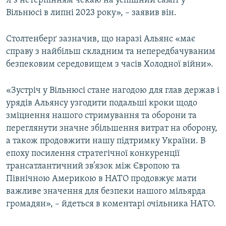
Я з нетерпінням чекаю на успішний саміт у
Вільнюсі в липні 2023 року», – заявив він.
Столтенберґ зазначив, що наразі Альянс «має
справу з найбільш складним та непередбачуваним
безпековим середовищем з часів Холодної війни».
«Зустріч у Вільнюсі стане нагодою для глав держав і
урядів Альянсу узгодити подальші кроки щодо
зміцнення нашого стримування та оборони та
переглянути значне збільшення витрат на оборону,
а також продовжити нашу підтримку України. В
епоху посилення стратегічної конкуренції
трансатлантичний зв’язок між Європою та
Північною Америкою в НАТО продовжує мати
важливе значення для безпеки нашого мільярда
громадян», – йдеться в коментарі очільника НАТО.