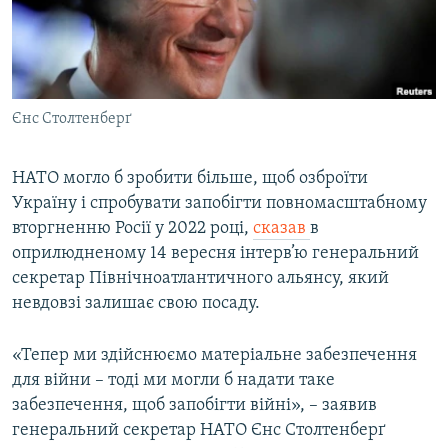
ВІДЕОУРОКИ «ELIFBE»
Русский
СВІДЧЕННЯ ОКУПАЦІЇ
Qırımtatar
УКРАЇНСЬКА ПРОБЛЕМА КРИМУ
Єнс Столтенберґ
ДОЛУЧАЙСЯ!
ІНФОГРАФІКА
НАТО могло б зробити більше, щоб озброїти
Україну і спробувати запобігти повномасштабному
Усі сайти RFE/RL
вторгненню Росії у 2022 році,
сказав
в
оприлюдненому 14 вересня інтерв’ю генеральний
секретар Північноатлантичного альянсу, який
невдовзі залишає свою посаду.
«Тепер ми здійснюємо матеріальне забезпечення
для війни – тоді ми могли б надати таке
забезпечення, щоб запобігти війні», – заявив
генеральний секретар НАТО Єнс Столтенберґ