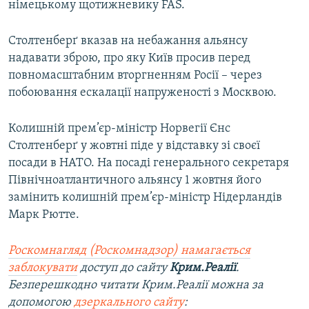
німецькому щотижневику FAS.
Столтенберґ вказав на небажання альянсу
надавати зброю, про яку Київ просив перед
повномасштабним вторгненням Росії – через
побоювання ескалації напруженості з Москвою.
Колишній прем’єр-міністр Норвегії Єнс
Столтенберґ у жовтні піде у відставку зі своєї
посади в НАТО. На посаді генерального секретаря
Північноатлантичного альянсу 1 жовтня його
замінить колишній прем’єр-міністр Нідерландів
Марк Рютте.
Роскомнагляд (Роскомнадзор) намагається
заблокувати
доступ до сайту
Крим.Реалії
.
Безперешкодно читати Крим.Реалії можна за
допомогою
дзеркального сайту
: