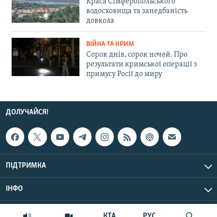
Краса Сімферопольського
водосховища та занедбаність
довкола
ВІЙНА ТА КРИМ
Сорок днів, сорок ночей. Про
результати кримської операції з
примусу Росії до миру
ДОЛУЧАЙСЯ!
ПІДТРИМКА
ІНФО
© Крим.Реалії, 2026 | Усі права застережено.
КТА
РУС