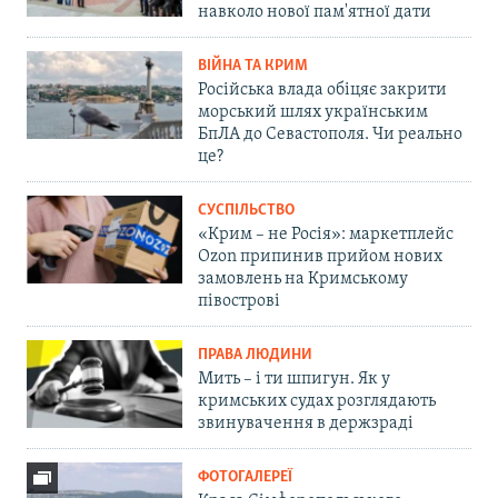
навколо нової пам'ятної дати
ВІЙНА ТА КРИМ
Російська влада обіцяє закрити
морський шлях українським
БпЛА до Севастополя. Чи реально
це?
СУСПІЛЬСТВО
«Крим – не Росія»: маркетплейс
Ozon припинив прийом нових
замовлень на Кримському
півострові
ПРАВА ЛЮДИНИ
Мить – і ти шпигун. Як у
кримських судах розглядають
звинувачення в держзраді
ФОТОГАЛЕРЕЇ