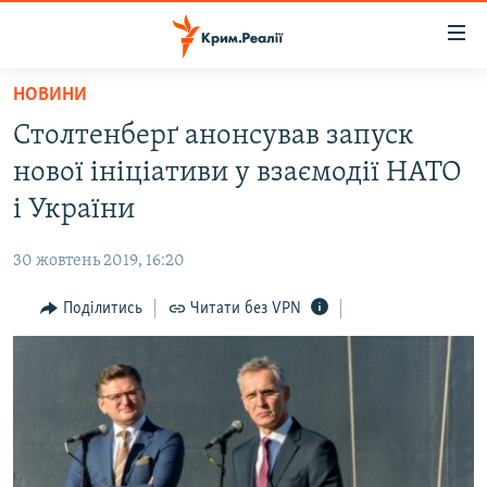
Доступність
посилання
Перейти
НОВИНИ
до
НОВИНИ
Столтенберґ анонсував запуск
основного
ВОДА.КРИМ
матеріалу
нової ініціативи у взаємодії НАТО
ВІДЕО ТА ФОТО
Перейти
і України
до
ПОЛІТИКА
основної
30 жовтень 2019, 16:20
БЛОГИ
навігації
Перейти
Поділитись
Читати без VPN
ПОГЛЯД
до
ІНТЕРВ'Ю
пошуку
ВСЕ ЗА ДЕНЬ
СПЕЦПРОЕКТИ
ЯК ОБІЙТИ БЛОКУВАННЯ
ДЕПОРТАЦІЯ