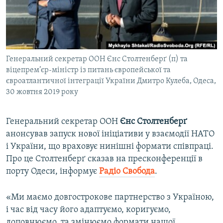
ВІДЕОУРОКИ «ELIFBE»
Русский
СВІДЧЕННЯ ОКУПАЦІЇ
Qırımtatar
УКРАЇНСЬКА ПРОБЛЕМА КРИМУ
Генеральний секретар ООН Єнс Столтенберґ (п) та
ДОЛУЧАЙСЯ!
ІНФОГРАФІКА
віцепрем’єр-міністр із питань європейської та
євроатлантичної інтеграції України Дмитро Кулеба, Одеса,
30 жовтня 2019 року
Усі сайти RFE/RL
Генеральний секретар ООН
Єнс Столтенберґ
анонсував запуск нової ініціативи у взаємодії НАТО
і України, що враховує нинішні формати співпраці.
Про це Столтенберґ сказав на пресконференції в
порту Одеси, інформує
Радіо Свобода
.
«Ми маємо довгострокове партнерство з Україною,
і час від часу його адаптуємо, коригуємо,
доповнюємо, та змінюємо формати нашої