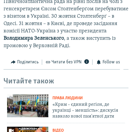
Північноатлантична рада на рівні послів на чолі з
генсекретарем Єнсом Столтенберґом перебуватиме
з візитом в Україні. 30 жовтня Столтенберґ – в
Одесі. 31 жовтня – в Києві, де проведе засідання
комісії НАТО-Україна з участю президента
Володимира Зеленського
, а також виступить із
промовою у Верховній Раді.​
Поділитись
Читати без VPN
Follow us
Читайте також
ПРАВА ЛЮДИНИ
«Крим – єдиний регіон, де
українці – меншість»: дискусія
навколо нової пам'ятної дати
ВІДЕО