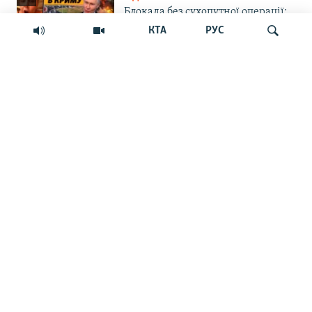
Блокада без сухопутної операції:
Крим сам себе не заправить і не
КТА
РУС
прогодує | Крим.Реалії
ВІЙНА ТА КРИМ
Російська влада обіцяє закрити
Шукати
морський шлях українським
БпЛА до Севастополя. Чи реально
це?
СУСПІЛЬСТВО
«Крим – не Росія»: маркетплейс
Ozon припинив прийом нових
замовлень на Кримському
півострові
ПРАВА ЛЮДИНИ
Мить – і ти шпигун. Як у
кримських судах розглядають
звинувачення в держзраді