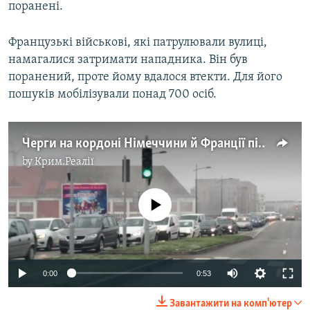
поранені.
Французькі військові, які патрулювали вулиці,
намагалися затримати нападника. Він був
поранений, проте йому вдалося втекти. Для його
пошуків мобілізували понад 700 осіб.
Черги на кордоні Німеччини й Франції після стрілянини в Страсбурзі – відео Радіо Свобода
by
Крим.Реалії
No media source currently available
0:00
0:53
Завантажити на комп'ютер