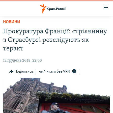
Доступність
посилання
Перейти
НОВИНИ
до
НОВИНИ
Прокуратура Франції: стрілянину
основного
ВОДА.КРИМ
матеріалу
в Страсбурзі розслідують як
ВІДЕО ТА ФОТО
Перейти
теракт
до
ПОЛІТИКА
основної
12 грудень 2018, 22:03
БЛОГИ
навігації
Перейти
Поділитись
Читати без VPN
ПОГЛЯД
до
ІНТЕРВ'Ю
пошуку
ВСЕ ЗА ДЕНЬ
СПЕЦПРОЕКТИ
ЯК ОБІЙТИ БЛОКУВАННЯ
ДЕПОРТАЦІЯ