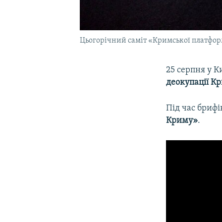
Цьогорічний саміт «Кримської платфор
25 серпня у К
деокупації К
Під час брифі
Криму»
.