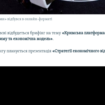
ми» відбувся в онлайн-форматі
иєві відбудеться брифінг на тему
«Кримська платформа.
риму та економічна модель»
.
нгу планується презентація
«Стратегії економічного в