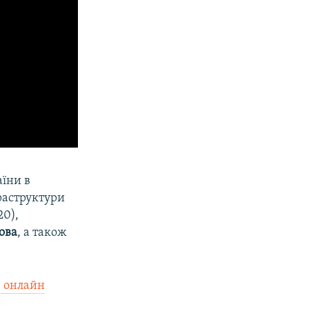
їни в
фраструктури
20),
ова
, а також
в онлайн