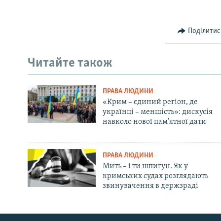
Поділитис
Читайте також
ПРАВА ЛЮДИНИ
«Крим – єдиний регіон, де
українці – меншість»: дискусія
навколо нової пам'ятної дати
ПРАВА ЛЮДИНИ
Мить – і ти шпигун. Як у
кримських судах розглядають
звинувачення в держзраді
Русский