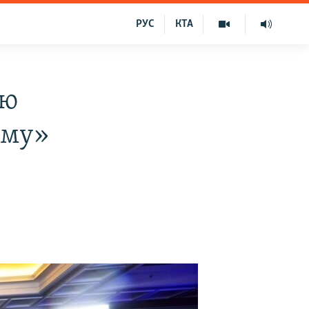
РУС
КТА
ію
иму»