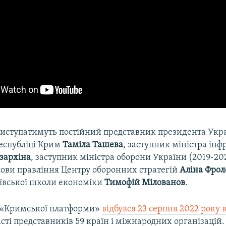
виступатимуть постійний представник президента Укра
еспубліці Крим
Таміла Ташева
, заступник міністра ін
зархіна
, заступник міністра оборони України (2019-20
лови правління Центру оборонних стратегій
Аліна Фрол
ївської школи економіки
Тимофій Мілованов
.
 «Кримської платформи»
відбувся 23 серпня 2022 року 
сті представників 59 країн і міжнародних організацій.