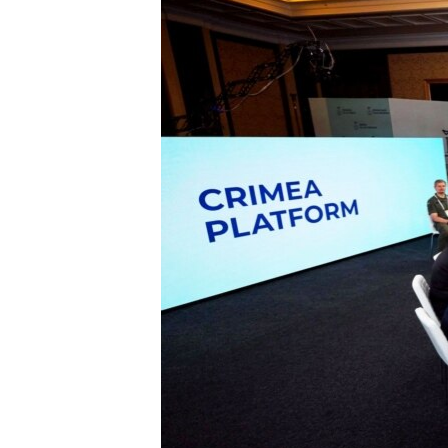
ВІДЕОУРОКИ «ELIFBE»
СВІДЧЕННЯ ОКУПАЦІЇ
УКРАЇНСЬКА ПРОБЛЕМА КРИМУ
ІНФОГРАФІКА