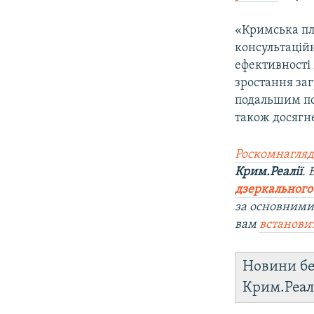
«Кримська пл
консультацій
ефективності
зростання заг
подальшим по
також досягне
Роскомнагляд
Крим.Реалії
.
дзеркального
за основними
вам
встанови
Новини бе
Крим.Реал