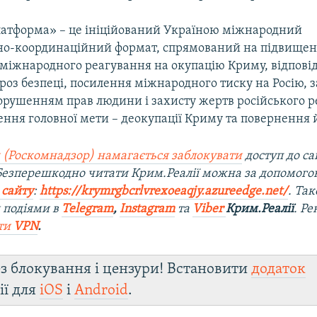
атформа» – це ініційований Україною міжнародний
но-координаційний формат, спрямований на підвище
 міжнародного реагування на окупацію Криму, відпові
роз безпеці, посилення міжнародного тиску на Росію, 
рушенням прав людини і захисту жертв російського р
ння головної мети – деокупації Криму та повернення й
 (Роскомнадзор) намагається заблокувати
доступ до са
 Безперешкодно читати Крим.Реалії можна за допомог
 сайту
:
https://krymrgbcrlvrexoeaqjy.azureedge.net/
. Та
 подіями в
Telegram
,
Instagram
та
Viber
Крим.Реалії
. Р
ти
VPN
.
з блокування і цензури! Встановити
додаток
ії для
iOS
і
Android
.