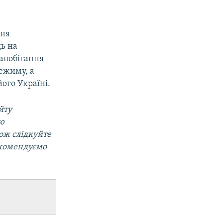
ння
дь на
запобігання
ежиму, а
ого Україні.
йту
ою
кож слідкуйте
екомендуємо