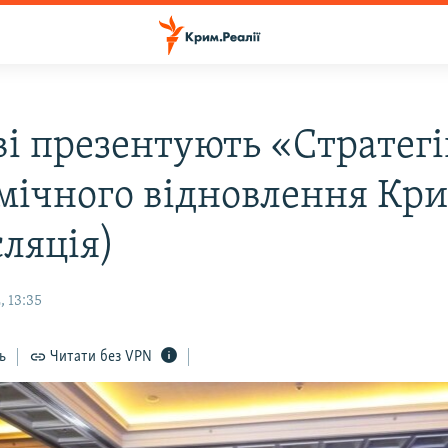
ві презентують «Стратег
мічного відновлення Кр
сляція)
 13:35
ь
Читати без VPN