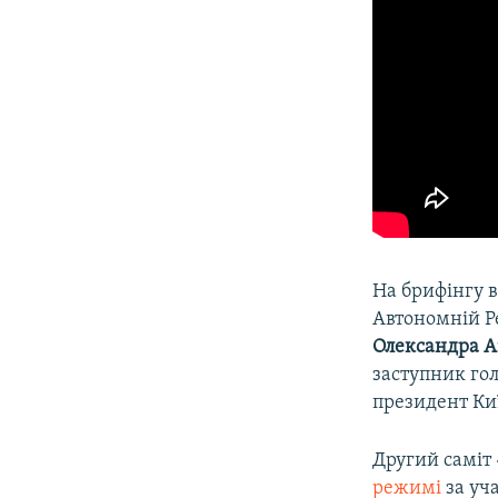
На брифінгу 
Автономній Р
Олександра А
заступник го
президент Ки
Другий саміт
режимі
за уча