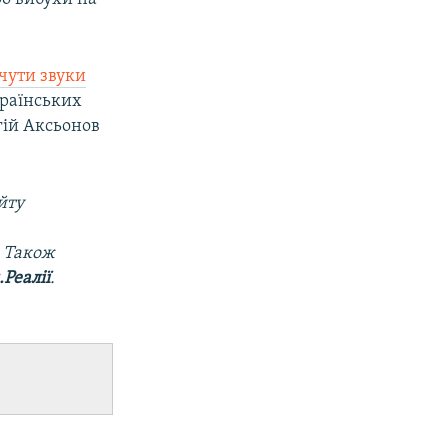
чути звуки
країнських
гій Аксьонов
йту
. Також
Реалії
.