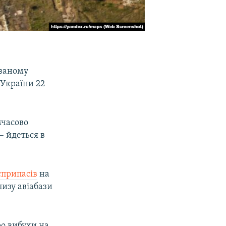
ованому
 України 22
мчасово
– йдеться в
єприпасів
на
лизу авіабази
ро вибухи на