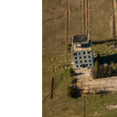
ВІДЕОУРОКИ «ELIFBE»
СВІДЧЕННЯ ОКУПАЦІЇ
УКРАЇНСЬКА ПРОБЛЕМА КРИМУ
ІНФОГРАФІКА