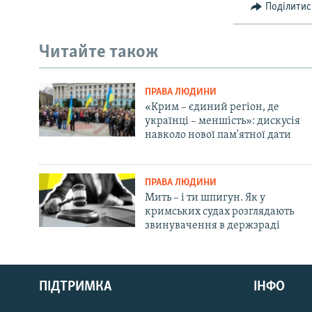
Поділитис
Читайте також
ПРАВА ЛЮДИНИ
«Крим – єдиний регіон, де
українці – меншість»: дискусія
навколо нової пам'ятної дати
ПРАВА ЛЮДИНИ
Мить – і ти шпигун. Як у
кримських судах розглядають
звинувачення в держзраді
Русский
ПІДТРИМКА
ІНФО
Qırımtatar