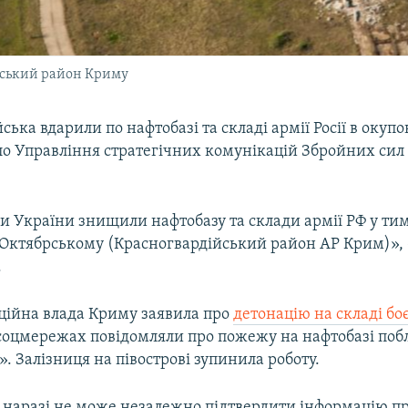
йський район Криму
йська вдарили по нафтобазі та складі армії Росії в окуп
ло Управління стратегічних комунікацій Збройних сил
и України знищили нафтобазу та склади армії РФ у ти
Октябрському (Красногвардійський район АР Крим)», 
.
ційна влада Криму заявила про
детонацію на складі бо
 соцмережах повідомляли про пожежу на нафтобазі поб
. Залізниця на півострові зупинила роботу.
а наразі не може незалежно підтвердити інформацію п