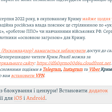
серпня 2022 року, в окупованому Криму
майже щодня 
паційна російська влада пояснює це стріляниною по «у
х», «роботою ППО» чи навчаннями військових РФ. Сер
ілотники «основною загрозою» для Криму.
 (Роскомнадзор) намагається заблокувати
доступ до са
 Безперешкодно читати Крим.Реалії можна за
еркального сайту
:
https://dfs0qrmo00d6u.cloudfront.net
 основними подіями в
Telegram
,
Instagram
та
Viber
Крим.
о вам
встановити
VPN
.
з блокування і цензури! Встановити
додаток
ії для
iOS
і
Android
.