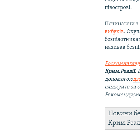
півострові.
Починаючи з 
вибухів
. Оку
безпілотника
називав безп
Роскомнагляд
Крим.Реалії
.
допомогою
дз
слідкуйте за
Рекомендуєм
Новини бе
Крим.Реал