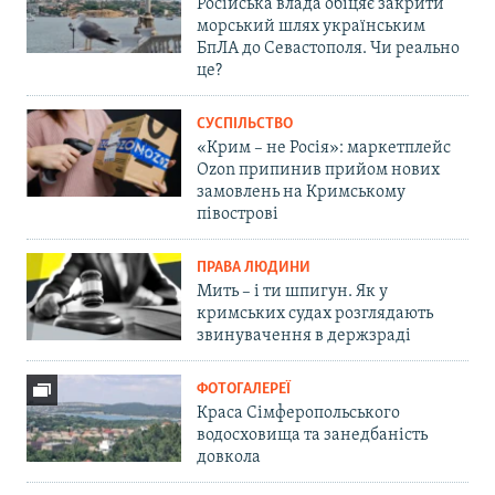
Російська влада обіцяє закрити
морський шлях українським
БпЛА до Севастополя. Чи реально
це?
СУСПІЛЬСТВО
«Крим – не Росія»: маркетплейс
Ozon припинив прийом нових
замовлень на Кримському
півострові
ПРАВА ЛЮДИНИ
Мить – і ти шпигун. Як у
кримських судах розглядають
звинувачення в держзраді
ФОТОГАЛЕРЕЇ
Краса Сімферопольського
водосховища та занедбаність
довкола