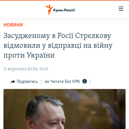
Доступність
посилання
Перейти
НОВИНИ
до
НОВИНИ
Засудженому в Росії Стрєлкову
основного
ВОДА.КРИМ
матеріалу
відмовили у відправці на війну
ВІДЕО ТА ФОТО
Перейти
проти України
до
ПОЛІТИКА
основної
11 вересень 2024, 16:51
БЛОГИ
навігації
Перейти
Поділитись
Читати без VPN
ПОГЛЯД
до
ІНТЕРВ'Ю
пошуку
ВСЕ ЗА ДЕНЬ
СПЕЦПРОЕКТИ
ЯК ОБІЙТИ БЛОКУВАННЯ
ДЕПОРТАЦІЯ