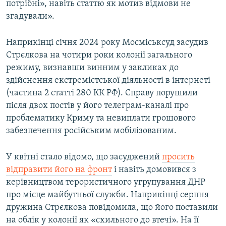
потрібні», навіть статтю як мотив відмови не
згадували».
Наприкінці січня 2024 року Мосміськсуд засудив
Стрєлкова на чотири роки колонії загального
режиму, визнавши винним у закликах до
здійснення екстремістської діяльності в інтернеті
(частина 2 статті 280 КК РФ). Справу порушили
після двох постів у його телеграм-каналі про
проблематику Криму та невиплати грошового
забезпечення російським мобілізованим.
У квітні стало відомо, що засуджений
просить
відправити його на фронт
і навіть домовився з
керівництвом терористичного угрупування ДНР
про місце майбутньої служби. Наприкінці серпня
дружина Стрєлкова повідомила, що його поставили
на облік у колонії як «схильного до втечі». На її