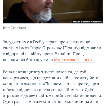
ВІДЕОУРОКИ «ELIFBE»
Русский
СВІДЧЕННЯ ОКУПАЦІЇ
Qırımtatar
УКРАЇНСЬКА ПРОБЛЕМА КРИМУ
Ігор Стрєлков
ДОЛУЧАЙСЯ!
ІНФОГРАФІКА
Засудженому в Росії у справі про «заклики до
екстремізму» Ігорю Стрєлкову (Гіркіну) відмовили
Усі сайти RFE/RL
у відправці на війну проти України. Про це
повідомила його дружина
Мирослава Регінська
.
Вона навела цитату з листа чоловіка, де той
поскаржився, що представник військкомату його
«старанно оминає»: «Повідомляється про те, що я
нібито «підписав контракт» на війну. <…> Двічі
отримав відмову навіть у прийнятті від мене заяви.
Один раз – із мотивуванням «полковники нам не