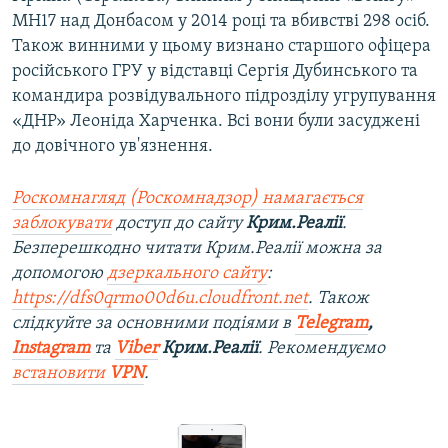
MH17 над Донбасом у 2014 році та вбивстві 298 осіб.
Також винними у цьому визнано старшого офіцера
російського ГРУ у відставці Сергія Дубинського та
командира розвідувального підрозділу угрупування
«ДНР» Леоніда Харченка. Всі вони були засуджені
до довічного ув'язнення.
Роскомнагляд (Роскомнадзор) намагається
заблокувати
доступ до сайту
Крим.Реалії
.
Безперешкодно читати Крим.Реалії можна за
допомогою
дзеркального сайту
:
https://dfs0qrmo00d6u.cloudfront.net
. Також
слідкуйте за основними подіями в
Telegram
,
Instagram
та
Viber
Крим.Реалії
. Рекомендуємо
встановити
VPN
.