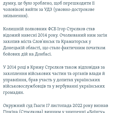
думку, це було зроблено, щоб перешкодити її
чоловікові вийти за УДЗ (умовно-дострокове
звільнення).
Колишній полковник ФСБ Ігор Стрєлков став
відомий навесні 2014 року. Очолюваний ним загін
захопив міста Слов'янськ та Краматорськ у
Донецькій області, що стало фактичним початком
бойових дій на Донбасі.
У 2014 році в Криму Стрєлков також відповідав за
захоплення військових частин та органів влади й
управління, брав участь у допитах українських
військовослужбовців та у вербуванні українських
громадян.
Окружний суд Гааги 17 листопада 2022 року визнав
Гіркіна (Стрєлкова) винним у знищенні «Боїнгу»