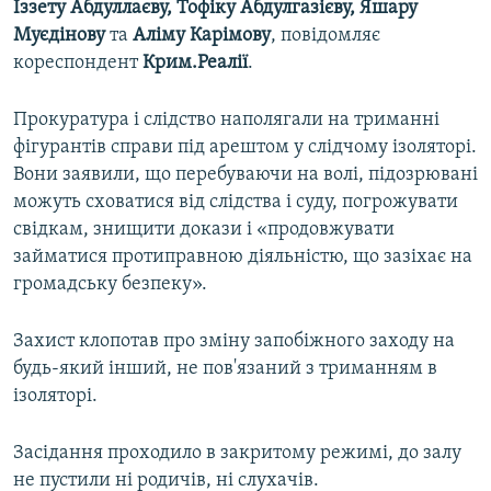
Іззету Абдуллаєву, Тофіку Абдулгазієву, Яшару
ВІДЕОУРОКИ «ELIFBE»
Муєдінову
та
Аліму Карімову
, повідомляє
Русский
СВІДЧЕННЯ ОКУПАЦІЇ
кореспондент
Крим.Реалії
.
Qırımtatar
УКРАЇНСЬКА ПРОБЛЕМА КРИМУ
Прокуратура і слідство наполягали на триманні
ДОЛУЧАЙСЯ!
ІНФОГРАФІКА
фігурантів справи під арештом у слідчому ізоляторі.
Вони заявили, що перебуваючи на волі, підозрювані
можуть сховатися від слідства і суду, погрожувати
свідкам, знищити докази і «продовжувати
Усі сайти RFE/RL
займатися протиправною діяльністю, що зазіхає на
громадську безпеку».
Захист клопотав про зміну запобіжного заходу на
будь-який інший, не пов'язаний з триманням в
ізоляторі.
Засідання проходило в закритому режимі, до залу
не пустили ні родичів, ні слухачів.