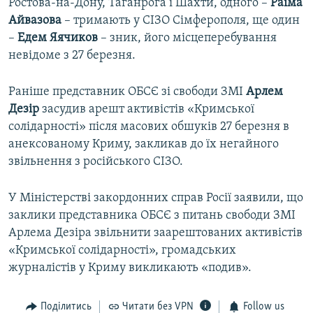
Ростова-на-Дону, Таганрога і Шахти, одного –
Раїма
Айвазова
– тримають у СІЗО Сімферополя, ще один
–
Едем Яячиков
– зник, його місцеперебування
невідоме з 27 березня.
Раніше представник ОБСЄ зі свободи ЗМІ
Арлем
Дезір
засудив арешт активістів «Кримської
солідарності» після масових обшуків 27 березня в
анексованому Криму, закликав до їх негайного
звільнення з російського СІЗО.
У Міністерстві закордонних справ Росії заявили, що
заклики представника ОБСЄ з питань свободи ЗМІ
Арлема Дезіра звільнити заарештованих активістів
«Кримської солідарності», громадських
журналістів у Криму викликають «подив».
Поділитись
Читати без VPN
Follow us