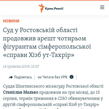
Доступність
посилання
Перейти
НОВИНИ
до
НОВИНИ
Суд у Ростовській області
основного
ВОДА.КРИМ
матеріалу
продовжив арешт чотирьом
ВІДЕО ТА ФОТО
Перейти
фігурантам сімферопольської
до
ПОЛІТИКА
«справи Хізб ут-Тахрір»
основної
БЛОГИ
навігації
14 травень 2019, 15:27
Перейти
ПОГЛЯД
до
Поділитись
Читати без VPN
ІНТЕРВ'Ю
пошуку
Суддя Шахтинського міськсуду Ростовської області
ВСЕ ЗА ДЕНЬ
Станіслав Малько
продовжив на три місяці, до 15
СПЕЦПРОЕКТИ
серпня, термін тримання в СІЗО обвинуваченим у
другій сімферопольській «справі Хізб ут-Тахрір»
ЯК ОБІЙТИ БЛОКУВАННЯ
ДЕПОРТАЦІЯ