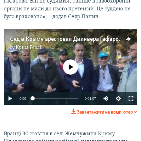
Гафарова. Він не судимий, раніше правоохоронні
органи не мали до нього претензій. Це суддею не
було враховано», – додав Сеяр Панич.
Суд в Крыму арестовал Дилявера Гафарова (видео)
by
Крим.Реалії
No media source currently available
0:00
0:01:07
Завантажити на комп'ютер
​Вранці 30 жовтня в селі Жемчужина Криму