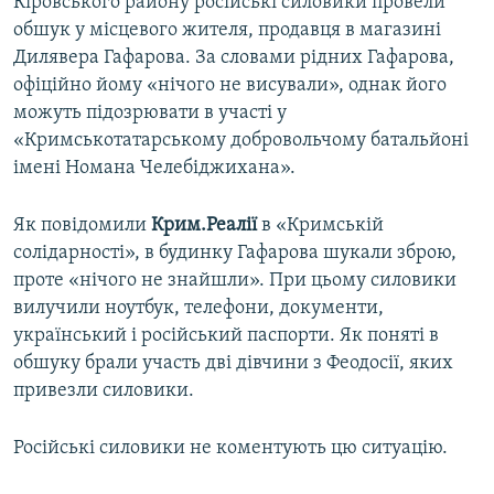
Кіровського району російські силовики провели
обшук у місцевого жителя, продавця в магазині
Дилявера Гафарова. За словами рідних Гафарова,
офіційно йому «нічого не висували», однак його
можуть підозрювати в участі у
«Кримськотатарському добровольчому батальйоні
імені Номана Челебіджихана».
Як повідомили
Крим.Реалії
в «Кримській
солідарності», в будинку Гафарова шукали зброю,
проте «нічого не знайшли». При цьому силовики
вилучили ноутбук, телефони, документи,
український і російський паспорти. Як поняті в
обшуку брали участь дві дівчини з Феодосії, яких
привезли силовики.
Російські силовики не коментують цю ситуацію.