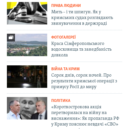
ПРАВА ЛЮДИНИ
Мить – і ти шпигун. Як у
кримських судах розглядають
звинувачення в держзраді
ФОТОГАЛЕРЕЇ
Краса Сімферопольського
водосховища та занедбаність
довкола
ВІЙНА ТА КРИМ
Сорок днів, сорок ночей. Про
результати кримської операції з
примусу Росії до миру
ПОЛІТИКА
«Короткострокова акція
перетворилася на війну на
виснаження»: Як пропаганда РФ
у Криму пояснює невдачі «СВО»