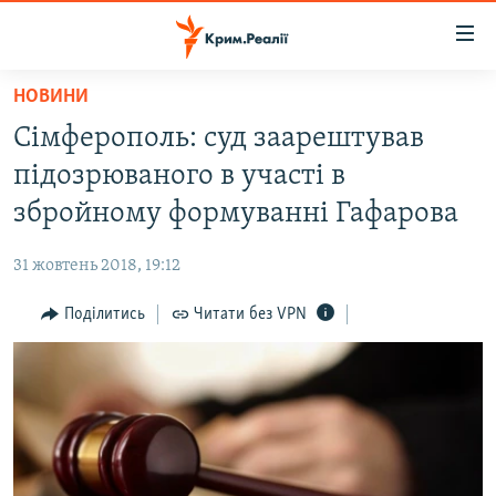
Доступність
посилання
Перейти
НОВИНИ
до
НОВИНИ
Сімферополь: суд заарештував
основного
ВОДА.КРИМ
матеріалу
підозрюваного в участі в
ВІДЕО ТА ФОТО
Перейти
збройному формуванні Гафарова
до
ПОЛІТИКА
основної
31 жовтень 2018, 19:12
БЛОГИ
навігації
Перейти
Поділитись
Читати без VPN
ПОГЛЯД
до
ІНТЕРВ'Ю
пошуку
ВСЕ ЗА ДЕНЬ
СПЕЦПРОЕКТИ
ЯК ОБІЙТИ БЛОКУВАННЯ
ДЕПОРТАЦІЯ