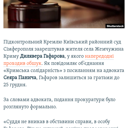
ВІДЕОУРОКИ «ELIFBE»
Русский
СВІДЧЕННЯ ОКУПАЦІЇ
Qırımtatar
УКРАЇНСЬКА ПРОБЛЕМА КРИМУ
ДОЛУЧАЙСЯ!
ІНФОГРАФІКА
Підконтрольний Кремлю Київський районний суд
Сімферополя заарештував жителя села Жемчужина
Криму
Дилявера Гафарова
, у якого
напередодні
Усі сайти RFE/RL
проходив обшук
. Як повідомляє об'єднання
«Кримська солідарність» з посиланням на адвоката
Сеяра Панича
, Гафаров залишиться за гратами до
25 грудня.
За словами адвоката, подання прокуратури було
розглянуто формально.
«Суддя не вникав в обставини справи, в особу