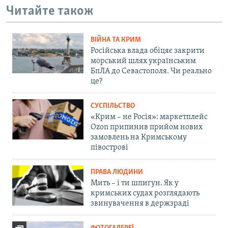
Читайте також
ВІЙНА ТА КРИМ
Російська влада обіцяє закрити
морський шлях українським
БпЛА до Севастополя. Чи реально
це?
СУСПІЛЬСТВО
«Крим – не Росія»: маркетплейс
Ozon припинив прийом нових
замовлень на Кримському
півострові
ПРАВА ЛЮДИНИ
Мить – і ти шпигун. Як у
кримських судах розглядають
звинувачення в держзраді