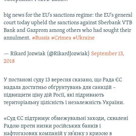
big news for the EU's sanctions regime: the EU's general
court today upheld the sanctions against Sberbank VTB
Bank and Gazprom among others who had sought their
annulment.
#Russia
#Crimea
#Ukraine
— Rikard Jozwiak (@RikardJozwiak)
September 13,
2018
У постанові суду 13 вересня сказано, що Рада ЄС
надала достатньо обґрунтувань для санкцій –
підвищити ціну дій Росії, які підривають
територіальну цілісність і незалежність України.
«Суд ЄС підтримує обмежувальні заходи, схвалені
Радою проти низки російських банків і
нафтогазових компаній у зв’язку з кризою в