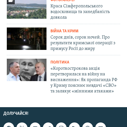
ФОТОГАЛЕРЕЇ
Краса Сімферопольського
водосховища та занедбаність
довкола
ВІЙНА ТА КРИМ
Сорок днів, сорок ночей. Про
результати кримської операції з
примусу Росії до миру
ПОЛІТИКА
«Короткострокова акція
перетворилася на війну на
виснаження»: Як пропаганда РФ
у Криму пояснює невдачі «СВО»
та залякує «мінними атаками»
ДОЛУЧАЙСЯ!