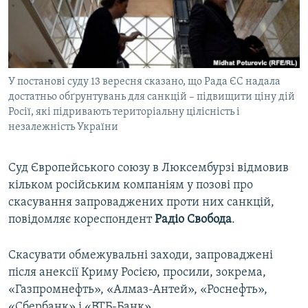
ВІДЕОУРОКИ «ELIFBE»
Русский
СВІДЧЕННЯ ОКУПАЦІЇ
Qırımtatar
УКРАЇНСЬКА ПРОБЛЕМА КРИМУ
У постанові суду 13 вересня сказано, що Рада ЄС надала
ДОЛУЧАЙСЯ!
ІНФОГРАФІКА
достатньо обґрунтувань для санкцій – підвищити ціну дій
Росії, які підривають територіальну цілісність і
незалежність України
Усі сайти RFE/RL
Суд Європейського союзу в Люксембурзі відмовив
кільком російським компаніям у позові про
скасування запроваджених проти них санкцій,
повідомляє кореспондент
Радіо Свобода
.
Скасувати обмежувальні заходи, запроваджені
після анексії Криму Росією, просили, зокрема,
«Газпромнефть», «Алмаз-Антей», «Роснефть»,
«Сбербанк» і «ВТБ-Банк».