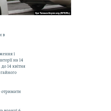
и в
ження і
торії на 14
 до 14 квітня
егайного
б отримати
ла вранці 6