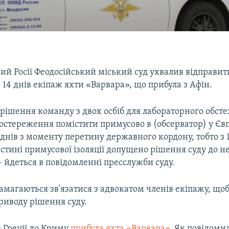
й Росії Феодосійський міський суд ухвалив відправит
 14 днів екіпаж яхти «Варвара», що прибула з Афін.
рішення команду з двох осбіб для лабораторного обсте
стереження помістити примусово в (обсерватор) у Євпа
нів з моменту перетину державного кордону, тобто з 1
стині примусової ізоляції допущено рішення суду до н
 йдеться в повідомленні пресслужби суду.
амагаються зв'язатися з адвокатом членів екіпажу, що
риводу рішення суду.
 Греції до Криму
прибула яхта «Варвара»
. Як повідоми