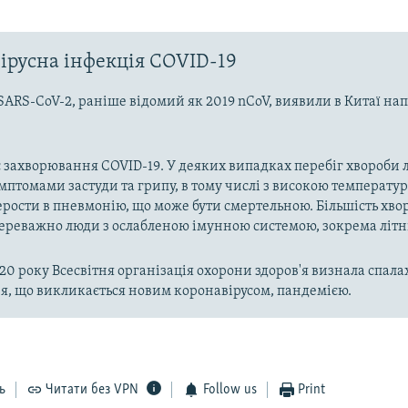
ірусна інфекція COVID-19
SARS-CoV-2, раніше відомий як 2019 nCoV, виявили в Китаї на
 захворювання COVID-19. У деяких випадках перебіг хвороби л
имптомами застуди та грипу, в тому числі з високою температу
рости в пневмонію, що може бути смертельною. Більшість хво
реважно люди з ослабленою імунною системою, зокрема літн
020 року Всесвітня організація охорони здоров'я визнала спала
, що викликається новим коронавірусом, пандемією.
ь
Читати без VPN
Follow us
Print