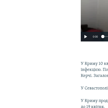
0:00
У Криму 10 к
інфекцією. По
Керчі. Загало
У Севастополі
У Криму продо
до 19 квітня.