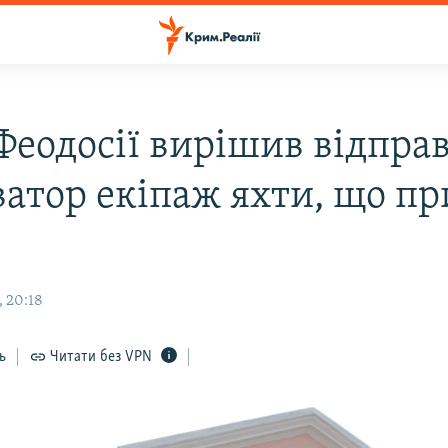
 Феодосії вирішив відпра
ватор екіпаж яхти, що пр
н
, 20:18
ь
Читати без VPN