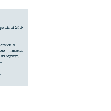
прикінці 2019
егкий, в
рою і кашлем.
рих одужує;
і.
х