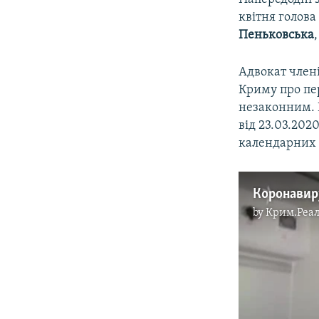
квітня голова
Пеньковська
Адвокат член
Криму про пе
незаконним. 
від 23.03.202
календарних д
by
Крим.Реал