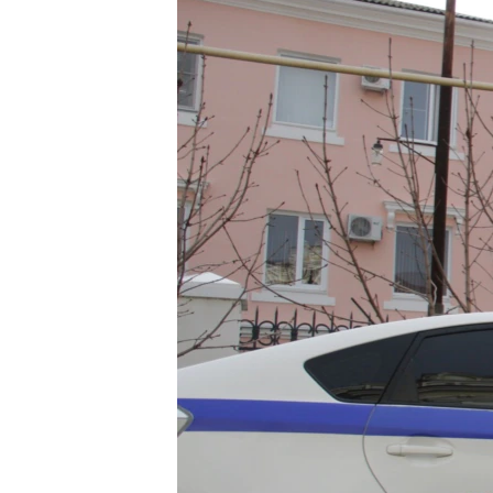
ВІДЕОУРОКИ «ELIFBE»
СВІДЧЕННЯ ОКУПАЦІЇ
УКРАЇНСЬКА ПРОБЛЕМА КРИМУ
ІНФОГРАФІКА