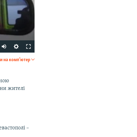
Auto
270p
и на комп'ютер
SHARE
360p
404p
сною
они жителі
1080p
px
width
евастополі –