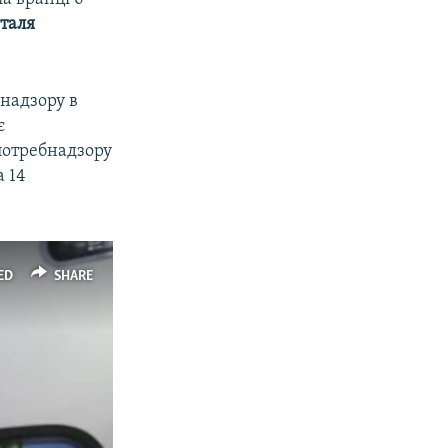
таля
надзору в
є
спотребнадзору
а 14
ED
SHARE