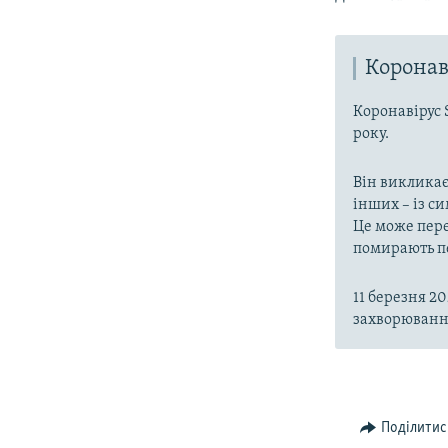
Коронав
Коронавірус 
року.
Він викликає
інших – із с
Це може пере
помирають пе
11 березня 2
захворювання
Поділитис