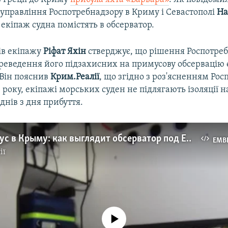
 управління Роспотребнадзору в Криму і Севастополі
На
, екіпаж судна помістять в обсерватор.
ів екіпажу
Ріфат Яхін
стверджує, що рішення Роспотреб
реведення його підзахисних на примусову обсервацію 
Він пояснив
Крим.Реалії
, що згідно з роз'ясненням Ро
0 року, екіпажі морських суден не підлягають ізоляції н
нів з дня прибуття.
Коронавирус в Крыму: как выглядит обсерватор под Евпаторией (видео)
EMB
ії
No media source currently available