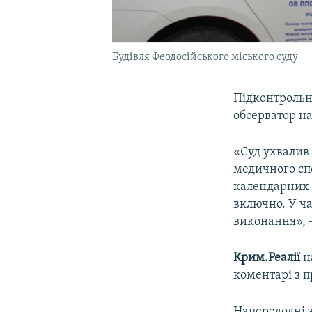
Будівля Феодосійського міського суду
Підконтрольни
обсерватор на
«Суд ухвалив 
медичного спо
календарних д
включно. У ча
виконання», –
Крим.Реалії
н
коментарі з п
Напередодні з