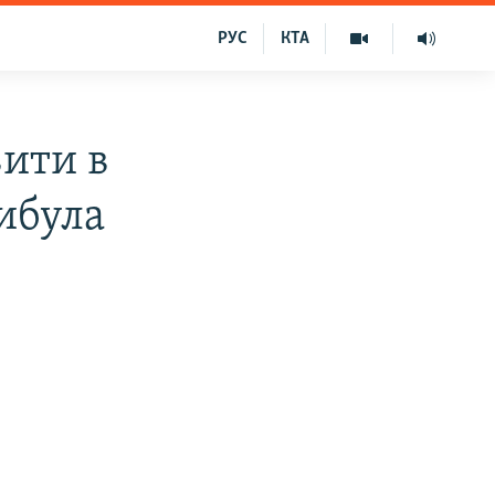
РУС
КТА
вити в
ибула