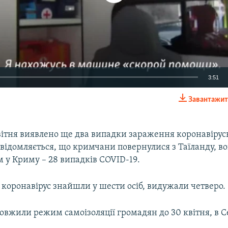
3:51
Завантажит
EMBED
вітня виявлено ще два випадки зараження коронавіру
відомляється, що кримчани повернулися з Таїланду, в
м у Криму – 28 випадків COVID-19.
Auto
270p
360p
404p
 коронавірус знайшли у шести осіб, видужали четверо.
1080p
вжили режим самоізоляції громадян до 30 квітня, в С