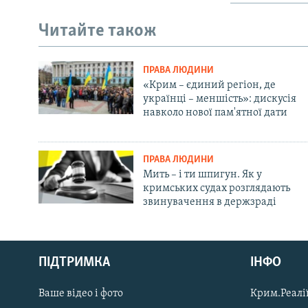
Читайте також
ПРАВА ЛЮДИНИ
«Крим – єдиний регіон, де
українці – меншість»: дискусія
навколо нової пам'ятної дати
ПРАВА ЛЮДИНИ
Мить – і ти шпигун. Як у
кримських судах розглядають
звинувачення в держзраді
Русский
ПІДТРИМКА
ІНФО
Qırımtatar
Ваше відео і фото
Крим.Реалії
ДОЛУЧАЙСЯ!