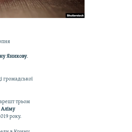
рпня
ну Яникову
.
ці громадської
 арешт трьом
–
Аліму
019 року.
овели в Криму