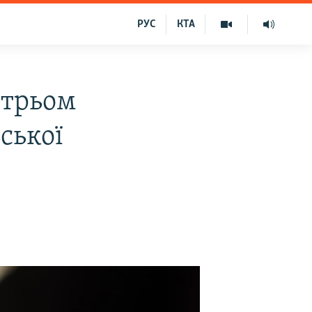
РУС
КТА
 трьом
ської