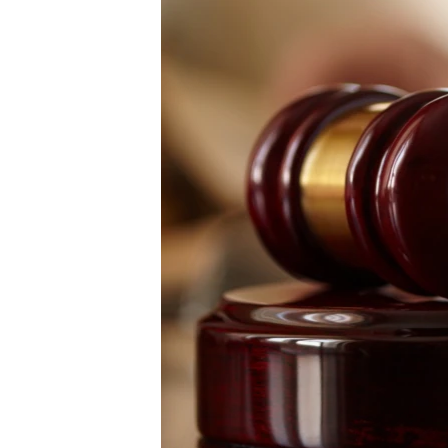
ВІДЕОУРОКИ «ELIFBE»
СВІДЧЕННЯ ОКУПАЦІЇ
УКРАЇНСЬКА ПРОБЛЕМА КРИМУ
ІНФОГРАФІКА