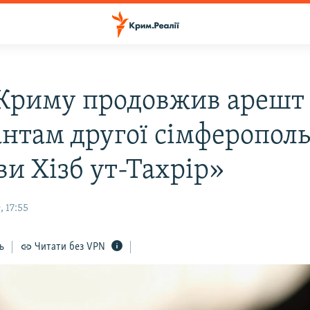
 Криму продовжив арешт
антам другої сімферополь
ви Хізб ут-Тахрір»
 17:55
ь
Читати без VPN