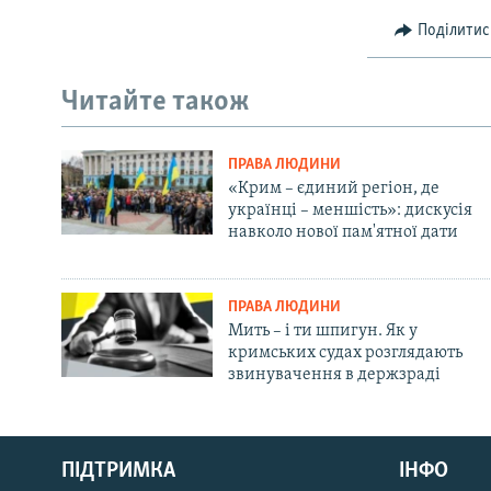
Поділитис
Читайте також
ПРАВА ЛЮДИНИ
«Крим – єдиний регіон, де
українці – меншість»: дискусія
навколо нової пам'ятної дати
ПРАВА ЛЮДИНИ
Мить – і ти шпигун. Як у
кримських судах розглядають
звинувачення в держзраді
Русский
ПІДТРИМКА
ІНФО
Qırımtatar