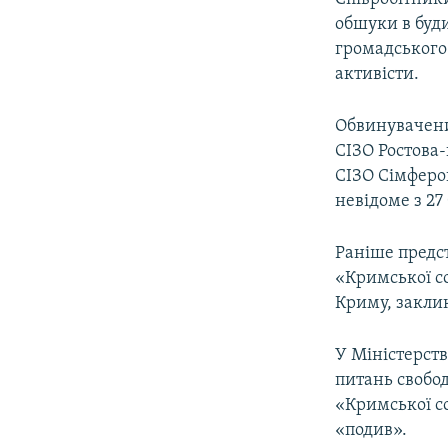
обшуки в буди
громадського
активісти.
Обвинуваченим
СІЗО Ростова-
СІЗО Сімферо
невідоме з 27
Раніше предс
«Кримської со
Криму, заклик
У Міністерств
питань свобо
«Кримської с
«подив».