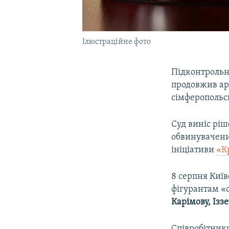
Ілюстраційне фото
Підконтрольн
продовжив ар
сімферопольс
Суд виніс рі
обвинуваченим
ініціативи
«К
8 серпня Киї
фігурантам «с
Карімову, Ізз
Співробітники