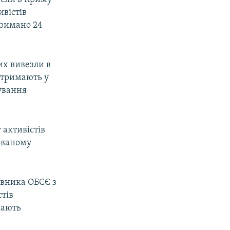
ивістів
тримано 24
их вивезли в
 тримають у
ування
 активістів
сованому
авника ОБСЄ з
тів
кають