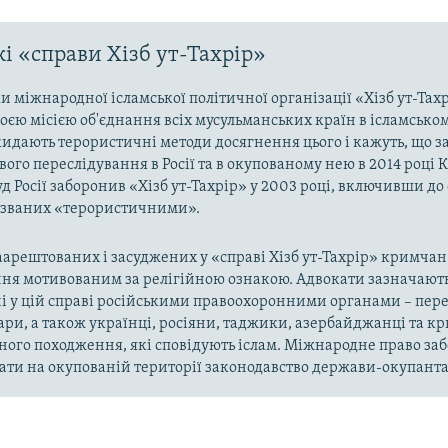
і «справи Хізб ут-Тахрір»
 міжнародної ісламської політичної організації «Хізб ут-Тах
оєю місією об'єднання всіх мусульманських країн в ісламськом
кидають терористичні методи досягнення цього і кажуть, що з
ого переслідування в Росії та в окупованому нею в 2014 році 
д Росії заборонив «Хізб ут-Тахрір» у 2003 році, включивши до
названих «терористичними».
арештованих і засуджених у «справі Хізб ут-Тахрір» кримчан
ня мотивованим за релігійною ознакою. Адвокати зазначають
і у цій справі російськими правоохоронними органами – пер
ари, а також українці, росіяни, таджики, азербайджанці та 
ного походження, які сповідують іслам. Міжнародне право за
ти на окупованій території законодавство держави-окупанта