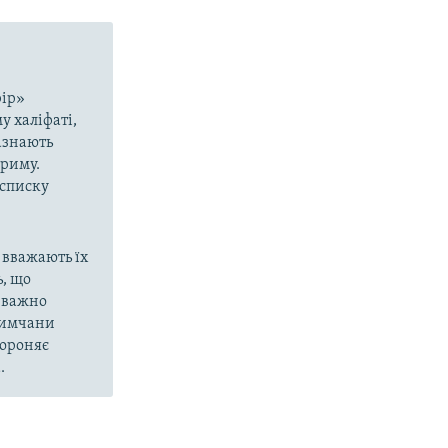
рір»
у халіфаті,
азнають
Криму.
 списку
 вважають їх
, що
еважно
кримчани
бороняє
.