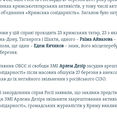
нках кримськотатарських активістів, у тому числі акт
 об'єднання «Кримська солідарність». Загалом було за
и у цій справі проходять 25 кримських татар, 23 з як
на-Дону, Таганрога і Шахти, одного –
Раїма Айвазова
–
поля, ще один –
Едем Яячиков
– зник, його місцепереб
 березня.
тавник ОБСЄ зі свободи ЗМІ
Арлем Дезір
засудив арешт
лідарності» після масових обшуків 27 березня в анек
ав до їх негайного звільнення з російського СІЗО.
і закордонних справ Росії заявили, що заклики предст
ди ЗМІ Арлема Дезіра звільнити заарештованих активіс
олідарності», громадських журналістів у Криму викли