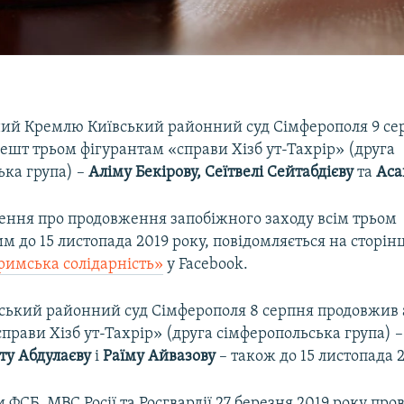
ий Кремлю Київський районний суд Сімферополя 9 се
ешт трьом фігурантам «справи Хізб ут-Тахрір» (друга
ька група) –
Аліму Бекірову, Сеїтвелі Сейтабдієву
та
Аса
шення про продовження запобіжного заходу всім трьом
 до 15 листопада 2019 року, повідомляється на сторін
римська солідарність»
у Facebook.
вський районний суд Сімферополя 8 серпня продовжив
прави Хізб ут-Тахрір» (друга сімферопольська група) 
ету Абдулаєву
і
Раїму Айвазову
– також до 15 листопада 2
 ФСБ, МВС Росії та Росгвардії 27 березня 2019 року пр