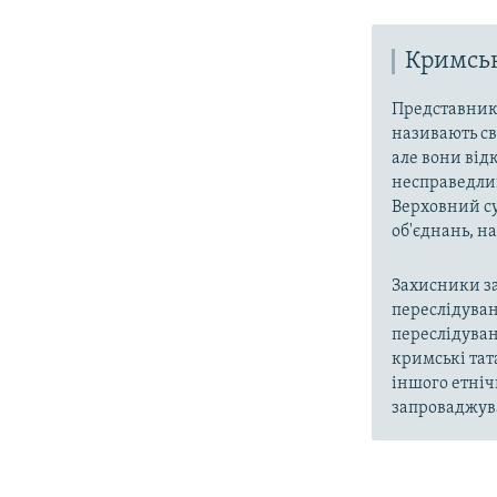
Кримськ
Представники
називають св
але вони від
несправедлив
Верховний су
об'єднань, 
Захисники за
переслідуван
переслідуван
кримські тат
іншого етніч
запроваджува