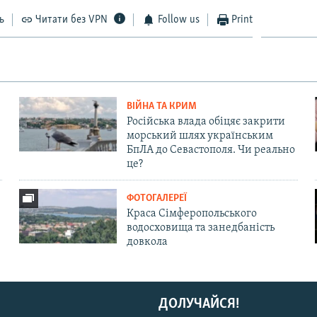
ь
Читати без VPN
Follow us
Print
ВІЙНА ТА КРИМ
Російська влада обіцяє закрити
морський шлях українським
БпЛА до Севастополя. Чи реально
це?
ФОТОГАЛЕРЕЇ
Краса Сімферопольського
водосховища та занедбаність
довкола
ДОЛУЧАЙСЯ!