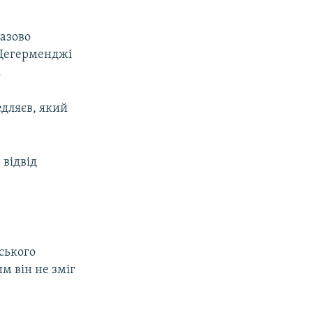
разово
т Дегерменджі
.
едляєв, який
 відвід
ського
м він не зміг