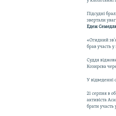
у клопотанні 
Підсудні брал
звертали уваг
Едем Семедл
«Огидний зв'я
брав участь у 
Суддя відмови
Козирєва чер
У відведенні 
21 серпня в 
активіста Аса
брати участь у