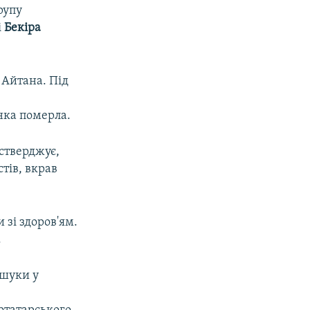
рупу
і
Бекіра
 Айтана. Під
нка померла.
стверджує,
тів, вкрав
 зі здоров'ям.
.
бшуки у