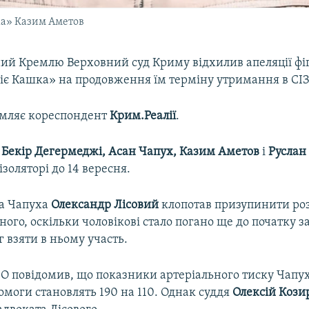
ка» Казим Аметов
ий Кремлю Верховний суд Криму відхилив апеляції фі
іє Кашка» на продовження їм терміну утримання в СІЗ
омляє кореспондент
Крим.Реалії
.
м
Бекір Дегермеджі, Асан Чапух, Казим Аметов
і
Руслан
ізоляторі до 14 вересня.
а Чапуха
Олександр Лісовий
клопотав призупинити роз
ного, оскільки чоловікові стало погано ще до початку за
г взяти в ньому участь.
О повідомив, що показники артеріального тиску Чапуха
моги становлять 190 на 110. Однак суддя
Олексій Кози