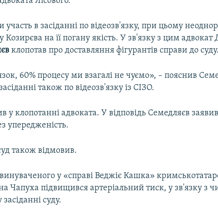
адвоката Лісового.
и участь в засіданні по відеозв'язку, при цьому неодно
у Козирєва на її погану якість. У зв'язку з цим адвока
яєв
клопотав про доставляння фігурантів справи до суду
зок, 60% процесу ми взагалі не чуємо», – пояснив Сем
засіданні також по відеозв'язку із СІЗО.
в у клопотанні адвоката. У відповідь Семедляєв заявив
ез упередженість.
суд також відмовив.
обвинуваченого у «справі Веджіє Кашка» кримськотатар
на Чапуха підвищився артеріальний тиск, у зв'язку з чи
 засіданні суду.