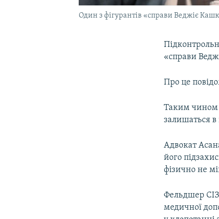
Один з фігурантів «справи Веджіє Каш
Підконтрольн
«справи Ведж
Про це повід
Таким чино
залишаться в 
Адвокат Асан
його підзахис
фізично не мі
Фельдшер СІЗ
медичної допо