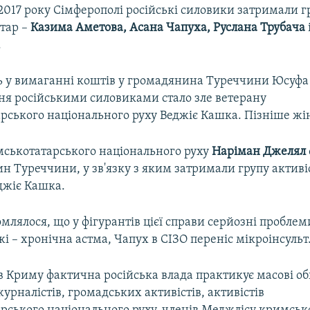
2017 року Сімферополі російські силовики затримали г
тар –
Казима Аметова, Асана Чапуха, Руслана Трубача
.
ь у вимаганні коштів у громадянина Туреччини Юсуфа
ня російськими силовиками стало зле ветерану
рського національного руху Веджіє Кашка. Пізніше жі
мськотатарського національного руху
Наріман Джелял
 Туреччини, у зв'язку з яким затримали групу активіс
еджіє Кашка.
млялося, що у фігурантів цієї справи серйозні проблеми
 – хронічна астма, Чапух в СІЗО переніс мікроінсульт
 в Криму фактична російська влада практикує масові о
рналістів, громадських активістів, активістів