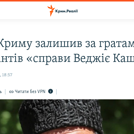
 Криму залишив за грата
антів «справи Веджіє Ка
 18:57
ь
Читати без VPN