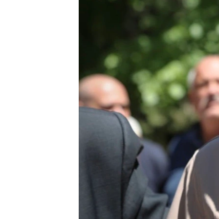
ВІДЕОУРОКИ «ELIFBE»
СВІДЧЕННЯ ОКУПАЦІЇ
УКРАЇНСЬКА ПРОБЛЕМА КРИМУ
ІНФОГРАФІКА