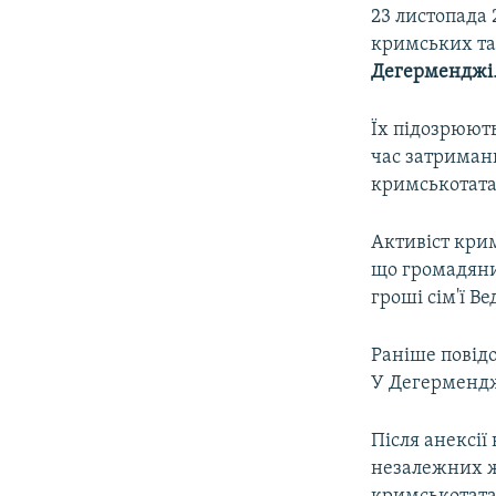
23 листопада 
кримських та
Дегерменджі
Їх підозрюют
час затриман
кримськотата
Активіст кри
що громадянин
гроші сім'ї В
Раніше повідо
У Дегерменджі
Після анексії
незалежних жу