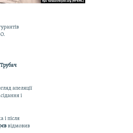
гурантів
О.
 Трубач
гляд апеляції
сідання і
 і після
рєв
відмовив