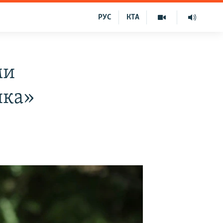
РУС
КТА
ми
шка»