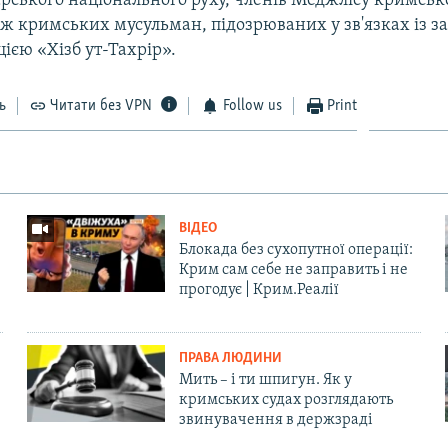
рського національного руху, членів Меджлісу кримськ
ож кримських мусульман, підозрюваних у зв'язках із 
цією «Хізб ут-Тахрір».
ь
Читати без VPN
Follow us
Print
ВІДЕО
Блокада без сухопутної операції:
Крим сам себе не заправить і не
прогодує | Крим.Реалії
ПРАВА ЛЮДИНИ
Мить – і ти шпигун. Як у
кримських судах розглядають
звинувачення в держзраді