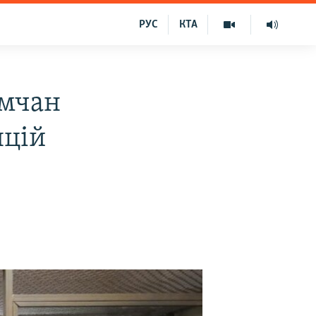
РУС
КТА
имчан
яцій