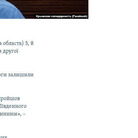
 область) 5, 8
в другої
арги залишили
 пройшов
Південного
чинним», –
них