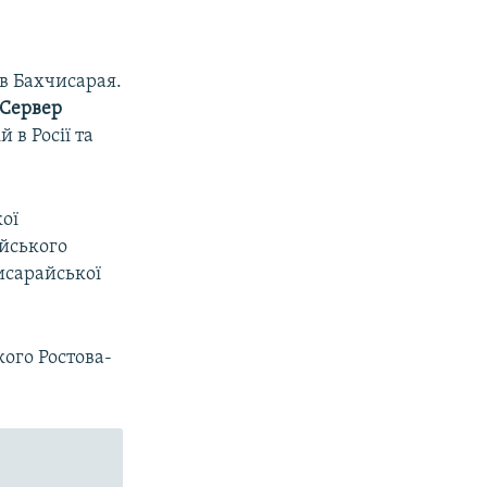
в Бахчисарая.
 Сервер
 в Росії та
ої
йського
исарайської
ого Ростова-