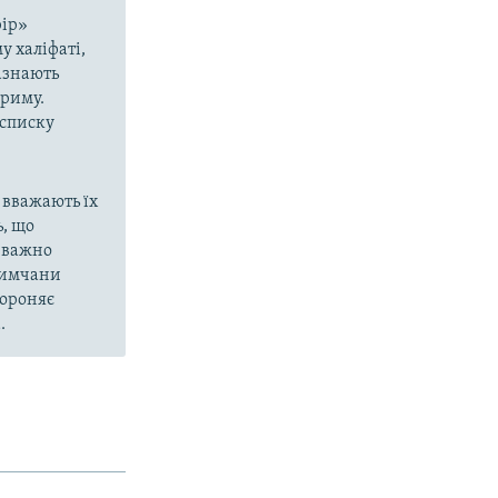
рір»
у халіфаті,
азнають
Криму.
 списку
 вважають їх
, що
еважно
кримчани
бороняє
.