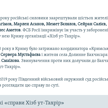
 року російські силовики заарештували шістьох жителі
гімов, Марлен Асанов, Мемет Бєлялов, Сейран Салієв,
рнес Аметов
. ФСБ Росії інкримінує їм участь у забороненій
нею Криму організації «Хізб ут-Тахрір».
18 року в Криму було затримано координатора «Кримськ
»
Сервера Мустафаєва
і жителя села Долинне Бахчисара
 Смаїлова
. Звинувачення проти них долучили до Бахч
ут-Тахрір».
2019 року Південний військовий окружний суд російськ
 розглядати цю справу по суті.
і «справи Хізб ут-Тахрір»