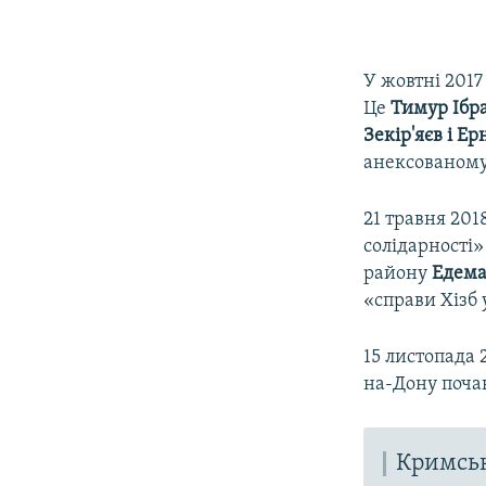
У жовтні 2017
Це
Тимур Ібра
Зекір'яєв і Е
анексованому 
21 травня 20
солідарності
району
Едема
«справи Хізб 
15 листопада 
на-Дону почав
Кримськ