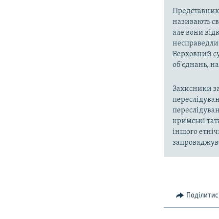
Представники
називають св
але вони від
несправедлив
Верховний су
об'єднань, 
Захисники за
переслідуван
переслідуван
кримські тат
іншого етніч
запроваджува
Поділитис