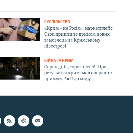
СУСПІЛЬСТВО
«Крим – не Росія»: маркетплейс
Ozon припинив прийом нових
замовлень на Кримському
півострові
ВІЙНА ТА КРИМ
Сорок днів, сорок ночей. Про
результати кримської операції з
примусу Росії до миру