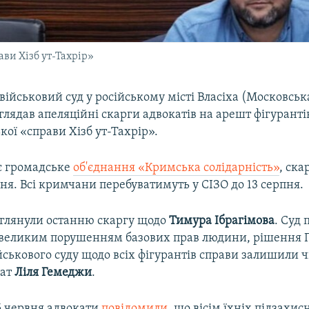
ви Хізб ут-Тахрір»
ійськовий суд у російському місті Власіха (Московська
зглядав апеляційні скарги адвокатів на арешт фігуранті
ої «справи Хізб ут-Тахрір».
є громадське
об'єднання «Кримська солідарність»
, ск
ня. Всі кримчани перебуватимуть у СІЗО до 13 серпня.
зглянули останню скаргу щодо
Тимура Ібрагімова
. Суд
 великим порушенням базових прав людини, рішення 
йськового суду щодо всіх фігурантів справи залишили 
кат
Ліля Гемеджи
.
5 червня адвокати
повідомили
, що вісім їхніх підзахис