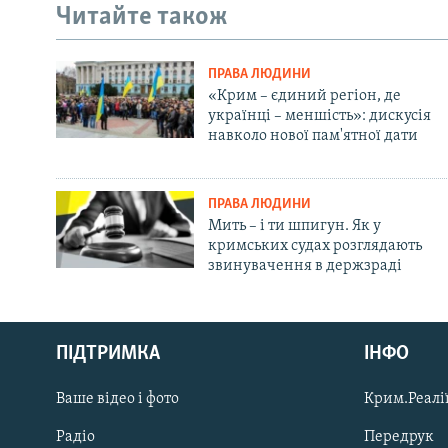
Читайте також
ПРАВА ЛЮДИНИ
«Крим – єдиний регіон, де
українці – меншість»: дискусія
навколо нової пам'ятної дати
ПРАВА ЛЮДИНИ
Мить – і ти шпигун. Як у
кримських судах розглядають
звинувачення в держзраді
Русский
ПІДТРИМКА
ІНФО
Qırımtatar
Ваше відео і фото
Крим.Реалії
ДОЛУЧАЙСЯ!
Радіо
Передрук