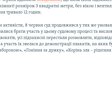
кімнаті розміром 3 квадратні метри, без вікон і вентил
ня тривало 12 годин.
 активісти, 8 червня суд продовжився у тих же умовах
илися брати участь у цьому судовому процесі та висло
вокатів, усі підзахисні перестали розмовляти, відповід
 а участь їх звелася до демонстрації плакатів, на яких 
абороною», «Гоніння за думку», «Корінь зла – рішення