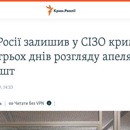
 Росії залишив у СІЗО кр
трьох днів розгляду апел
ешт
, 14:23
ь
Читати без VPN