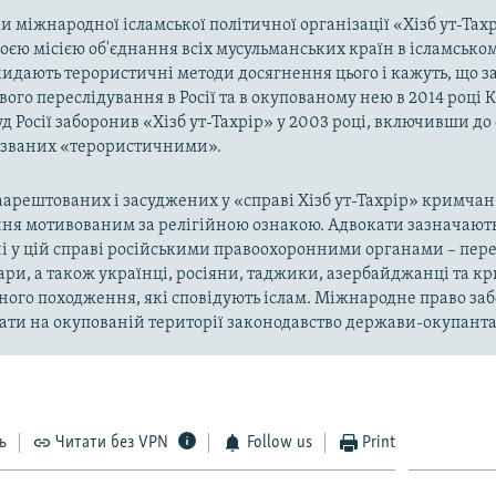
 міжнародної ісламської політичної організації «Хізб ут-Тах
оєю місією об'єднання всіх мусульманських країн в ісламськом
кидають терористичні методи досягнення цього і кажуть, що з
ого переслідування в Росії та в окупованому нею в 2014 році 
д Росії заборонив «Хізб ут-Тахрір» у 2003 році, включивши до
названих «терористичними».
арештованих і засуджених у «справі Хізб ут-Тахрір» кримчан
ня мотивованим за релігійною ознакою. Адвокати зазначають
і у цій справі російськими правоохоронними органами – пер
ари, а також українці, росіяни, таджики, азербайджанці та 
ного походження, які сповідують іслам. Міжнародне право за
ти на окупованій території законодавство держави-окупанта
ь
Читати без VPN
Follow us
Print