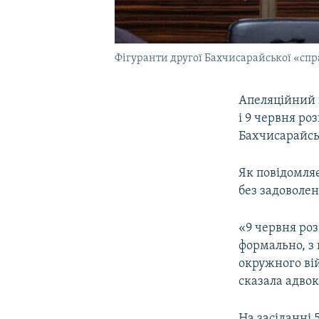
Фігуранти другої Бахчисарайської «спра
Апеляційний в
і 9 червня ро
Бахчисарайськ
Як повідомля
без задоволен
«9 червня ро
формально, з
окружного ві
сказала адво
На засіданні 