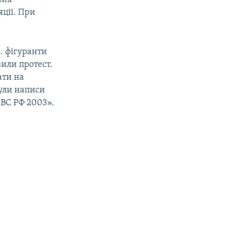
яції. При
. фігуранти
вили протест.
ати на
були написи
 ВС РФ 2003».