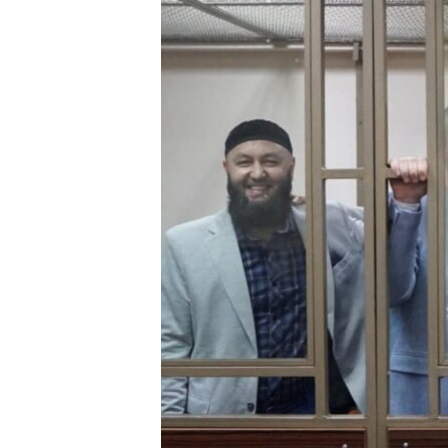
ВІДЕОУРОКИ «ELIFBE»
СВІДЧЕННЯ ОКУПАЦІЇ
УКРАЇНСЬКА ПРОБЛЕМА КРИМУ
ІНФОГРАФІКА