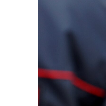
ВІДЕОУРОКИ «ELIFBE»
СВІДЧЕННЯ ОКУПАЦІЇ
УКРАЇНСЬКА ПРОБЛЕМА КРИМУ
ІНФОГРАФІКА