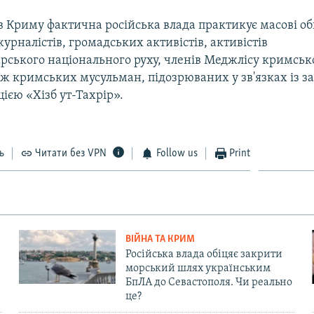
 в Криму фактична російська влада практикує масові о
рналістів, громадських активістів, активістів
рського національного руху, членів Меджлісу кримськ
ож кримських мусульман, підозрюваних у зв'язках із 
цією «Хізб ут-Тахрір».
ь
Читати без VPN
Follow us
Print
ВІЙНА ТА КРИМ
Російська влада обіцяє закрити
морський шлях українським
БпЛА до Севастополя. Чи реально
це?