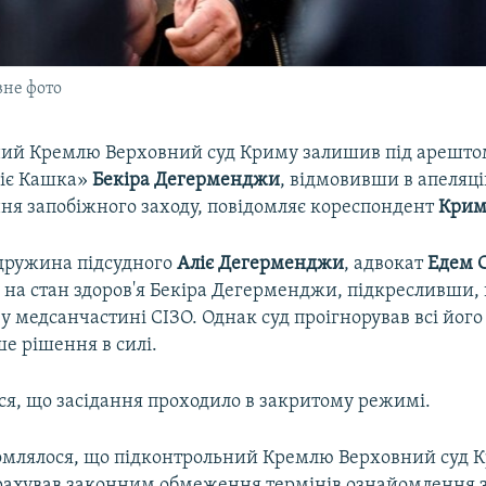
вне фото
ий Кремлю Верховний суд Криму залишив під арешто
жіє Кашка»
Бекіра Дегерменджи
, відмовивши в апеляці
ня запобіжного заходу, повідомляє кореспондент
Крим.
 дружина підсудного
Аліє Дегерменджи
, адвокат
Едем 
 на стан здоров'я Бекіра Дегерменджи, підкресливши,
 у медсанчастині СІЗО. Однак суд проігнорував всі його
е рішення в силі.
ся, що засідання проходило в закритому режимі.
омлялося, що підконтрольний Кремлю Верховний суд 
рахував законним обмеження термінів ознайомлення 