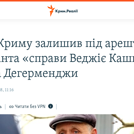
 Криму залишив під аре
анта «справи Веджіє Каш
а Дегерменджи
, 11:16
ь
Читати без VPN