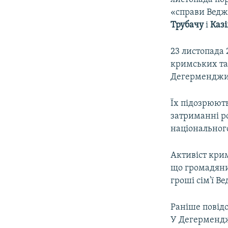
«справи Ведж
Трубачу
і
Казі
23 листопада 
кримських тат
Дегерменджи
Їх підозрюют
затриманні р
національног
Активіст кри
що громадянин
гроші сім'ї В
Раніше повідо
У Дегерменджи