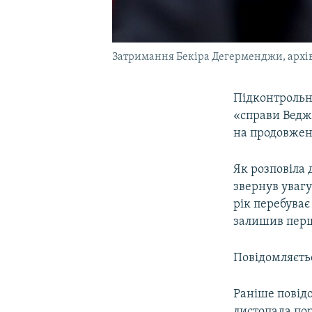
Затримання Бекіра Дегерменджи, архі
Підконтрольн
«справи Вед
на продовжен
Як розповіла
звернув увагу
рік перебуває
залишив перш
Повідомляєть
Раніше повід
листопада по