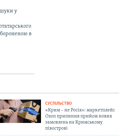
бшуки у
отатарського
забороненою в
СУСПІЛЬСТВО
«Крим – не Росія»: маркетплейс
Ozon припинив прийом нових
замовлень на Кримському
півострові