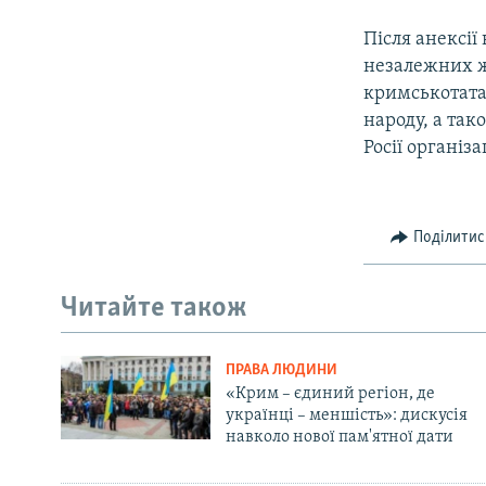
Після анексії
незалежних жу
кримськотата
народу, а так
Росії організа
Поділитис
Читайте також
ПРАВА ЛЮДИНИ
«Крим – єдиний регіон, де
українці – меншість»: дискусія
навколо нової пам'ятної дати