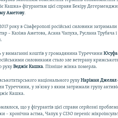
іє Кашка» фігурантам цієї справи Бекіру Дегерменджи
му Аметову
.
2017 року в Сімферополі російські силовики затримали
ар – Казіма Аметова, Асана Чапуха, Руслана Трубача і
.
ь у вимаганні коштів у громадянина Туреччини
Юсуфа
осійськими силовиками стало зле ветерану кримськот
о руху
Веджіє Кашка
. Пізніше жінка померла.
мськотатарського національного руху
Наріман Джелял
 Туреччини, у зв'язку з яким затримали групу активіс
еджіє Кашка.
млялося, що у фігурантів цієї справи серйозні проблеми
 – хронічна астма, Чапух у СІЗО переніс мікроінсульт