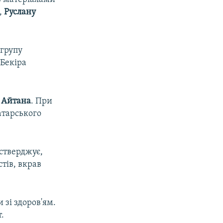
,
Руслану
 групу
 Бекіра
 Айтана
. При
атарського
стверджує,
тів, вкрав
 зі здоров'ям.
.