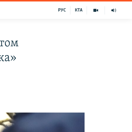
РУС
КТА
штом
ка»