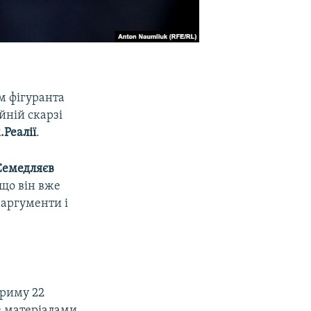
м фігуранта
йній скарзі
Реалії
.
Семедляєв
 що він вже
 аргументи і
Криму 22
з матеріалами