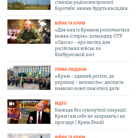
станцію радіоелектронної
боротьби: якими будуть наслідки
ВІЙНА ТА КРИМ
«Для них із Кримом розпочнеться
важка історія»: командир ОТУ
«Одеса» – про пастку для
російських військ на
Кінбурнській косі
ПРАВА ЛЮДИНИ
«Крим – єдиний регіон, де
українці – меншість»: дискусія
навколо нової пам'ятної дати
ВІДЕО
Блокада без сухопутної операції:
Крим сам себе не заправить і не
прогодує | Крим.Реалії
ВІЙНА ТА КРИМ