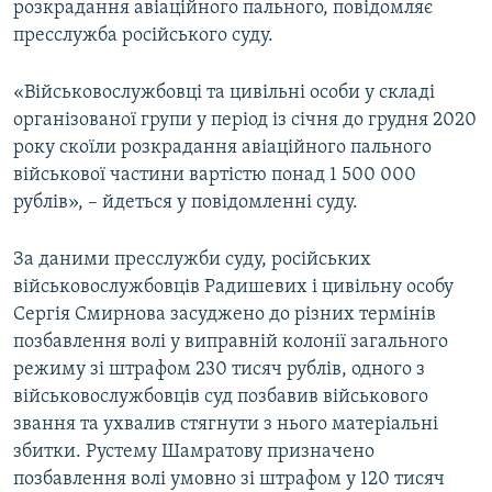
розкрадання авіаційного пального, повідомляє
ВІДЕОУРОКИ «ELIFBE»
пресслужба російського суду.
Русский
СВІДЧЕННЯ ОКУПАЦІЇ
Qırımtatar
«Військовослужбовці та цивільні особи у складі
УКРАЇНСЬКА ПРОБЛЕМА КРИМУ
організованої групи у період із січня до грудня 2020
ДОЛУЧАЙСЯ!
ІНФОГРАФІКА
року скоїли розкрадання авіаційного пального
військової частини вартістю понад 1 500 000
рублів», – йдеться у повідомленні суду.
Усі сайти RFE/RL
За даними пресслужби суду, російських
військовослужбовців Радишевих і цивільну особу
Сергія Смирнова засуджено до різних термінів
позбавлення волі у виправній колонії загального
режиму зі штрафом 230 тисяч рублів, одного з
військовослужбовців суд позбавив військового
звання та ухвалив стягнути з нього матеріальні
збитки. Рустему Шамратову призначено
позбавлення волі умовно зі штрафом у 120 тисяч