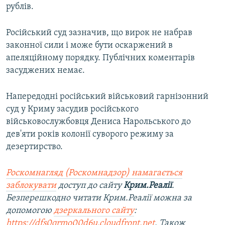
рублів.
Російський суд зазначив, що вирок не набрав
законної сили і може бути оскаржений в
апеляційному порядку. Публічних коментарів
засуджених немає.
Напередодні російський військовий гарнізонний
суд у Криму засудив російського
військовослужбовця Дениса Нарольського до
дев'яти років колонії суворого режиму за
дезертирство.
Роскомнагляд (Роскомнадзор) намагається
заблокувати
доступ до сайту
Крим.Реалії
.
Безперешкодно читати Крим.Реалії можна за
допомогою
дзеркального сайту
:
https://dfs0qrmo00d6u.cloudfront.net
. Також