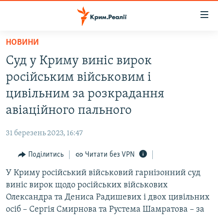
Доступність
посилання
Перейти
НОВИНИ
до
НОВИНИ
Суд у Криму виніс вирок
основного
ВОДА.КРИМ
матеріалу
російським військовим і
ВІДЕО ТА ФОТО
Перейти
цивільним за розкрадання
до
ПОЛІТИКА
авіаційного пального
основної
БЛОГИ
навігації
31 березень 2023, 16:47
Перейти
ПОГЛЯД
до
Поділитись
Читати без VPN
ІНТЕРВ'Ю
пошуку
У Криму російський військовий гарнізонний суд
ВСЕ ЗА ДЕНЬ
виніс вирок щодо російських військових
СПЕЦПРОЕКТИ
Олександра та Дениса Радишевих і двох цивільних
осіб – Сергія Смирнова та Рустема Шамратова – за
ЯК ОБІЙТИ БЛОКУВАННЯ
ДЕПОРТАЦІЯ