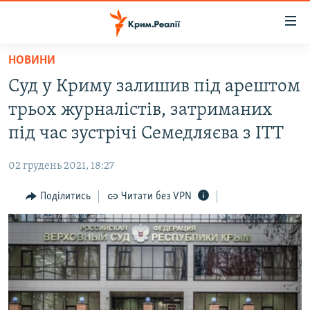
Доступність
посилання
Перейти
НОВИНИ
до
НОВИНИ
Суд у Криму залишив під арештом
основного
ВОДА.КРИМ
матеріалу
трьох журналістів, затриманих
ВІДЕО ТА ФОТО
Перейти
під час зустрічі Семедляєва з ІТТ
до
ПОЛІТИКА
основної
02 грудень 2021, 18:27
БЛОГИ
навігації
Перейти
Поділитись
Читати без VPN
ПОГЛЯД
до
ІНТЕРВ'Ю
пошуку
ВСЕ ЗА ДЕНЬ
СПЕЦПРОЕКТИ
ЯК ОБІЙТИ БЛОКУВАННЯ
ДЕПОРТАЦІЯ