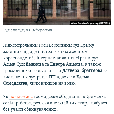
ВІДЕОУРОКИ «ELIFBE»
Русский
СВІДЧЕННЯ ОКУПАЦІЇ
Qırımtatar
УКРАЇНСЬКА ПРОБЛЕМА КРИМУ
Будівля суду в Сімферополі
ДОЛУЧАЙСЯ!
ІНФОГРАФІКА
Підконтрольний Росії Верховний суд Криму
залишив під адміністративним арештом
Усі сайти RFE/RL
кореспондентів інтернет-видання «Грани.ру»
Аліма Сулейманова
та
Енвера Алімова
, а також
громадянського журналіста
Длявера Ібрагімова
за
висвітлення зустрічі з ІТТ адвоката
Едема
Семедляєва
, який вийшов на волю.
Як
повідомляє
громадське об'єднання «Кримська
солідарність», розгляд апеляційних скарг відбувся
без участі обвинувачених.