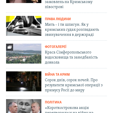
замовлень на Кримському
півострові
ПРАВА ЛЮДИНИ
Мить – і ти шпигун. Як у
кримських судах розглядають
звинувачення в держзраді
ФОТОГАЛЕРЕЇ
Краса Сімферопольського
водосховища та занедбаність
довкола
ВІЙНА ТА КРИМ
Сорок днів, сорок ночей. Про
результати кримської операції з
примусу Росії до миру
ПОЛІТИКА
«Короткострокова акція