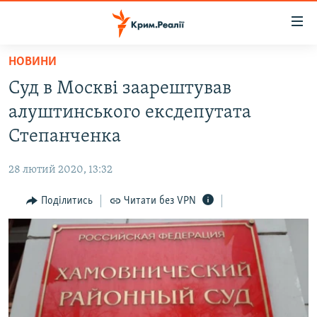
Доступність
посилання
Перейти
НОВИНИ
до
НОВИНИ
Суд в Москві заарештував
основного
ВОДА.КРИМ
матеріалу
алуштинського ексдепутата
ВІДЕО ТА ФОТО
Перейти
Степанченка
до
ПОЛІТИКА
основної
28 лютий 2020, 13:32
БЛОГИ
навігації
Перейти
Поділитись
Читати без VPN
ПОГЛЯД
до
ІНТЕРВ'Ю
пошуку
ВСЕ ЗА ДЕНЬ
СПЕЦПРОЕКТИ
ЯК ОБІЙТИ БЛОКУВАННЯ
ДЕПОРТАЦІЯ