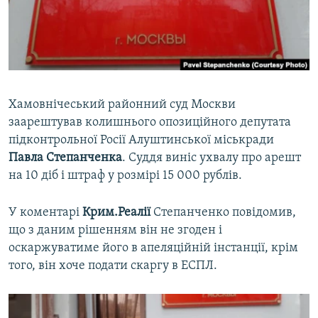
ВІДЕОУРОКИ «ELIFBE»
Русский
СВІДЧЕННЯ ОКУПАЦІЇ
Qırımtatar
УКРАЇНСЬКА ПРОБЛЕМА КРИМУ
ДОЛУЧАЙСЯ!
ІНФОГРАФІКА
Хамовнічеський районний суд Москви
заарештував колишнього опозиційного депутата
підконтрольної Росії Алуштинської міськради
Усі сайти RFE/RL
Павла Степанченка
. Суддя виніс ухвалу про арешт
на 10 діб і штраф у розмірі 15 000 рублів.
У коментарі
Крим.Реалії
Степанченко повідомив,
що з даним рішенням він не згоден і
оскаржуватиме його в апеляційній інстанції, крім
того, він хоче подати скаргу в ЕСПЛ.