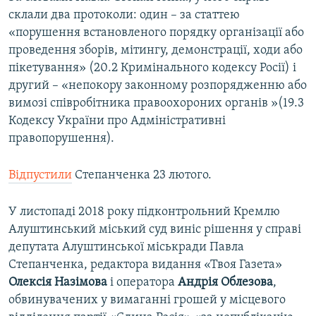
склали два протоколи: один – за статтею
«порушення встановленого порядку організації або
проведення зборів, мітингу, демонстрації, ходи або
пікетування» (20.2 Кримінального кодексу Росії) і
другий – «непокору законному розпорядженню або
вимозі співробітника правоохороних органів »(19.3
Кодексу України про Адміністративні
правопорушення).
Відпустили
Степанченка 23 лютого.
У листопаді 2018 року підконтрольний Кремлю
Алуштинський міський суд виніс рішення у справі
депутата Алуштинської міськради Павла
Степанченка, редактора видання «Твоя Газета»
Олексія Назімова
і оператора
Андрія Облезова
,
обвинувачених у вимаганні грошей у місцевого