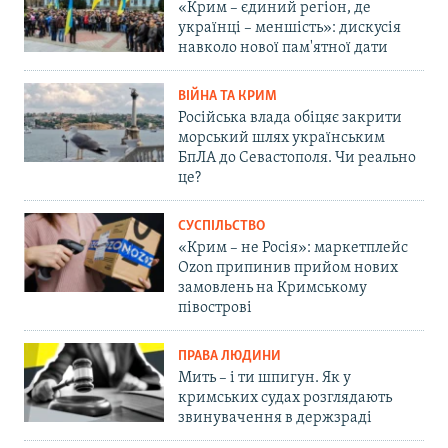
«Крим – єдиний регіон, де
українці – меншість»: дискусія
навколо нової пам'ятної дати
ВІЙНА ТА КРИМ
Російська влада обіцяє закрити
морський шлях українським
БпЛА до Севастополя. Чи реально
це?
СУСПІЛЬСТВО
«Крим – не Росія»: маркетплейс
Ozon припинив прийом нових
замовлень на Кримському
півострові
ПРАВА ЛЮДИНИ
Мить – і ти шпигун. Як у
кримських судах розглядають
звинувачення в держзраді