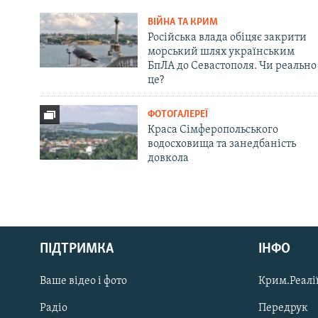
ВІЙНА ТА КРИМ
Російська влада обіцяє закрити
морський шлях українським
БпЛА до Севастополя. Чи реально
це?
ФОТОГАЛЕРЕЇ
Краса Сімферопольського
водосховища та занедбаність
довкола
Русский
ПІДТРИМКА
ІНФО
Qırımtatar
Ваше відео і фото
Крим.Реалії
ДОЛУЧАЙСЯ!
Радіо
Передрук