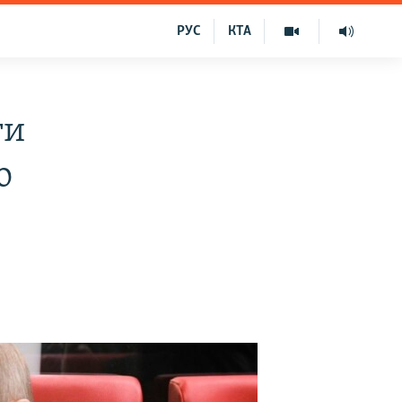
РУС
КТА
ти
о