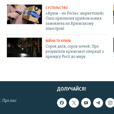
СУСПІЛЬСТВО
«Крим – не Росія»: маркетплейс
Ozon припинив прийом нових
замовлень на Кримському
півострові
ВІЙНА ТА КРИМ
Сорок днів, сорок ночей. Про
результати кримської операції з
примусу Росії до миру
ДОЛУЧАЙСЯ!
. Про нас