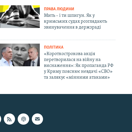
ПРАВА ЛЮДИНИ
Мить – і ти шпигун. Як у
кримських судах розглядають
звинувачення в держзраді
ПОЛІТИКА
«Короткострокова акція
перетворилася на війну на
виснаження»: Як пропаганда РФ
у Криму пояснює невдачі «СВО»
та залякує «мінними атаками»