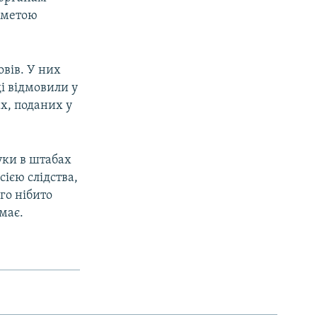
з метою
овів. У них
ді відмовили у
ах, поданих у
шуки в штабах
сією слідства,
го нібито
має.