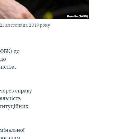
21 листопада 2019 року
(ФБК) до
 до
нства,
 через справу
яльність
ституційних
мінальної
 органам