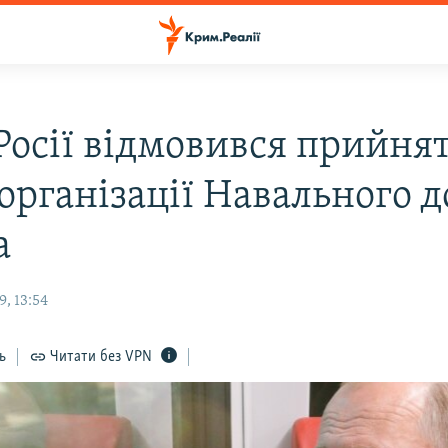
 Росії відмовився прийня
організації Навального д
а
, 13:54
ь
Читати без VPN