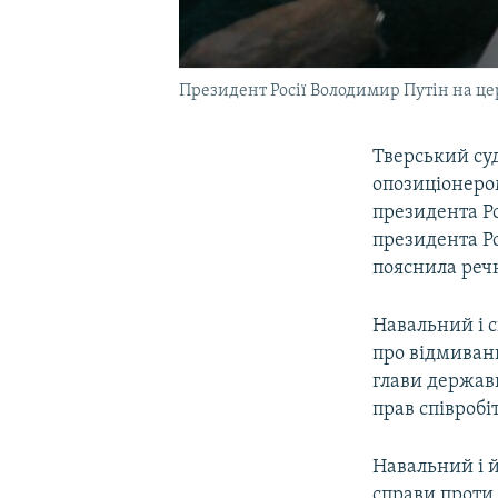
Президент Росії Володимир Путін на цер
Тверський су
опозиціонер
президента Р
президента Р
пояснила реч
Навальний і с
про відмиван
глави держав
прав співробі
Навальний і 
справи проти