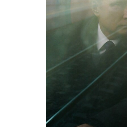
ВІДЕОУРОКИ «ELIFBE»
СВІДЧЕННЯ ОКУПАЦІЇ
УКРАЇНСЬКА ПРОБЛЕМА КРИМУ
ІНФОГРАФІКА