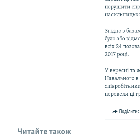
порушити спра
насильницько
Згідно з база
було або відм
всіх 24 позова
2017 році.
У вересні та 
Навального в 
співробітники
перевели ці г
Поділитис
Читайте також