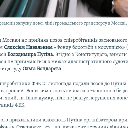
емонії запуску нової лінії громадського транспорту в Москві, 
д Москви не прийняв позов співробітників заснованого
ом
Олексієм Навальним
«Фонду боротьби з корупцією» 
осії
Володимира Путіна
. Згідно з Конституцією, вимоги
осії не приймаються в межах адміністративного судочи
ниця суду
Ольга Бондарєва
.
півробітники ФБК 21 листопада подали позов до Путіна
ня грошей. Вони вимагають визнати незаконною безді
и, який, на їхню думку, ніяк не реагує порушення кон
тників ФБК.
його прихильники вважають Путіна організатором кри
 фонду. Стверджується, що президент доручив слідчим