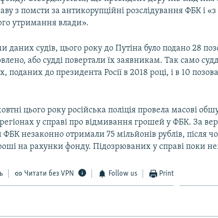
ву з помсти за антикорупційні розслідування ФБК і «
го утримання влади».
ми даних судів, цього року до Путіна було подано 28 поз
овлено, або судді повертали їх заявникам. Так само суд
х, поданих до президента Росії в 2018 році, і в 10 позов
жовтні цього року російська поліція провела масові об
регіонах у справі про відмивання грошей у ФБК. За вер
 ФБК незаконно отримали 75 мільйонів рублів, після чо
роші на рахунки фонду. Підозрюваних у справі поки не
ь
Читати без VPN
Follow us
Print