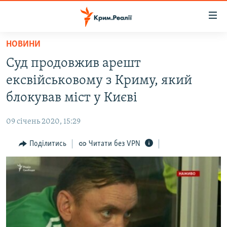
Доступність
посилання
Перейти
НОВИНИ
до
НОВИНИ
Суд продовжив арешт
основного
ВОДА.КРИМ
матеріалу
ексвійськовому з Криму, який
ВІДЕО ТА ФОТО
Перейти
блокував міст у Києві
до
ПОЛІТИКА
основної
09 січень 2020, 15:29
БЛОГИ
навігації
Перейти
Поділитись
Читати без VPN
ПОГЛЯД
до
ІНТЕРВ'Ю
пошуку
ВСЕ ЗА ДЕНЬ
СПЕЦПРОЕКТИ
ЯК ОБІЙТИ БЛОКУВАННЯ
ДЕПОРТАЦІЯ