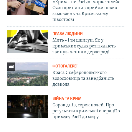
«Крим – не Росія»: маркетплейс
Ozon припинив прийом нових
замовлень на Кримському
півострові
ПРАВА ЛЮДИНИ
Мить – і ти шпигун. Як у
кримських судах розглядають
звинувачення в держзраді
ФОТОГАЛЕРЕЇ
Краса Сімферопольського
водосховища та занедбаність
довкола
ВІЙНА ТА КРИМ
Сорок днів, сорок ночей. Про
результати кримської операції з
примусу Росії до миру