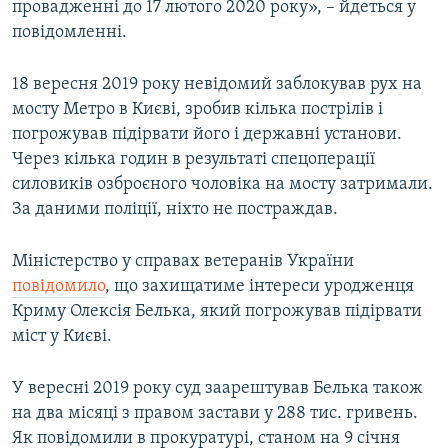
провадженні до 17 лютого 2020 року», – йдеться у
повідомленні.
18 вересня 2019 року невідомий заблокував рух на
мосту Метро в Києві, зробив кілька пострілів і
погрожував підірвати його і державні установи.
Через кілька годин в результаті спецоперації
силовиків озброєного чоловіка на мосту затримали.
За даними поліції, ніхто не постраждав.
Міністерство у справах ветеранів України
повідомило
, що захищатиме інтереси уродженця
Криму Олексія Белька, який погрожував підірвати
міст у Києві.
У вересні 2019 року суд заарештував Белька також
на два місяці з правом застави у 288 тис. гривень.
Як повідомили в прокуратурі, станом на 9 січня