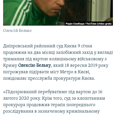
ВІДЕОУРОКИ «ELIFBE»
Русский
СВІДЧЕННЯ ОКУПАЦІЇ
Qırımtatar
УКРАЇНСЬКА ПРОБЛЕМА КРИМУ
Олексій Белько
ДОЛУЧАЙСЯ!
ІНФОГРАФІКА
Дніпровський районний суд Києва 9 січня
продовжив на два місяці запобіжний захід у вигляді
Усі сайти RFE/RL
тримання під вартою колишньому військовому з
Криму
Олексію Бельку
, який 18 вересня 2019 року
погрожував підірвати міст Метро в Києві,
повідомляє пресслужба прокуратури Києва.
«Підозрюваний перебуватиме під вартою до 16
лютого 2020 року. Крім того, суд за клопотанням
прокурора продовжив термін попереднього
розслідування в зазначеному кримінальному