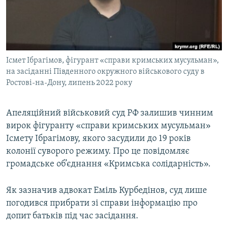
ВІДЕОУРОКИ «ELIFBE»
Русский
СВІДЧЕННЯ ОКУПАЦІЇ
Qırımtatar
УКРАЇНСЬКА ПРОБЛЕМА КРИМУ
Ісмет Ібрагімов, фігурант «справи кримських мусульман»,
ДОЛУЧАЙСЯ!
ІНФОГРАФІКА
на засіданні Південного окружного військового суду в
Ростові-на-Дону, липень 2022 року
Усі сайти RFE/RL
Апеляційний військовий суд РФ залишив чинним
вирок фігуранту «справи кримських мусульман»
Ісмету Ібрагімову, якого засудили до 19 років
колонії суворого режиму. Про це повідомляє
громадське об’єднання «Кримська солідарність».
Як зазначив адвокат Еміль Курбедінов, суд лише
погодився прибрати зі справи інформацію про
допит батьків під час засідання.