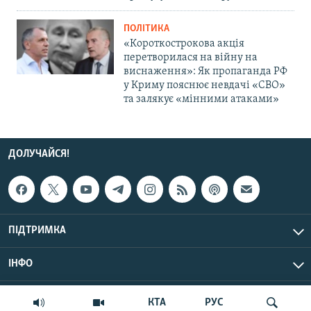
ПОЛІТИКА
«Короткострокова акція
перетворилася на війну на
виснаження»: Як пропаганда РФ
у Криму пояснює невдачі «СВО»
та залякує «мінними атаками»
ДОЛУЧАЙСЯ!
ПІДТРИМКА
ІНФО
© Крим.Реалії, 2026 | Усі права застережено.
КТА
РУС