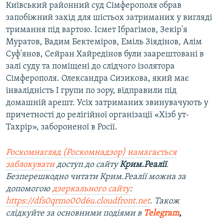
Київський районний суд Сімферополя обрав
запобіжний захід для шістьох затриманих у вигляді
тримання під вартою. Ісмет Ібрагімов, Зекір'я
Муратов, Вадим Бектеміров, Еміль Зіядінов, Алім
Суф'янов, Сейран Хайредінов були заарештовані в
залі суду та поміщені до слідчого ізолятора
Сімферополя. Олександра Сизикова, який має
інвалідність І групи по зору, відправили під
домашній арешт. Усіх затриманих звинувачують у
причетності до релігійної організації «Хізб ут-
Тахрір», забороненої в Росії.
Роскомнагляд (Роскомнадзор) намагається
заблокувати
доступ до сайту
Крим.Реалії
.
Безперешкодно читати Крим.Реалії можна за
допомогою
дзеркального сайту
:
https://dfs0qrmo00d6u.cloudfront.net
. Також
слідкуйте за основними подіями в
Telegram
,