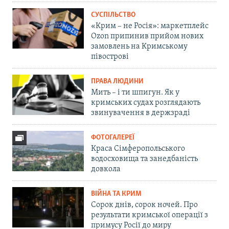
СУСПІЛЬСТВО
«Крим – не Росія»: маркетплейс
Ozon припинив прийом нових
замовлень на Кримському
півострові
ПРАВА ЛЮДИНИ
Мить – і ти шпигун. Як у
кримських судах розглядають
звинувачення в держзраді
ФОТОГАЛЕРЕЇ
Краса Сімферопольського
водосховища та занедбаність
довкола
ВІЙНА ТА КРИМ
Сорок днів, сорок ночей. Про
результати кримської операції з
примусу Росії до миру