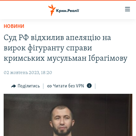
Доступність
посилання
Перейти
НОВИНИ
до
НОВИНИ
Суд РФ відхилив апеляцію на
основного
ВОДА.КРИМ
матеріалу
вирок фігуранту справи
ВІДЕО ТА ФОТО
Перейти
кримських мусульман Ібрагімову
до
ПОЛІТИКА
основної
02 жовтень 2023, 18:20
БЛОГИ
навігації
Перейти
Поділитись
Читати без VPN
ПОГЛЯД
до
ІНТЕРВ'Ю
пошуку
ВСЕ ЗА ДЕНЬ
СПЕЦПРОЕКТИ
ЯК ОБІЙТИ БЛОКУВАННЯ
ДЕПОРТАЦІЯ