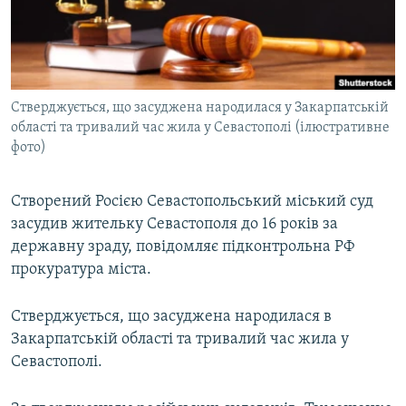
ВІДЕОУРОКИ «ELIFBE»
Русский
СВІДЧЕННЯ ОКУПАЦІЇ
Qırımtatar
УКРАЇНСЬКА ПРОБЛЕМА КРИМУ
Стверджується, що засуджена народилася у Закарпатській
ДОЛУЧАЙСЯ!
ІНФОГРАФІКА
області та тривалий час жила у Севастополі (ілюстративне
фото)
Усі сайти RFE/RL
Створений Росією Севастопольський міський суд
засудив жительку Севастополя до 16 років за
державну зраду, повідомляє підконтрольна РФ
прокуратура міста.
Стверджується, що засуджена народилася в
Закарпатській області та тривалий час жила у
Севастополі.