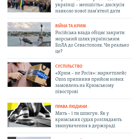
українці – меншість»: дискусія
навколо нової пам'ятної дати
ВІЙНА ТА КРИМ
Російська влада обіцяє закрити
морський шлях українським
БпЛА до Севастополя. Чи реально
це?
СУСПІЛЬСТВО
«Крим – не Росія»: маркетплейс
Ozon припинив прийом нових
замовлень на Кримському
півострові
ПРАВА ЛЮДИНИ
Мить – і ти шпигун. Як у
кримських судах розглядають
звинувачення в держзраді