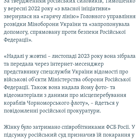
За твердженням російських силовиків, Тимошенко
у вересні 2022 року «з власної ініціативи»
звернулася на «гарячу лінію» Головного управління
розвідки Міноборони України та «запропонувала
допомогу, спрямовану проти безпеки Російської
Федерації».
«Надалі у жовтні – листопаді 2023 року вона зібрала
та передала через інтернет-месенджер
представнику спецслужби України відомості про
військові об'єкти Міністерства оборони Російської
Федерації. Також вона надала йому фото- та
відеоматеріали з даними про місцеперебування
кораблів Чорноморського флоту», – йдеться у
повідомленні російської прокуратури.
Жінку було затримано співробітниками ФСБ Росії. У
підсумку російський суд призначив їй покарання у