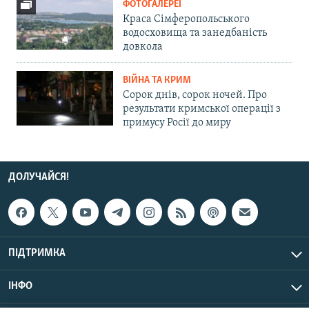
ФОТОГАЛЕРЕЇ
Краса Сімферопольського
водосховища та занедбаність
довкола
ВІЙНА ТА КРИМ
Сорок днів, сорок ночей. Про
результати кримської операції з
примусу Росії до миру
ДОЛУЧАЙСЯ!
ПІДТРИМКА
ІНФО