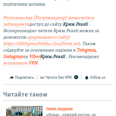
політичних мотивів.
Роскомнагляд (Роскомнадзор) намагається
заблокувати
доступ до сайту
Крим.Реалії
.
Безперешкодно читати Крим.Реалії можна за
допомогою
дзеркального сайту
:
https://dfs0qrmo00d6u.cloudfront.net
. Також
слідкуйте за основними подіями в
Telegram
,
Instagram
та
Viber
Крим.Реалії
. Рекомендуємо
встановити
VPN
.
Поділитись
Читати без VPN
Follow us
Читайте також
ПРАВА ЛЮДИНИ
«Крим – єдиний регіон, де