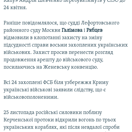
Капу» Андрій Шевченко перебуватимуть у СІЗО до
24 квітня.
Раніше повідомлялося, що судді Лефортовського
районного суду Москви
Галімова
і
Рябцев
відмовили в клопотанні захисту на зміну
підсудності справи восьми захоплених українських
військових. Захист просив перенести розгляд
продовження арешту до військового суду,
посилаючись на Женевську конвенцію.
Всі 24 захоплені ФСБ біля узбережжя Криму
українські військові заявили слідству, що є
військовополоненими.
25 листопада російські силовики поблизу
Керченської протоки відкрили вогонь по трьох
українських кораблях, які після невдалої спроби