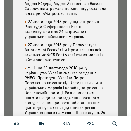
КТА
РУС