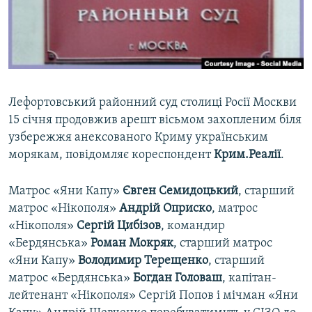
ВІДЕОУРОКИ «ELIFBE»
Русский
СВІДЧЕННЯ ОКУПАЦІЇ
Qırımtatar
УКРАЇНСЬКА ПРОБЛЕМА КРИМУ
ДОЛУЧАЙСЯ!
ІНФОГРАФІКА
Лефортовський районний суд столиці Росії Москви
15 січня продовжив арешт вісьмом захопленим біля
узбережжя анексованого Криму українським
Усі сайти RFE/RL
морякам, повідомляє кореспондент
Крим.Реалії
.
Матрос «Яни Капу»
Євген Семидоцький
, старший
матрос «Нікополя»
Андрій Оприско
, матрос
«Нікополя»
Сергій Цибізов
, командир
«Бердянська»
Роман Мокряк
, старший матрос
«Яни Капу»
Володимир Терещенко
, старший
матрос «Бердянська»
Богдан Головаш
, капітан-
лейтенант «Нікополя» Сергій Попов і мічман «Яни