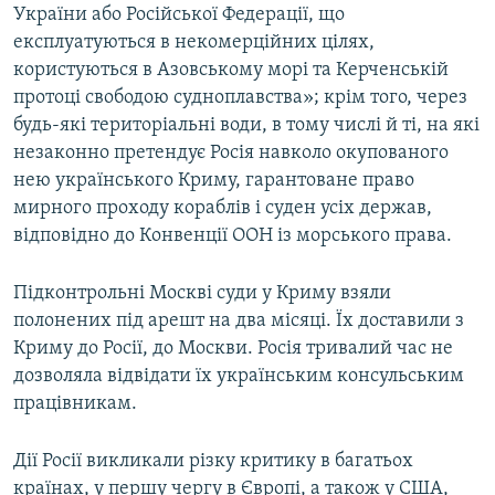
України або Російської Федерації, що
експлуатуються в некомерційних цілях,
користуються в Азовському морі та Керченській
протоці свободою судноплавства»; крім того, через
будь-які територіальні води, в тому числі й ті, на які
незаконно претендує Росія навколо окупованого
нею українського Криму, гарантоване право
мирного проходу кораблів і суден усіх держав,
відповідно до Конвенції ООН із морського права.
Підконтрольні Москві суди у Криму взяли
полонених під арешт на два місяці. Їх доставили з
Криму до Росії, до Москви. Росія тривалий час не
дозволяла відвідати їх українським консульським
працівникам.
Дії Росії викликали різку критику в багатьох
країнах, у першу чергу в Європі, а також у США,