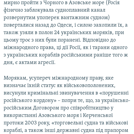
мирно пройти з Чорного в Азовське море (Росія
фізично заблокувала судноплавний канал
розвернутим упоперек вантажним судном)
поверталися назад до Одеси, і силою захопили їх, а
також узяли в полон 24 українських моряків, при
цьому троє з них були поранені. Відповідно до
міжнародного права, ці дії Росії, як і тарани одного
з українських кораблів російськими раніше того ж
дня, є актами агресії.
Морякам, усупереч міжнародному праву, яке
визначає їхній статус як військовополонених,
висунули кримінальні звинувачення в «порушенні
російського кордону» – попри те, що, за українсько-
російським Договором про співробітництво у
використанні Азовського моря і Керченської
протоки 2003 року, «торговельні судна та військові
кораблі, а також інші державні судна під прапором