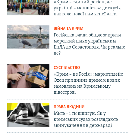
«Крим – єдиний регіон, де
українці – меншість»: дискусія
навколо нової пам'ятної дати
ВІЙНА ТА КРИМ
Російська влада обіцяє закрити
морський шлях українським
БпЛА до Севастополя. Чи реально
це?
СУСПІЛЬСТВО
«Крим – не Росія»: маркетплейс
Ozon припинив прийом нових
замовлень на Кримському
півострові
ПРАВА ЛЮДИНИ
Мить – і ти шпигун. Як у
кримських судах розглядають
звинувачення в держзраді