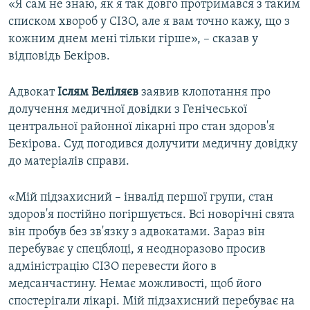
«Я сам не знаю, як я так довго протримався з таким
списком хвороб у СІЗО, але я вам точно кажу, що з
кожним днем мені тільки гірше», – сказав у
відповідь Бекіров.
Адвокат
Іслям Веліляєв
заявив клопотання про
долучення медичної довідки з Генічеської
центральної районної лікарні про стан здоров'я
Бекірова. Суд погодився долучити медичну довідку
до матеріалів справи.
«Мій підзахисний – інвалід першої групи, стан
здоров'я постійно погіршується. Всі новорічні свята
він пробув без зв'язку з адвокатами. Зараз він
перебуває у спецблоці, я неодноразово просив
адміністрацію СІЗО перевести його в
медсанчастину. Немає можливості, щоб його
спостерігали лікарі. Мій підзахисний перебуває на