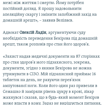
межі між життям і смертю. Йому потрібен
постійний догляд. Я прошу задовольнити
апеляційну скаргу і змінити запобіжний захід на
домашній арешт», – заявив Веліляєв.
Адвокат
Олексій Ладін
, аргументуючи суду
необхідність переведення Бекірова під домашній
арешт, також розповів про стан його здоров'я.
«Захист надав медичні документи на 87 сторінках
про стан здоров'я мого підзахисного, зокрема,
документи, згідно з якими Бекірова не можна
утримувати в СІЗО. Мій підзахисний приймає 16
таблеток на день, не рахуючи перев'язок
ампутованої ноги. Коли його один раз привезли в
Семашко й заміряли рівень цукру в крові, лікар
жахнувся і сказав, що в будь-який момент Бекіров
може впасти в кому. Зараз не вирішується питання,