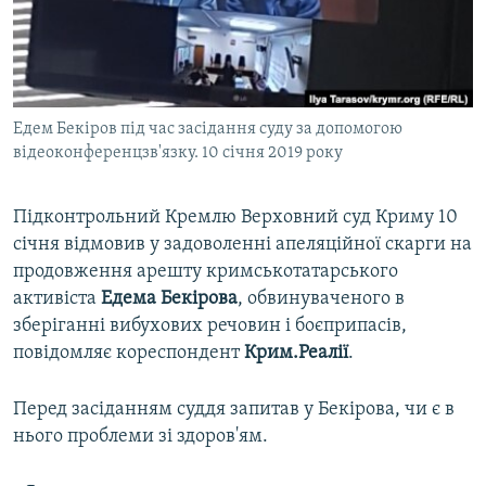
ВІДЕОУРОКИ «ELIFBE»
Русский
СВІДЧЕННЯ ОКУПАЦІЇ
Qırımtatar
УКРАЇНСЬКА ПРОБЛЕМА КРИМУ
Едем Бекіров під час засідання суду за допомогою
ДОЛУЧАЙСЯ!
ІНФОГРАФІКА
відеоконференцзв'язку. 10 січня 2019 року
Підконтрольний Кремлю Верховний суд Криму 10
Усі сайти RFE/RL
січня відмовив у задоволенні апеляційної скарги на
продовження арешту кримськотатарського
активіста
Едема Бекірова
, обвинуваченого в
зберіганні вибухових речовин і боєприпасів,
повідомляє кореспондент
Крим.Реалії
.
Перед засіданням суддя запитав у Бекірова, чи є в
нього проблеми зі здоров'ям.