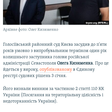
ВІДЕОУРОКИ «ELIFBE»
Русский
СВІДЧЕННЯ ОКУПАЦІЇ
Qırımtatar
УКРАЇНСЬКА ПРОБЛЕМА КРИМУ
Архівне фото: Олег Кизименко
ДОЛУЧАЙСЯ!
ІНФОГРАФІКА
Голосіївський районний суд Києва засудив до п'яти
років умовно з випробувальним терміном один рік
Усі сайти RFE/RL
колишнього заступника голови російської
адміністрації Севастополя
Олега Кизименка
. Про це
йдеться у вироку,
опублікованому
в Єдиному
реєстрі судових рішень 3 січня.
Його визнали винним за частиною 2 статті 110 КК
України (Посягання на територіальну цілісність і
недоторканність України).