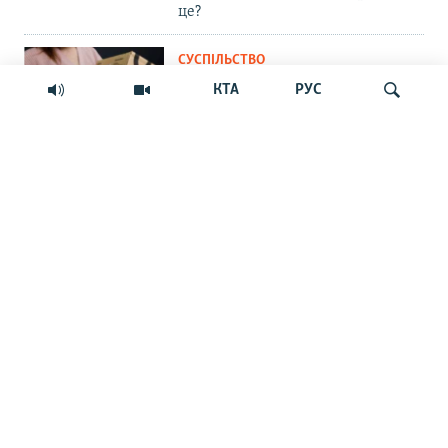
це?
СУСПІЛЬСТВО
«Крим – не Росія»: маркетплейс
КТА
РУС
Ozon припинив прийом нових
замовлень на Кримському
півострові
Шукати
ПРАВА ЛЮДИНИ
Мить – і ти шпигун. Як у
кримських судах розглядають
звинувачення в держзраді
ФОТОГАЛЕРЕЇ
Краса Сімферопольського
водосховища та занедбаність
довкола
ВІЙНА ТА КРИМ
Сорок днів, сорок ночей. Про