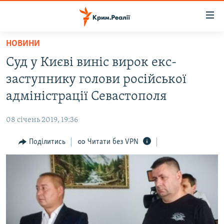
Доступність
посилання
Перейти
НОВИНИ
до
НОВИНИ
Суд у Києві виніс вирок екс-
основного
ВОДА.КРИМ
матеріалу
заступнику голови російської
ВІДЕО ТА ФОТО
Перейти
адміністрації Севастополя
до
ПОЛІТИКА
основної
08 січень 2019, 19:36
БЛОГИ
навігації
Перейти
Поділитись
Читати без VPN
ПОГЛЯД
до
ІНТЕРВ'Ю
пошуку
ВСЕ ЗА ДЕНЬ
СПЕЦПРОЕКТИ
ЯК ОБІЙТИ БЛОКУВАННЯ
ДЕПОРТАЦІЯ